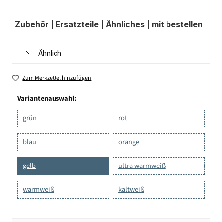
Zubehör | Ersatzteile | Ähnliches | mit bestellen
Ähnlich
Zum Merkzettel hinzufügen
Variantenauswahl:
grün
rot
blau
orange
gelb
ultra warmweiß
warmweiß
kaltweiß