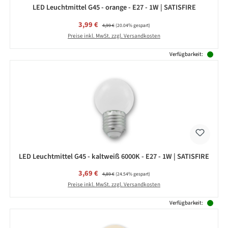
LED Leuchtmittel G45 - orange - E27 - 1W | SATISFIRE
Verkaufspreis:
3,99 €
Regulärer Preis:
4,99 €
(20.04% gespart)
Preise inkl. MwSt. zzgl. Versandkosten
Verfügbarkeit:
LED Leuchtmittel G45 - kaltweiß 6000K - E27 - 1W | SATISFIRE
Verkaufspreis:
3,69 €
Regulärer Preis:
4,89 €
(24.54% gespart)
Preise inkl. MwSt. zzgl. Versandkosten
Verfügbarkeit: