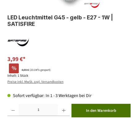
LED Leuchtmittel G45 - gelb - E27 - 1W |
SATISFIRE
3,99 €*
%
4,99 €
(20.04% gespart)
Inhalt:
1 Stück
Preise inkl. MwSt. zzgl. Versandkosten
Sofort verfügbar: In 1 - 3 Werktagen bei Dir
Produkt Anzahl: Gib den gewünschten Wert ein oder benutze die Schaltflächen um die Anzahl zu erhöhen ode
In den Warenkorb