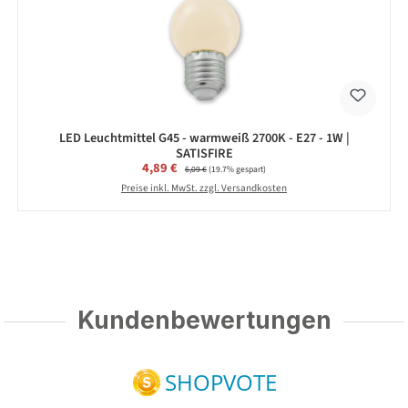
LED Leuchtmittel G45 - warmweiß 2700K - E27 - 1W |
SATISFIRE
Verkaufspreis:
4,89 €
Regulärer Preis:
6,09 €
(19.7% gespart)
Preise inkl. MwSt. zzgl. Versandkosten
Kundenbewertungen