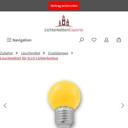
alt springen
Vertrag widerrufen
Navigation
Zubehör
Leuchtmittel
Ersatzlampen
Leuchtmittel für ILLU Lichterketten
Bildergalerie überspringen