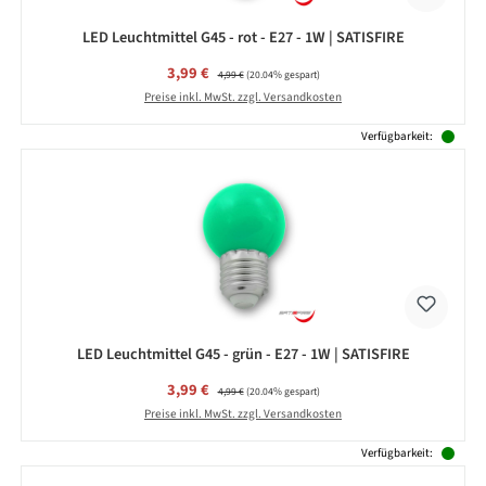
LED Leuchtmittel G45 - rot - E27 - 1W | SATISFIRE
Verkaufspreis:
3,99 €
Regulärer Preis:
4,99 €
(20.04% gespart)
Preise inkl. MwSt. zzgl. Versandkosten
Verfügbarkeit:
LED Leuchtmittel G45 - grün - E27 - 1W | SATISFIRE
Verkaufspreis:
3,99 €
Regulärer Preis:
4,99 €
(20.04% gespart)
Preise inkl. MwSt. zzgl. Versandkosten
Verfügbarkeit: