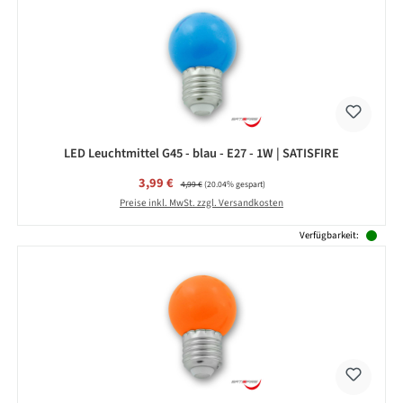
LED Leuchtmittel G45 - blau - E27 - 1W | SATISFIRE
Verkaufspreis:
3,99 €
Regulärer Preis:
4,99 €
(20.04% gespart)
Preise inkl. MwSt. zzgl. Versandkosten
Verfügbarkeit: