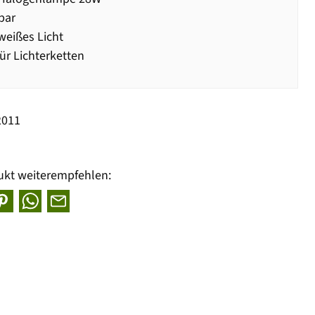
bar
eißes Licht
für Lichterketten
2011
ukt weiterempfehlen: