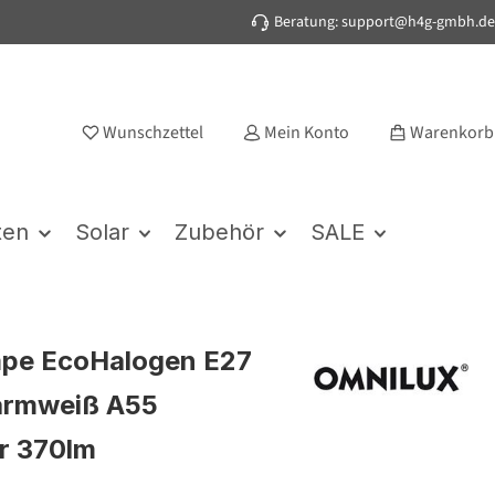
Beratung: support@h4g-gmbh.de
Wunschzettel
Mein Konto
Warenkorb
ten
Solar
Zubehör
SALE
mpe EcoHalogen E27
rmweiß A55
r 370lm