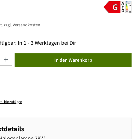
St. zzgl. Versandkosten
fügbar: In 1 - 3 Werktagen bei Dir
ib den gewünschten Wert ein oder benutze die Schaltflächen um die Anzahl zu erhöhen od
In den Warenkorb
el hinzufügen
tdetails
 Halogenlampe 28W