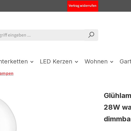
Vertrag widerrufen
chterketten
LED Kerzen
Wohnen
Gar
lampen
Glühla
28W wa
dimmba