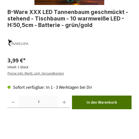
B-Ware XXX LED Tannenbaum geschmückt -
stehend - Tischbaum - 10 warmweiße LED -
H:50,5cm - Batterie - grün/gold
3,99 €*
Inhalt:
1 Stück
Preise inkl. MwSt. zzgl. Versandkosten
Sofort verfügbar: In 1 - 3 Werktagen bei Dir
Produkt Anzahl: Gib den gewünschten Wert ein oder benutze die Schaltflächen um die Anzahl zu erhöhen ode
In den Warenkorb