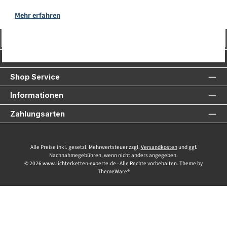
Mehr erfahren
Vertrag widerrufen
Service-Hotline
Shop Service
Informationen
Zahlungsarten
Alle Preise inkl. gesetzl. Mehrwertsteuer zzgl.
Versandkosten
und ggf.
Nachnahmegebühren, wenn nicht anders angegeben.
© 2026 www.lichterketten-experte.de - Alle Rechte vorbehalten. Theme by
ThemeWare®