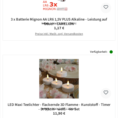
3 x Batterie Mignon AA LR6 1,5V PLUS Alkaline - Leistung auf
Dauer - CAMELION
Inhalt:
3 Stück
(0,39 € / 1 Stück)
Regulärer Preis:
1,17 €
Preise inkl. MwSt. zzgl. Versandkosten
Verfügbarkeit:
LED Maxi Teelichter - flackernde 3D Flamme - Kunststoff - Timer
- D: 5,8cm - weiß - 4er Set
Inhalt:
4 Stück
(2,98 € / 1 Stück)
Regulärer Preis:
11,90 €