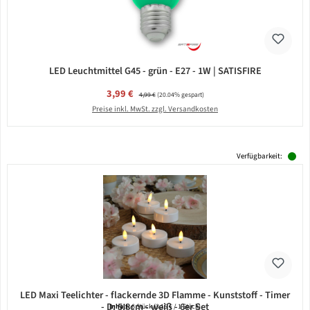
LED Leuchtmittel G45 - grün - E27 - 1W | SATISFIRE
Verkaufspreis:
3,99 €
Regulärer Preis:
4,99 €
(20.04% gespart)
Preise inkl. MwSt. zzgl. Versandkosten
Verfügbarkeit:
LED Maxi Teelichter - flackernde 3D Flamme - Kunststoff - Timer
- D: 5,8cm - weiß - 6er Set
Inhalt:
6 Stück
(3,15 € / 1 Stück)