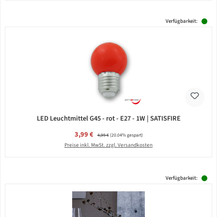
Verfügbarkeit:
LED Leuchtmittel G45 - rot - E27 - 1W | SATISFIRE
Verkaufspreis:
3,99 €
Regulärer Preis:
4,99 €
(20.04% gespart)
Preise inkl. MwSt. zzgl. Versandkosten
Verfügbarkeit: