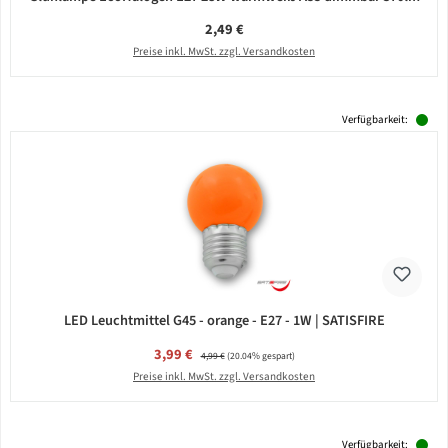
Regulärer Preis:
2,49 €
Preise inkl. MwSt. zzgl. Versandkosten
Verfügbarkeit:
LED Leuchtmittel G45 - orange - E27 - 1W | SATISFIRE
Verkaufspreis:
3,99 €
Regulärer Preis:
4,99 €
(20.04% gespart)
Preise inkl. MwSt. zzgl. Versandkosten
Verfügbarkeit: