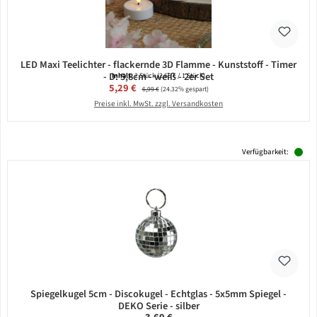
LED Maxi Teelichter - flackernde 3D Flamme - Kunststoff - Timer
- D: 5,8cm - weiß - 2er Set
Inhalt:
2 Stück
(2,65 € / 1 Stück)
Verkaufspreis:
5,29 €
Regulärer Preis:
6,99 €
(24.32% gespart)
Preise inkl. MwSt. zzgl. Versandkosten
Verfügbarkeit:
Spiegelkugel 5cm - Discokugel - Echtglas - 5x5mm Spiegel -
DEKO Serie - silber
Regulärer Preis: