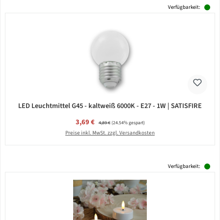
Verfügbarkeit:
LED Leuchtmittel G45 - kaltweiß 6000K - E27 - 1W | SATISFIRE
Verkaufspreis:
3,69 €
Regulärer Preis:
4,89 €
(24.54% gespart)
Preise inkl. MwSt. zzgl. Versandkosten
Verfügbarkeit: