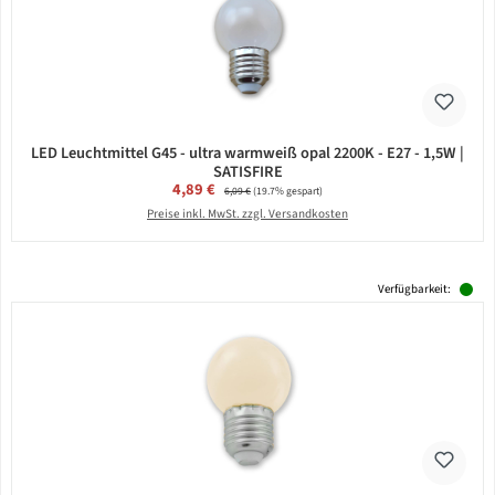
LED Leuchtmittel G45 - ultra warmweiß opal 2200K - E27 - 1,5W |
SATISFIRE
Verkaufspreis:
4,89 €
Regulärer Preis:
6,09 €
(19.7% gespart)
Preise inkl. MwSt. zzgl. Versandkosten
Verfügbarkeit: