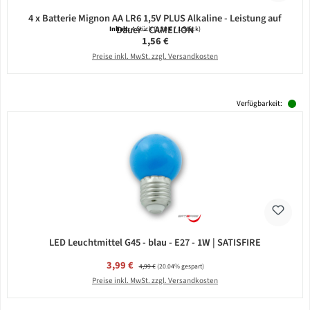
4 x Batterie Mignon AA LR6 1,5V PLUS Alkaline - Leistung auf
Dauer - CAMELION
Inhalt:
4 Stück
(0,39 € / 1 Stück)
Regulärer Preis:
1,56 €
Preise inkl. MwSt. zzgl. Versandkosten
Verfügbarkeit:
LED Leuchtmittel G45 - blau - E27 - 1W | SATISFIRE
Verkaufspreis:
3,99 €
Regulärer Preis:
4,99 €
(20.04% gespart)
Preise inkl. MwSt. zzgl. Versandkosten