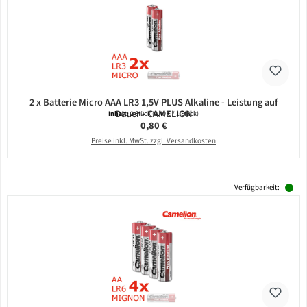
2 x Batterie Micro AAA LR3 1,5V PLUS Alkaline - Leistung auf
Dauer - CAMELION
Inhalt:
2 Stück
(0,40 € / 1 Stück)
Regulärer Preis:
0,80 €
Preise inkl. MwSt. zzgl. Versandkosten
Verfügbarkeit: