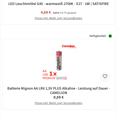
LED Leuchtmittel G45 - warmweiß 2700K - E27 - 1W | SATISFIRE
Verkaufspreis:
4,89 €
Regulärer Preis:
6,09 €
(19.7% gespart)
Preise inkl. MwSt. zzgl. Versandkosten
Verfügbarkeit:
Batterie Mignon AA LR6 1,5V PLUS Alkaline - Leistung auf Dauer -
CAMELION
Regulärer Preis:
0,59 €
Preise inkl. MwSt. zzgl. Versandkosten