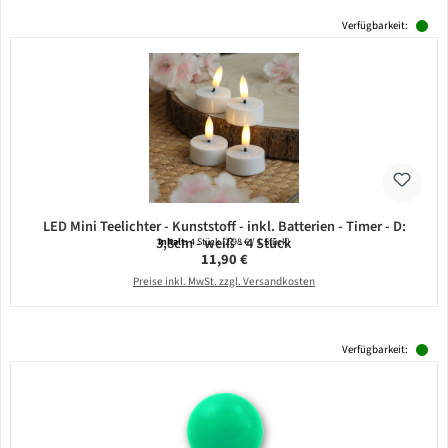
Verfügbarkeit:
LED Mini Teelichter - Kunststoff - inkl. Batterien - Timer - D:
3,8cm - weiß - 4 Stück
Inhalt:
4 Stück
(2,98 € / 1 Stück)
Regulärer Preis:
11,90 €
Preise inkl. MwSt. zzgl. Versandkosten
Verfügbarkeit: