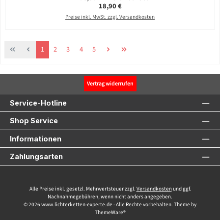
Regulärer Preis:
18,90 €
Preise inkl. MwSt. zzgl. Versandkosten
Seite
Seite
Seite
Seite
Seite
1
2
3
4
5
Vertrag widerrufen
Service-Hotline
Shop Service
Informationen
Zahlungsarten
Alle Preise inkl. gesetzl. Mehrwertsteuer zzgl.
Versandkosten
und ggf.
Nachnahmegebühren, wenn nicht anders angegeben.
© 2026 www.lichterketten-experte.de - Alle Rechte vorbehalten. Theme by
ThemeWare®