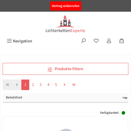
alt springen
Vertrag widerrufen
Navigation
Produkte filtern
Seite
Seite
Seite
Seite
Seite
1
2
3
4
5
Verfügbarkeit: