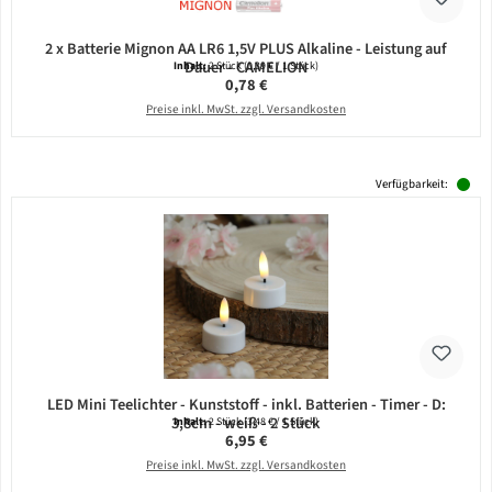
2 x Batterie Mignon AA LR6 1,5V PLUS Alkaline - Leistung auf
Dauer - CAMELION
Inhalt:
2 Stück
(0,39 € / 1 Stück)
Regulärer Preis:
0,78 €
Preise inkl. MwSt. zzgl. Versandkosten
Verfügbarkeit:
LED Mini Teelichter - Kunststoff - inkl. Batterien - Timer - D:
3,8cm - weiß - 2 Stück
Inhalt:
2 Stück
(3,48 € / 1 Stück)
Regulärer Preis:
6,95 €
Preise inkl. MwSt. zzgl. Versandkosten