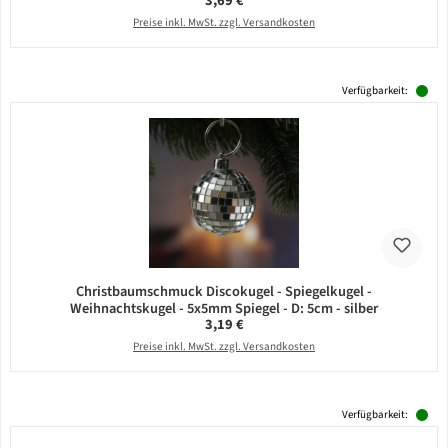
3,69 €
Preise inkl. MwSt. zzgl. Versandkosten
Verfügbarkeit:
Christbaumschmuck Discokugel - Spiegelkugel -
Weihnachtskugel - 5x5mm Spiegel - D: 5cm - silber
Regulärer Preis:
3,19 €
Preise inkl. MwSt. zzgl. Versandkosten
Verfügbarkeit: