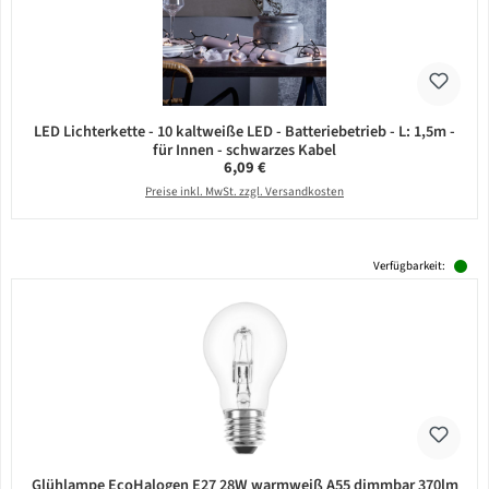
LED Lichterkette - 10 kaltweiße LED - Batteriebetrieb - L: 1,5m -
für Innen - schwarzes Kabel
Regulärer Preis:
6,09 €
Preise inkl. MwSt. zzgl. Versandkosten
Verfügbarkeit:
Glühlampe EcoHalogen E27 28W warmweiß A55 dimmbar 370lm