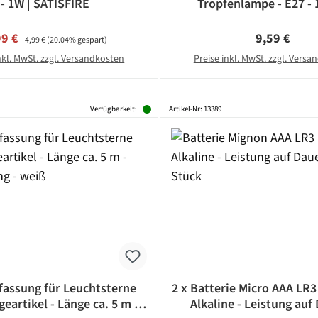
- 1W | SATISFIRE
Tropfenlampe - E27 - 
Warmweiß 2600K - 2
schlagfestes Polycar
kaufspreis:
Regulärer Preis:
Regulärer Pr
99 €
9,59 €
4,99 €
(20.04% gespart)
nkl. MwSt. zzgl. Versandkosten
Preise inkl. MwSt. zzgl. Vers
Verfügbarkeit:
Artikel-Nr: 13389
assung für Leuchtsterne
2 x Batterie Micro AAA LR3
eartikel - Länge ca. 5 m -
Alkaline - Leistung auf 