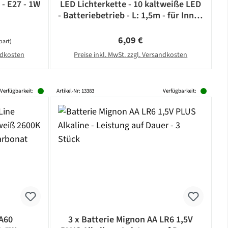
 - E27 - 1W
LED Lichterkette - 10 kaltweiße LED
- Batteriebetrieb - L: 1,5m - für Innen
- schwarzes Kabel
Regulärer Preis:
6,09 €
part)
andkosten
Preise inkl. MwSt. zzgl. Versandkosten
Verfügbarkeit:
Artikel-Nr: 13383
Verfügbarkeit:
 A60
3 x Batterie Mignon AA LR6 1,5V