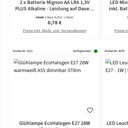
2 x Batterie Mignon AA LR6 1,5V
LED Mini
PLUS Alkaline - Leistung auf Dauer -
inkl. Bat
CAMELION
Inhalt:
2 Stück
(0,39 € / 1 Stück)
Regulärer Preis:
0,78 €
Preise inkl. MwSt. zzgl. Versandkosten
Preise i
Artikel-Nr: 2011
Verfügbarkeit:
Artikel-Nr: 4078
Glühlampe EcoHalogen E27 28W
LED Leuch