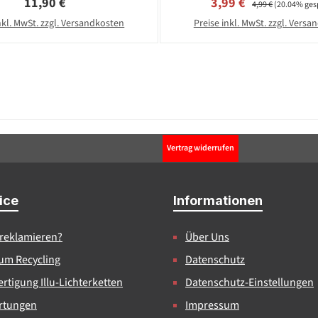
Regulärer Preis:
Verkaufspreis:
11,90 €
3,99 €
4,99 €
(20.04% ges
nkl. MwSt. zzgl. Versandkosten
Preise inkl. MwSt. zzgl. Vers
Vertrag widerrufen
ice
Informationen
 reklamieren?
Über Uns
um Recycling
Datenschutz
rtigung Illu-Lichterketten
Datenschutz-Einstellungen
rtungen
Impressum