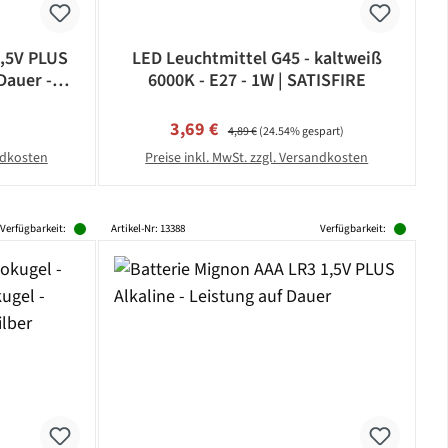
1,5V PLUS
LED Leuchtmittel G45 - kaltweiß
Dauer -
6000K - E27 - 1W | SATISFIRE
eis:
Verkaufspreis:
Regulärer Preis:
3,69 €
4,89 €
(24.54% gespart)
andkosten
Preise inkl. MwSt. zzgl. Versandkosten
Verfügbarkeit:
Artikel-Nr: 13388
Verfügbarkeit: