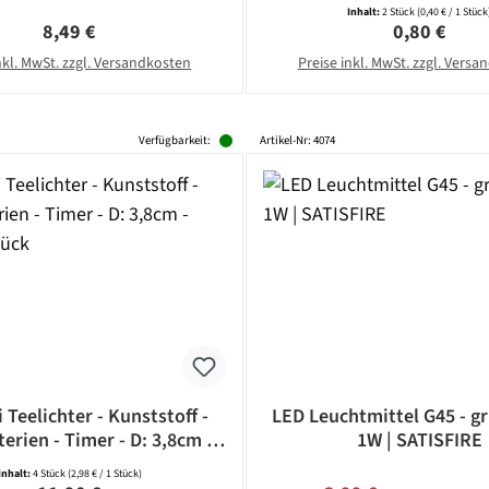
14 Fassung - weiß
CAMELION
Inhalt:
2 Stück
(0,40 € / 1 Stück
Regulärer Preis:
Regulärer Pr
8,49 €
0,80 €
nkl. MwSt. zzgl. Versandkosten
Preise inkl. MwSt. zzgl. Vers
Verfügbarkeit:
Artikel-Nr: 4074
 Teelichter - Kunststoff -
LED Leuchtmittel G45 - gr
terien - Timer - D: 3,8cm -
1W | SATISFIRE
weiß - 4 Stück
Inhalt:
4 Stück
(2,98 € / 1 Stück)
Regulärer Preis: