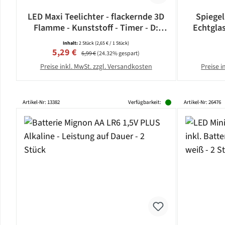
LED Maxi Teelichter - flackernde 3D
Spiegel
Flamme - Kunststoff - Timer - D:
Echtgla
5,8cm - weiß - 2er Set
Inhalt:
2 Stück
(2,65 € / 1 Stück)
Verkaufspreis:
Regulärer Preis:
5,29 €
6,99 €
(24.32% gespart)
Preise inkl. MwSt. zzgl. Versandkosten
Preise i
Artikel-Nr: 13382
Verfügbarkeit:
Artikel-Nr: 26476