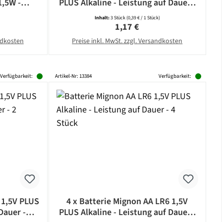
1,5W -
PLUS Alkaline - Leistung auf Dauer -
5lm -
CAMELION
Inhalt:
3 Stück
(0,39 € / 1 Stück)
bonat
eis:
Regulärer Preis:
1,17 €
andkosten
Preise inkl. MwSt. zzgl. Versandkosten
Verfügbarkeit:
Artikel-Nr: 13384
Verfügbarkeit:
 1,5V PLUS
4 x Batterie Mignon AA LR6 1,5V
Dauer -
PLUS Alkaline - Leistung auf Dauer -