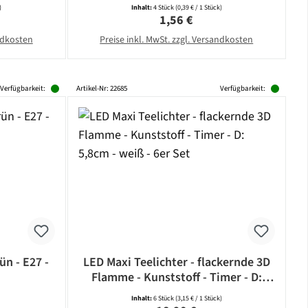
CAMELION
)
Inhalt:
4 Stück
(0,39 € / 1 Stück)
eis:
Regulärer Preis:
1,56 €
andkosten
Preise inkl. MwSt. zzgl. Versandkosten
Verfügbarkeit:
Artikel-Nr: 22685
Verfügbarkeit:
ün - E27 -
LED Maxi Teelichter - flackernde 3D
Flamme - Kunststoff - Timer - D:
5,8cm - weiß - 6er Set
Inhalt:
6 Stück
(3,15 € / 1 Stück)