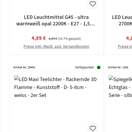
LED Leuchtmittel G45 - ultra
LED Leuc
warmweiß opal 2200K - E27 - 1,5W |
2700K
SATISFIRE
Verkaufspreis:
Regulärer Preis:
Ve
4,89 €
4,
6,09 €
(19.7% gespart)
Preise inkl. MwSt. zzgl. Versandkosten
Preise i
Artikel-Nr: 26443
Verfügbarkeit:
Artikel-Nr: 1266