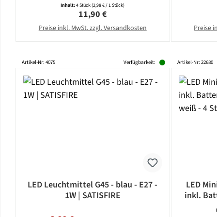
5,8cm - weiß - 4er Set
E
Inhalt:
4 Stück
(2,98 € / 1 Stück)
Regulärer Preis:
11,90 €
Preise inkl. MwSt. zzgl. Versandkosten
Preise i
Artikel-Nr: 4075
Verfügbarkeit:
Artikel-Nr: 22680
LED Leuchtmittel G45 - blau - E27 -
LED Mini
1W | SATISFIRE
inkl. Bat
Regulärer Preis: