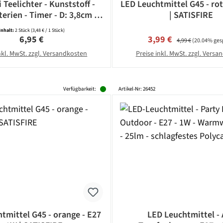
 Teelichter - Kunststoff -
LED Leuchtmittel G45 - rot
terien - Timer - D: 3,8cm -
| SATISFIRE
weiß - 2 Stück
Inhalt:
2 Stück
(3,48 € / 1 Stück)
Regulärer Preis:
Verkaufspreis:
Regulärer Preis:
6,95 €
3,99 €
4,99 €
(20.04% ges
nkl. MwSt. zzgl. Versandkosten
Preise inkl. MwSt. zzgl. Vers
Verfügbarkeit:
Artikel-Nr: 26452
tmittel G45 - orange - E27
LED Leuchtmittel -