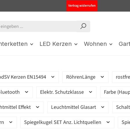
Vertrag widerrufen
chterketten
LED Kerzen
Wohnen
Gar
odSV Kerzen EN15494
RöhrenLänge
rostfr
luetooth
Elektr. Schutzklasse
Farbe (Haup
htmittel Effekt
Leuchtmittel Glasart
Schal
ern
Spiegelkugel SET Anz. Lichtquellen
Spi