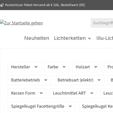
Kostenloser Paket-Versand ab € 100,- Bestellwert (DE)
springen
Zur Hauptnavigation springen
Neuheiten
Lichterketten
Illu-Li
Hersteller
Farbe
Holzart
Pr
Batteriebetrieb
Betriebsart (elektr)
B
Kerzen Form
Leuchtmittel ART
Leuc
Spiegelkugel Facettengröße
Spiegelkugel K