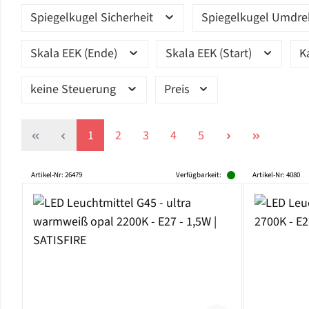
Spiegelkugel Sicherheit
Spiegelkugel Umdr
Skala EEK (Ende)
Skala EEK (Start)
K
keine Steuerung
Preis
Seite
Seite
Seite
Seite
Seite
1
2
3
4
5
Artikel-Nr: 26479
Verfügbarkeit:
Artikel-Nr: 4080