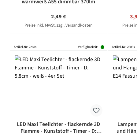
warmweiß A55 dimmbar 370lm
Regulärer Preis:
Ver
2,49 €
3,
Preise inkl. MwSt. zzgl. Versandkosten
Preise i
Artikel-Nr: 22684
Verfügbarkeit:
Artikel-Nr: 26063
LED Maxi Teelichter - flackernde 3D
Lampenf
Flamme - Kunststoff - Timer - D:
und Häng