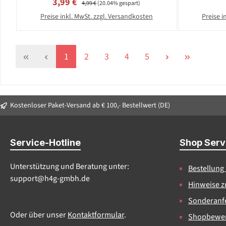
Verkaufspreis:
3,99 €
4,99 €
(20.04% gespart)
Preise inkl. MwSt. zzgl. Versandkosten
Preise i
Seite
Seite
Seite
Seite
Seite
1
2
3
4
5
Kostenloser Paket-Versand ab € 100,- Bestellwert (DE)
Service-Hotline
Shop Serv
Unterstützung und Beratung unter:
Bestellung
support@h4g-gmbh.de
Hinweise z
Sonderanfe
Oder über unser
Kontaktformular
.
Shopbewe