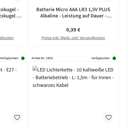
okugel -
Batterie Micro AAA LR3 1,5V PLUS
skugel -
Alkaline - Leistung auf Dauer -
- silber
CAMELION
eis:
Regulärer Preis:
0,39 €
andkosten
Preise inkl. MwSt. zzgl. Versandkosten
Verfügbarkeit:
Artikel-Nr: 13032
Verfügbarkeit: