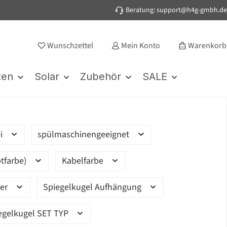
Beratung: support@h4g-gmbh.de
Wunschzettel
Mein Konto
Warenkorb
ten
Solar
Zubehör
SALE
ei
spülmaschinengeeignet
tfarbe)
Kabelfarbe
ter
Spiegelkugel Aufhängung
egelkugel SET TYP