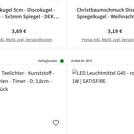
kugel 5cm - Discokugel -
Christbaumschmuck Disc
s - 5x5mm Spiegel - DEKO
Spiegelkugel - Weihnacht
Serie - silber
5x5mm Spiegel - D: 5cm 
Regulärer Preis:
Regulärer Pr
3,69 €
3,19 €
nkl. MwSt. zzgl. Versandkosten
Preise inkl. MwSt. zzgl. Vers
Verfügbarkeit:
Artikel-Nr: 4073