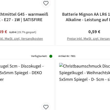
htmittel G45 - warmweiß
Batterie Mignon AA LR6 
 - E27 - 1W | SATISFIRE
Alkaline - Leistung auf 
CAMELION
rkaufspreis:
Regulärer Preis:
Regulärer Pr
89 €
0,59 €
6,09 €
(19.7% gespart)
nkl. MwSt. zzgl. Versandkosten
Preise inkl. MwSt. zzgl. Vers
Verfügbarkeit:
Artikel-Nr: 7801