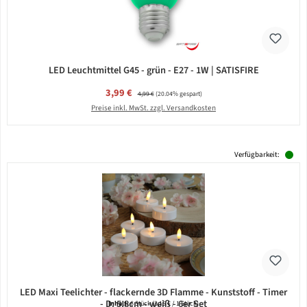
LED Leuchtmittel G45 - grün - E27 - 1W | SATISFIRE
Verkaufspreis:
3,99 €
Regulärer Preis:
4,99 €
(20.04% gespart)
Preise inkl. MwSt. zzgl. Versandkosten
Verfügbarkeit:
LED Maxi Teelichter - flackernde 3D Flamme - Kunststoff - Timer
- D: 5,8cm - weiß - 6er Set
Inhalt:
6 Stück
(3,15 € / 1 Stück)