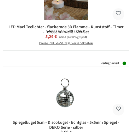
LED Maxi Teelichter - flackernde 3D Flamme - Kunststoff - Timer
- D: 5,8cm - weiß - 2er Set
Inhalt:
2 Stück
(2,65 € / 1 Stück)
Verkaufspreis:
5,29 €
Regulärer Preis:
6,99 €
(24.32% gespart)
Preise inkl. MwSt. zzgl. Versandkosten
Verfügbarkeit:
Spiegelkugel 5cm - Discokugel - Echtglas - 5x5mm Spiegel -
DEKO Serie - silber
Regulärer Preis: