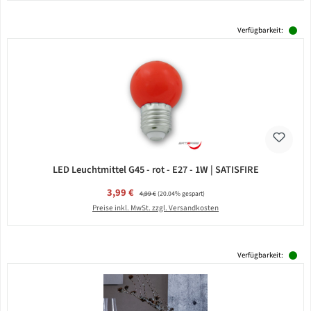
Verfügbarkeit:
LED Leuchtmittel G45 - rot - E27 - 1W | SATISFIRE
Verkaufspreis:
3,99 €
Regulärer Preis:
4,99 €
(20.04% gespart)
Preise inkl. MwSt. zzgl. Versandkosten
Verfügbarkeit: