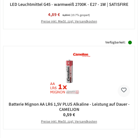
LED Leuchtmittel G45 - warmweiß 2700K - E27 - 1W | SATISFIRE
Verkaufspreis:
4,89 €
Regulärer Preis:
6,09 €
(19.7% gespart)
Preise inkl. MwSt. zzgl. Versandkosten
Verfügbarkeit:
Batterie Mignon AA LR6 1,5V PLUS Alkaline - Leistung auf Dauer -
CAMELION
Regulärer Preis:
0,59 €
Preise inkl. MwSt. zzgl. Versandkosten