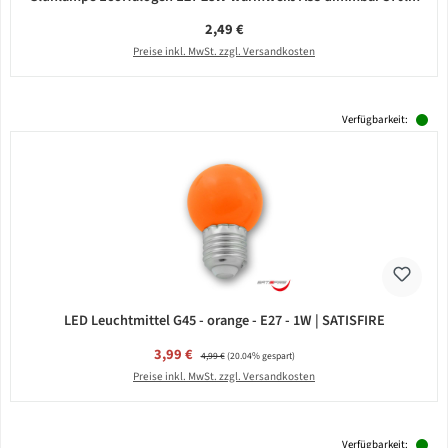
Regulärer Preis:
2,49 €
Preise inkl. MwSt. zzgl. Versandkosten
Verfügbarkeit:
LED Leuchtmittel G45 - orange - E27 - 1W | SATISFIRE
Verkaufspreis:
3,99 €
Regulärer Preis:
4,99 €
(20.04% gespart)
Preise inkl. MwSt. zzgl. Versandkosten
Verfügbarkeit: