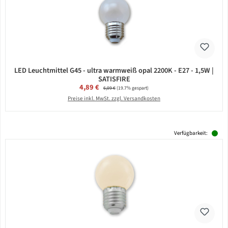
LED Leuchtmittel G45 - ultra warmweiß opal 2200K - E27 - 1,5W |
SATISFIRE
Verkaufspreis:
4,89 €
Regulärer Preis:
6,09 €
(19.7% gespart)
Preise inkl. MwSt. zzgl. Versandkosten
Verfügbarkeit: