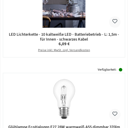
LED Lichterkette - 10 kaltweiße LED - Batteriebetrieb - L: 1,5m -
für Innen - schwarzes Kabel
Regulärer Preis:
6,09 €
Preise inkl. MwSt. zzgl. Versandkosten
Verfügbarkeit:
Glühlampe EcoHalogen E27 28W warmweiß A55 dimmbar 370lm