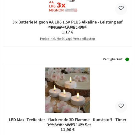
3 x Batterie Mignon AA LR6 1,5V PLUS Alkaline - Leistung auf
Dauer - CAMELION
Inhalt:
3 Stück
(0,39 € / 1 Stück)
Regulärer Preis:
1,17 €
Preise inkl. MwSt. zzgl. Versandkosten
Verfügbarkeit:
LED Maxi Teelichter - flackernde 3D Flamme - Kunststoff - Timer
- D: 5,8cm - weiß - 4er Set
Inhalt:
4 Stück
(2,98 € / 1 Stück)
Regulärer Preis:
11,90 €