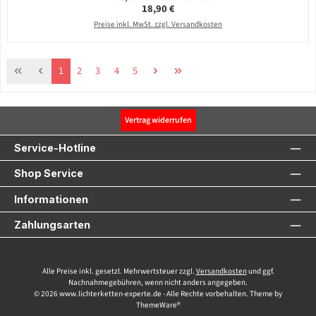
Regulärer Preis:
18,90 €
Preise inkl. MwSt. zzgl. Versandkosten
Seite
Seite
Seite
Seite
Seite
1
2
3
4
5
Vertrag widerrufen
Service-Hotline
Shop Service
Informationen
Zahlungsarten
Alle Preise inkl. gesetzl. Mehrwertsteuer zzgl.
Versandkosten
und ggf.
Nachnahmegebühren, wenn nicht anders angegeben.
© 2026 www.lichterketten-experte.de - Alle Rechte vorbehalten. Theme by
ThemeWare®