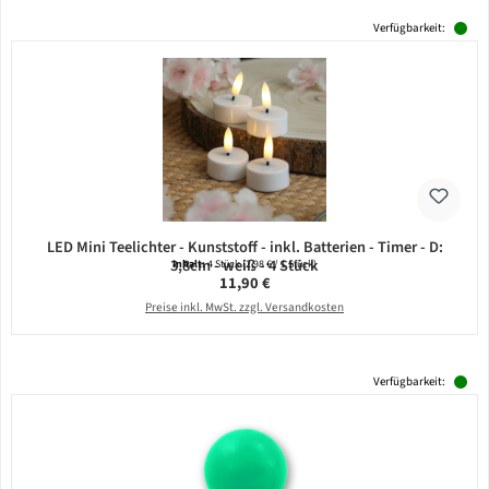
Verfügbarkeit:
LED Mini Teelichter - Kunststoff - inkl. Batterien - Timer - D:
3,8cm - weiß - 4 Stück
Inhalt:
4 Stück
(2,98 € / 1 Stück)
Regulärer Preis:
11,90 €
Preise inkl. MwSt. zzgl. Versandkosten
Verfügbarkeit: