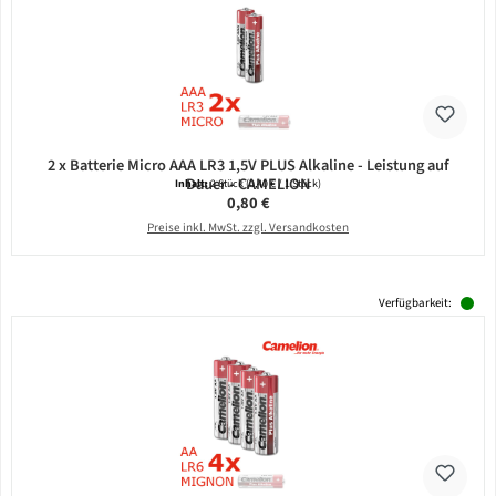
2 x Batterie Micro AAA LR3 1,5V PLUS Alkaline - Leistung auf
Dauer - CAMELION
Inhalt:
2 Stück
(0,40 € / 1 Stück)
Regulärer Preis:
0,80 €
Preise inkl. MwSt. zzgl. Versandkosten
Verfügbarkeit: