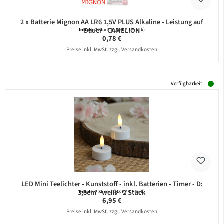
2 x Batterie Mignon AA LR6 1,5V PLUS Alkaline - Leistung auf
Dauer - CAMELION
Inhalt:
2 Stück
(0,39 € / 1 Stück)
Regulärer Preis:
0,78 €
Preise inkl. MwSt. zzgl. Versandkosten
Verfügbarkeit:
LED Mini Teelichter - Kunststoff - inkl. Batterien - Timer - D:
3,8cm - weiß - 2 Stück
Inhalt:
2 Stück
(3,48 € / 1 Stück)
Regulärer Preis:
6,95 €
Preise inkl. MwSt. zzgl. Versandkosten