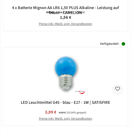
4 x Batterie Mignon AA LR6 1,5V PLUS Alkaline - Leistung auf
Dauer - CAMELION
Inhalt:
4 Stück
(0,39 € / 1 Stück)
Regulärer Preis:
1,56 €
Preise inkl. MwSt. zzgl. Versandkosten
Verfügbarkeit:
LED Leuchtmittel G45 - blau - E27 - 1W | SATISFIRE
Verkaufspreis:
3,99 €
Regulärer Preis:
4,99 €
(20.04% gespart)
Preise inkl. MwSt. zzgl. Versandkosten