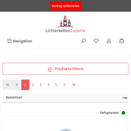
alt springen
Vertrag widerrufen
Navigation
Produkte filtern
Seite
Seite
Seite
Seite
Seite
1
2
3
4
5
Verfügbarkeit: