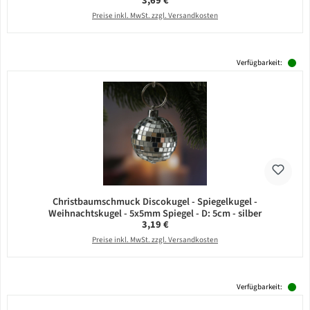
3,69 €
Preise inkl. MwSt. zzgl. Versandkosten
Verfügbarkeit:
Christbaumschmuck Discokugel - Spiegelkugel -
Weihnachtskugel - 5x5mm Spiegel - D: 5cm - silber
Regulärer Preis:
3,19 €
Preise inkl. MwSt. zzgl. Versandkosten
Verfügbarkeit: