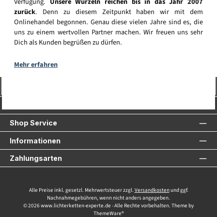
Verfügung.
Unsere Wurzeln reichen bis in das Jahr 2007
zurück
. Denn zu diesem Zeitpunkt haben wir mit dem
Onlinehandel begonnen. Genau diese vielen Jahre sind es, die
uns zu einem wertvollen Partner machen. Wir freuen uns sehr
Dich als Kunden begrüßen zu dürfen.
Mehr erfahren
Vertrag widerrufen
Service-Hotline
Shop Service
Informationen
Zahlungsarten
Alle Preise inkl. gesetzl. Mehrwertsteuer zzgl.
Versandkosten
und ggf.
Nachnahmegebühren, wenn nicht anders angegeben.
© 2026 www.lichterketten-experte.de - Alle Rechte vorbehalten. Theme by
ThemeWare®