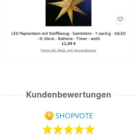
LED Papierstern mit Stoffbezug - Samtstern - 7-zackig - 10LED
- D: 60cm - Batterie - Timer - weiß
Regulärer Preis:
11,99 €
Preise inkl. MwSt. zzgl. Versandkosten
Kundenbewertungen