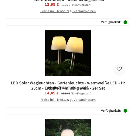
Verkaufspreis:
12,99 €
Regulärer Preis:
19,95 €
(34.89% gespart)
Preise inkl. MwSt. zzgl. Versandkosten
Verfügbarkeit:
LED Solar Wegleuchten - Gartenleuchte - warmweiße LED - H:
28cm - Erdspieß - milchig weiß - 2er Set
Inhalt:
2 Stück
(7,25 € / 1 Stück)
Verkaufspreis:
14,49 €
Regulärer Preis:
21,89 €
(33.81% gespart)
Preise inkl. MwSt. zzgl. Versandkosten
Verfügbarkeit: