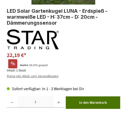
LED Solar Gartenkugel LUNA - Erdspieß -
warmweiße LED - H: 37cm - D: 20cm -
Dämmerungssensor
22,19 €*
%
35,99 €
(38.34% gespart)
Inhalt:
1 Stück
Preise inkl. MwSt. zzgl. Versandkosten
Sofort verfügbar: In 1 - 3 Werktagen bei Dir
Produkt Anzahl: Gib den gewünschten Wert ein oder benutze die Schaltflächen um die Anzahl zu erhöhen ode
In den Warenkorb