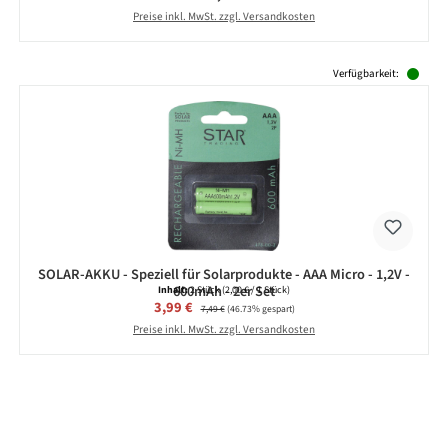
Preise inkl. MwSt. zzgl. Versandkosten
Produktgalerie überspringen
Verfügbarkeit:
SOLAR-AKKU - Speziell für Solarprodukte - AAA Micro - 1,2V -
600mAh - 2er Set
Inhalt:
2 Stück
(2,00 € / 1 Stück)
Verkaufspreis:
3,99 €
Regulärer Preis:
7,49 €
(46.73% gespart)
Preise inkl. MwSt. zzgl. Versandkosten