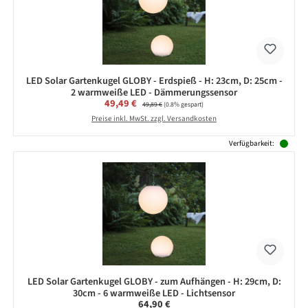
LED Solar Gartenkugel GLOBY - Erdspieß - H: 23cm, D: 25cm -
2 warmweiße LED - Dämmerungssensor
Verkaufspreis:
49,49 €
Regulärer Preis:
49,89 €
(0.8% gespart)
Preise inkl. MwSt. zzgl. Versandkosten
Verfügbarkeit:
LED Solar Gartenkugel GLOBY - zum Aufhängen - H: 29cm, D:
30cm - 6 warmweiße LED - Lichtsensor
Regulärer Preis:
64,90 €