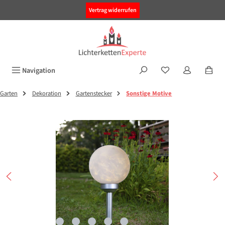
alt springen
Vertrag widerrufen
Navigation
Garten
Dekoration
Gartenstecker
Sonstige Motive
Bildergalerie überspringen