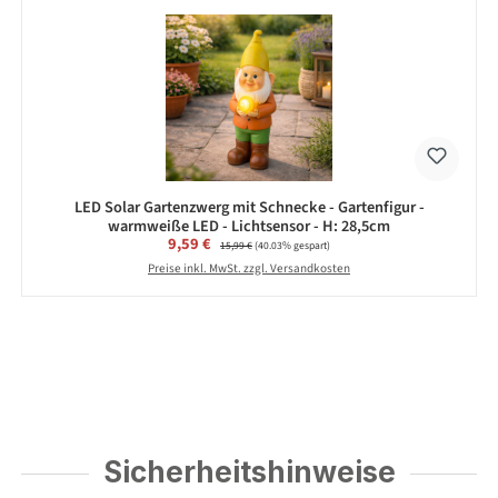
LED Solar Gartenzwerg mit Schnecke - Gartenfigur -
warmweiße LED - Lichtsensor - H: 28,5cm
Verkaufspreis:
9,59 €
Regulärer Preis:
15,99 €
(40.03% gespart)
Preise inkl. MwSt. zzgl. Versandkosten
Sicherheitshinweise