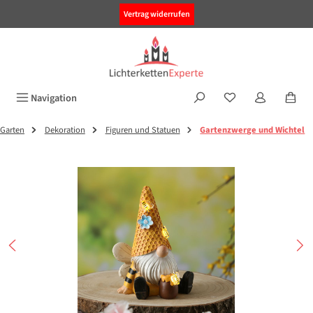
alt springen
Vertrag widerrufen
Navigation
Garten
Dekoration
Figuren und Statuen
Gartenzwerge und Wichtel
Bildergalerie überspringen