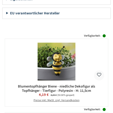
EU verantwortlicher Hersteller
Produktgalerie überspringen
Verfügbarkeit:
Blumentopfhänger Biene - niedliche Dekofigur als
Topfhänger - Tierfigur - Polyresin - H: 11,5cm
Verkaufspreis:
4,19 €
Regulärer Preis:
8,39 €
(50.06% gespart)
Preise inkl. MwSt. zzgl. Versandkosten
Verfügbarkeit: