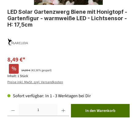
LED Solar Gartenzwerg Biene mit Honigtopf -
Gartenfigur - warmweiße LED - Lichtsensor -
H: 17,5cm
8,49 €*
%
14,99 €
(43.36% gespart)
Inhalt:
1 Stück
Preise inkl. MwSt. zzgl. Versandkosten
Sofort verfügbar: In 1 - 3 Werktagen bei Dir
Produkt Anzahl: Gib den gewünschten Wert ein oder benutze die Schaltflächen um die Anzahl zu erhöhen ode
In den Warenkorb