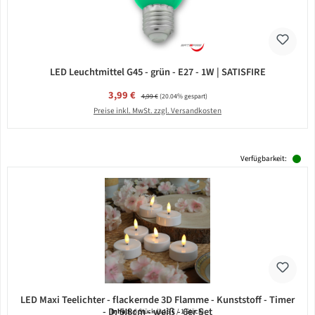
LED Leuchtmittel G45 - grün - E27 - 1W | SATISFIRE
Verkaufspreis:
3,99 €
Regulärer Preis:
4,99 €
(20.04% gespart)
Preise inkl. MwSt. zzgl. Versandkosten
Verfügbarkeit:
LED Maxi Teelichter - flackernde 3D Flamme - Kunststoff - Timer
- D: 5,8cm - weiß - 6er Set
Inhalt:
6 Stück
(3,15 € / 1 Stück)