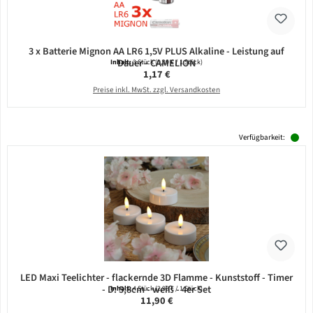
3 x Batterie Mignon AA LR6 1,5V PLUS Alkaline - Leistung auf
Dauer - CAMELION
Inhalt:
3 Stück
(0,39 € / 1 Stück)
Regulärer Preis:
1,17 €
Preise inkl. MwSt. zzgl. Versandkosten
Verfügbarkeit:
LED Maxi Teelichter - flackernde 3D Flamme - Kunststoff - Timer
- D: 5,8cm - weiß - 4er Set
Inhalt:
4 Stück
(2,98 € / 1 Stück)
Regulärer Preis:
11,90 €