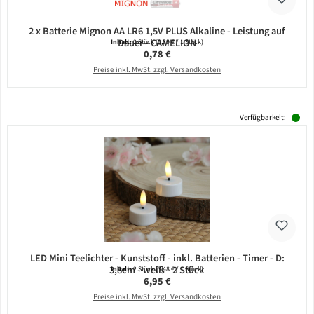
2 x Batterie Mignon AA LR6 1,5V PLUS Alkaline - Leistung auf
Dauer - CAMELION
Inhalt:
2 Stück
(0,39 € / 1 Stück)
Regulärer Preis:
0,78 €
Preise inkl. MwSt. zzgl. Versandkosten
Verfügbarkeit:
LED Mini Teelichter - Kunststoff - inkl. Batterien - Timer - D:
3,8cm - weiß - 2 Stück
Inhalt:
2 Stück
(3,48 € / 1 Stück)
Regulärer Preis:
6,95 €
Preise inkl. MwSt. zzgl. Versandkosten