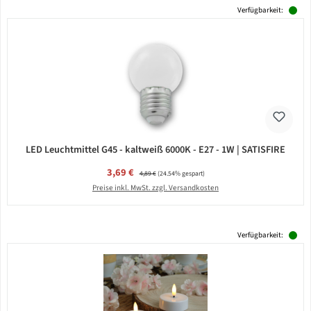
Verfügbarkeit:
LED Leuchtmittel G45 - kaltweiß 6000K - E27 - 1W | SATISFIRE
Verkaufspreis:
3,69 €
Regulärer Preis:
4,89 €
(24.54% gespart)
Preise inkl. MwSt. zzgl. Versandkosten
Verfügbarkeit: