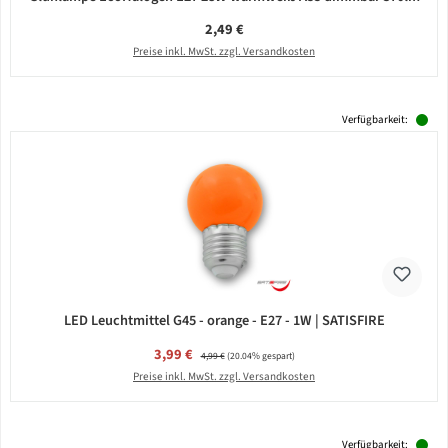
Regulärer Preis:
2,49 €
Preise inkl. MwSt. zzgl. Versandkosten
Verfügbarkeit:
LED Leuchtmittel G45 - orange - E27 - 1W | SATISFIRE
Verkaufspreis:
3,99 €
Regulärer Preis:
4,99 €
(20.04% gespart)
Preise inkl. MwSt. zzgl. Versandkosten
Verfügbarkeit: