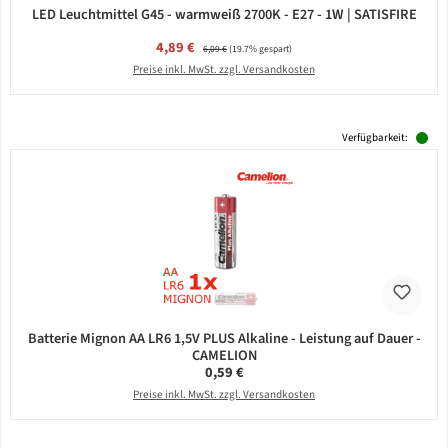
LED Leuchtmittel G45 - warmweiß 2700K - E27 - 1W | SATISFIRE
Verkaufspreis:
4,89 €
Regulärer Preis:
6,09 €
(19.7% gespart)
Preise inkl. MwSt. zzgl. Versandkosten
Verfügbarkeit:
Batterie Mignon AA LR6 1,5V PLUS Alkaline - Leistung auf Dauer -
CAMELION
Regulärer Preis:
0,59 €
Preise inkl. MwSt. zzgl. Versandkosten