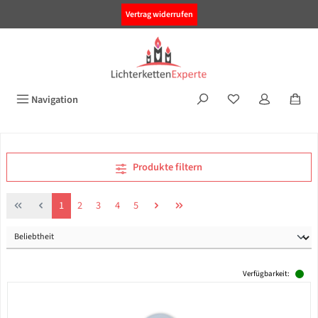
alt springen
Vertrag widerrufen
Navigation
Produkte filtern
Seite
Seite
Seite
Seite
Seite
1
2
3
4
5
Verfügbarkeit: