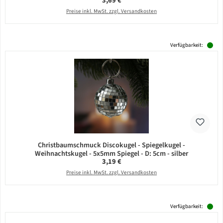
3,69 €
Preise inkl. MwSt. zzgl. Versandkosten
Verfügbarkeit:
Christbaumschmuck Discokugel - Spiegelkugel -
Weihnachtskugel - 5x5mm Spiegel - D: 5cm - silber
Regulärer Preis:
3,19 €
Preise inkl. MwSt. zzgl. Versandkosten
Verfügbarkeit: