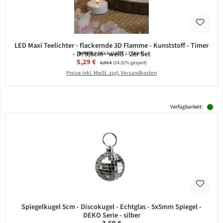
LED Maxi Teelichter - flackernde 3D Flamme - Kunststoff - Timer
- D: 5,8cm - weiß - 2er Set
Inhalt:
2 Stück
(2,65 € / 1 Stück)
Verkaufspreis:
5,29 €
Regulärer Preis:
6,99 €
(24.32% gespart)
Preise inkl. MwSt. zzgl. Versandkosten
Verfügbarkeit:
Spiegelkugel 5cm - Discokugel - Echtglas - 5x5mm Spiegel -
DEKO Serie - silber
Regulärer Preis: