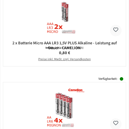
2 x Batterie Micro AAA LR3 1,5V PLUS Alkaline - Leistung auf
Dauer - CAMELION
Inhalt:
2 Stück
(0,40 € / 1 Stück)
Regulärer Preis:
0,80 €
Preise inkl. MwSt. zzgl. Versandkosten
Verfügbarkeit: