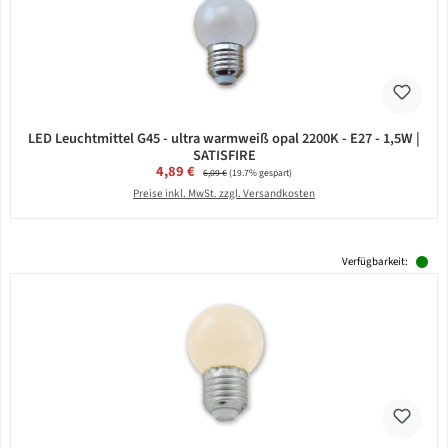
LED Leuchtmittel G45 - ultra warmweiß opal 2200K - E27 - 1,5W |
SATISFIRE
Verkaufspreis:
4,89 €
Regulärer Preis:
6,09 €
(19.7% gespart)
Preise inkl. MwSt. zzgl. Versandkosten
Verfügbarkeit: