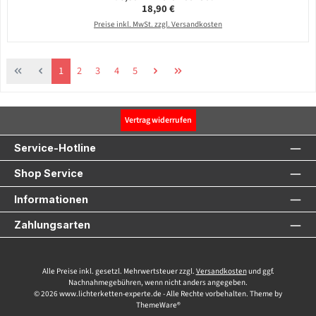
Regulärer Preis:
18,90 €
Preise inkl. MwSt. zzgl. Versandkosten
Seite
Seite
Seite
Seite
Seite
1
2
3
4
5
Vertrag widerrufen
Service-Hotline
Shop Service
Informationen
Zahlungsarten
Alle Preise inkl. gesetzl. Mehrwertsteuer zzgl.
Versandkosten
und ggf.
Nachnahmegebühren, wenn nicht anders angegeben.
© 2026 www.lichterketten-experte.de - Alle Rechte vorbehalten. Theme by
ThemeWare®