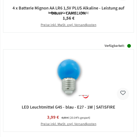
4 x Batterie Mignon AA LR6 1,5V PLUS Alkaline - Leistung auf
Dauer - CAMELION
Inhalt:
4 Stück
(0,39 € / 1 Stück)
Regulärer Preis:
1,56 €
Preise inkl. MwSt. zzgl. Versandkosten
Verfügbarkeit:
LED Leuchtmittel G45 - blau - E27 - 1W | SATISFIRE
Verkaufspreis:
3,99 €
Regulärer Preis:
4,99 €
(20.04% gespart)
Preise inkl. MwSt. zzgl. Versandkosten