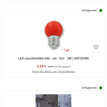
Verfügbarkeit:
LED Leuchtmittel G45 - rot - E27 - 1W | SATISFIRE
Verkaufspreis:
3,99 €
Regulärer Preis:
4,99 €
(20.04% gespart)
Preise inkl. MwSt. zzgl. Versandkosten
Verfügbarkeit: