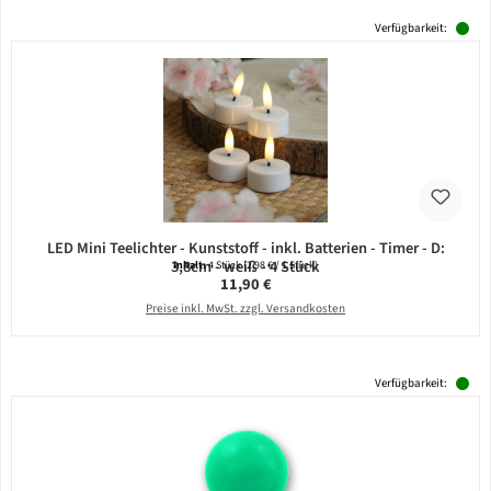
Verfügbarkeit:
LED Mini Teelichter - Kunststoff - inkl. Batterien - Timer - D:
3,8cm - weiß - 4 Stück
Inhalt:
4 Stück
(2,98 € / 1 Stück)
Regulärer Preis:
11,90 €
Preise inkl. MwSt. zzgl. Versandkosten
Verfügbarkeit: