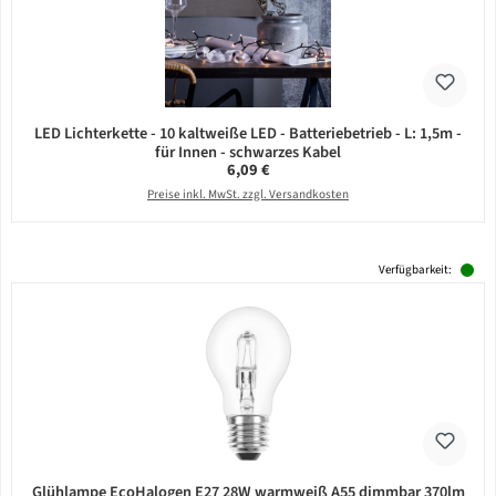
LED Lichterkette - 10 kaltweiße LED - Batteriebetrieb - L: 1,5m -
für Innen - schwarzes Kabel
Regulärer Preis:
6,09 €
Preise inkl. MwSt. zzgl. Versandkosten
Verfügbarkeit:
Glühlampe EcoHalogen E27 28W warmweiß A55 dimmbar 370lm