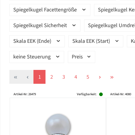
Spiegelkugel Facettengröße
Spiegelkugel K
Spiegelkugel Sicherheit
Spiegelkugel Umdr
Skala EEK (Ende)
Skala EEK (Start)
K
keine Steuerung
Preis
Seite
Seite
Seite
Seite
Seite
1
2
3
4
5
Artikel-Nr: 26479
Verfügbarkeit:
Artikel-Nr: 4080