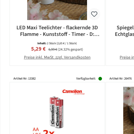
LED Maxi Teelichter - flackernde 3D
Spiegel
Flamme - Kunststoff - Timer - D:
Echtgla
5,8cm - weiß - 2er Set
Inhalt:
2 Stück
(2,65 € / 1 Stück)
Verkaufspreis:
Regulärer Preis:
5,29 €
6,99 €
(24.32% gespart)
Preise inkl. MwSt. zzgl. Versandkosten
Preise i
Artikel-Nr: 13382
Verfügbarkeit:
Artikel-Nr: 26476