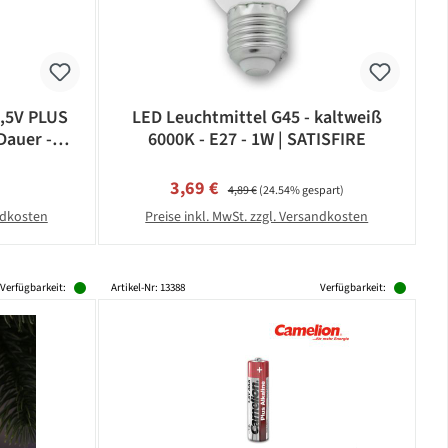
1,5V PLUS
LED Leuchtmittel G45 - kaltweiß
Dauer -
6000K - E27 - 1W | SATISFIRE
eis:
Verkaufspreis:
Regulärer Preis:
3,69 €
4,89 €
(24.54% gespart)
andkosten
Preise inkl. MwSt. zzgl. Versandkosten
Verfügbarkeit:
Artikel-Nr: 13388
Verfügbarkeit: