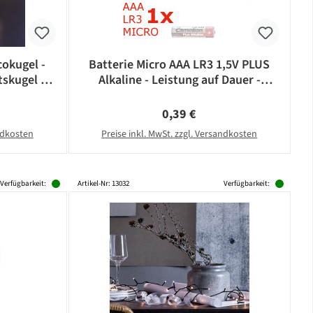
okugel -
Batterie Micro AAA LR3 1,5V PLUS
skugel -
Alkaline - Leistung auf Dauer -
- silber
CAMELION
eis:
Regulärer Preis:
0,39 €
andkosten
Preise inkl. MwSt. zzgl. Versandkosten
Verfügbarkeit:
Artikel-Nr: 13032
Verfügbarkeit: