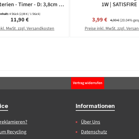
terien - Timer - D: 3,8cm -
1W | SATISFIRE
weiß - 4 Stück
Inhalt:
4 Stück
(2,98 € / 1 Stück)
Regulärer Preis:
Verkaufspreis:
Regulärer Preis:
11,90 €
3,99 €
4,99 €
(20.04% ges
nkl. MwSt. zzgl. Versandkosten
Preise inkl. MwSt. zzgl. Vers
Vertrag widerrufen
ice
Informationen
 reklamieren?
Über Uns
um Recycling
Datenschutz