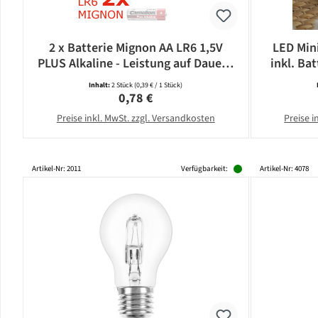
2 x Batterie Mignon AA LR6 1,5V
LED Mini
PLUS Alkaline - Leistung auf Dauer -
inkl. Bat
CAMELION
Inhalt:
2 Stück
(0,39 € / 1 Stück)
Regulärer Preis:
0,78 €
Preise inkl. MwSt. zzgl. Versandkosten
Preise i
Artikel-Nr: 2011
Verfügbarkeit:
Artikel-Nr: 4078