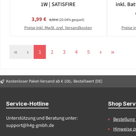
1W | SATISFIRE
inkl. Bat
Verkaufspreis:
Regulärer Preis:
3,99 €
4,99 €
(20.04% gespart)
Preise inkl. MwSt. zzgl. Versandkosten
Preise i
Seite
Seite
Seite
Seite
Seite
1
2
3
4
5
Kostenloser Paket-Versand ab € 100,- Bestellwert (DE)
Service-Hotline
Shop Serv
Unterstützung und Beratung unter:
Bestellung
support@h4g-gmbh.de
Hinweise z