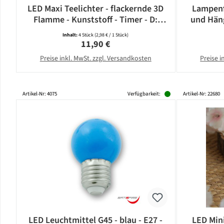
LED Maxi Teelichter - flackernde 3D
Lampenf
Flamme - Kunststoff - Timer - D:
und Häng
5,8cm - weiß - 4er Set
E
Inhalt:
4 Stück
(2,98 € / 1 Stück)
Regulärer Preis:
11,90 €
Preise inkl. MwSt. zzgl. Versandkosten
Preise i
Artikel-Nr: 4075
Verfügbarkeit:
Artikel-Nr: 22680
LED Leuchtmittel G45 - blau - E27 -
LED Mini