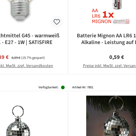
htmittel G45 - warmweiß
Batterie Mignon AA LR6 
 - E27 - 1W | SATISFIRE
Alkaline - Leistung auf 
CAMELION
rkaufspreis:
Regulärer Preis:
Regulärer Pr
89 €
0,59 €
6,09 €
(19.7% gespart)
nkl. MwSt. zzgl. Versandkosten
Preise inkl. MwSt. zzgl. Vers
Verfügbarkeit:
Artikel-Nr: 7801