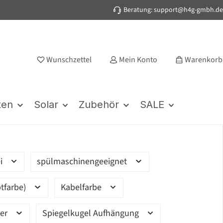
Beratung: support@h4g-gmbh.de
Wunschzettel
Mein Konto
Warenkorb
ten
Solar
Zubehör
SALE
ei
spülmaschinengeeignet
tfarbe)
Kabelfarbe
ter
Spiegelkugel Aufhängung