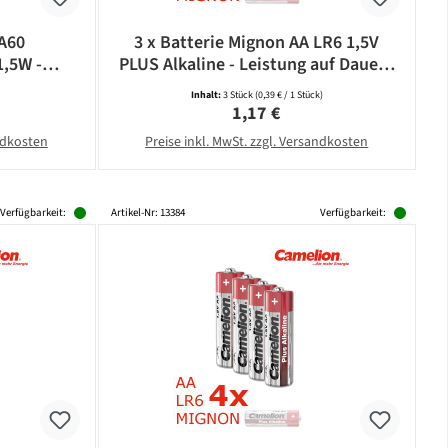
 A60
3 x Batterie Mignon AA LR6 1,5V
1,5W -
PLUS Alkaline - Leistung auf Dauer -
5lm -
CAMELION
Inhalt:
3 Stück
(0,39 € / 1 Stück)
bonat
eis:
Regulärer Preis:
1,17 €
andkosten
Preise inkl. MwSt. zzgl. Versandkosten
Verfügbarkeit:
Artikel-Nr: 13384
Verfügbarkeit: