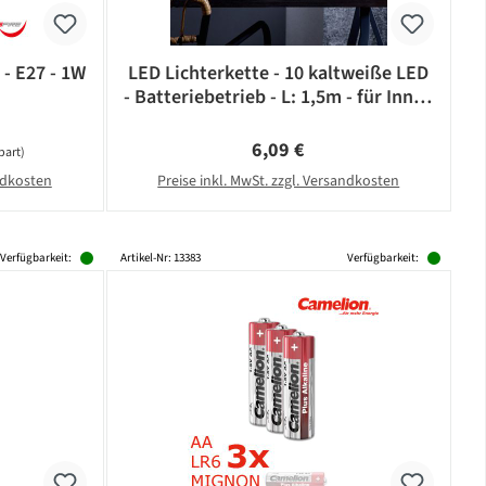
 - E27 - 1W
LED Lichterkette - 10 kaltweiße LED
- Batteriebetrieb - L: 1,5m - für Innen
- schwarzes Kabel
Regulärer Preis:
6,09 €
part)
andkosten
Preise inkl. MwSt. zzgl. Versandkosten
Verfügbarkeit:
Artikel-Nr: 13383
Verfügbarkeit: