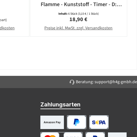
Flamme - Kunststoff - Timer - D:
5,8cm - weiß - 6er Set
Inhalt:
6 Stück
(3,15 € / 1 Stück)
Regulärer Preis:
18,90 €
part)
andkosten
Preise inkl. MwSt. zzgl. Versandkosten
Beratung: support@h4g-gmbh.de
Zahlungsarten
Amazon Pay
PayPal
SEPA Lastschrift