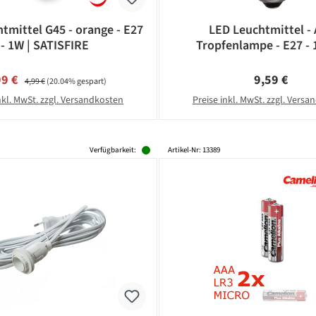
tmittel G45 - orange - E27
LED Leuchtmittel -
- 1W | SATISFIRE
Tropfenlampe - E27 - 
Warmweiß 2600K - 2
schlagfestes Polycar
kaufspreis:
Regulärer Preis:
Regulärer Pr
99 €
9,59 €
4,99 €
(20.04% gespart)
nkl. MwSt. zzgl. Versandkosten
Preise inkl. MwSt. zzgl. Vers
Verfügbarkeit:
Artikel-Nr: 13389