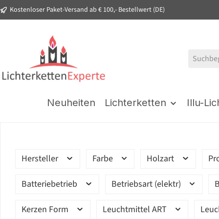
Kostenloser Paket-Versand ab € 100,- Bestellwert (DE)
springen
Zur Hauptnavigation springen
Neuheiten
Lichterketten
Illu-Li
Hersteller
Farbe
Holzart
Pr
Batteriebetrieb
Betriebsart (elektr)
B
Kerzen Form
Leuchtmittel ART
Leuc