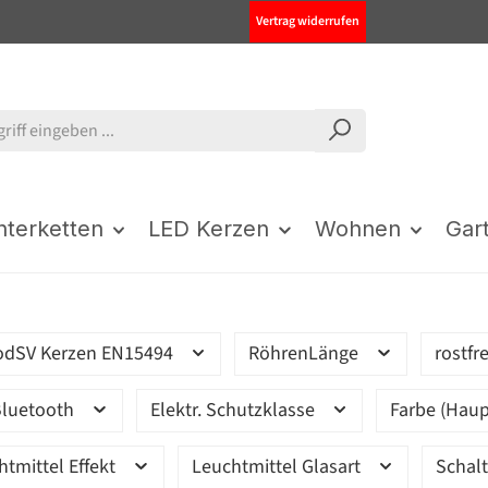
Vertrag widerrufen
chterketten
LED Kerzen
Wohnen
Gar
odSV Kerzen EN15494
RöhrenLänge
rostfr
luetooth
Elektr. Schutzklasse
Farbe (Haup
htmittel Effekt
Leuchtmittel Glasart
Schal