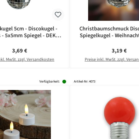
kugel 5cm - Discokugel -
Christbaumschmuck Disc
s - 5x5mm Spiegel - DEKO
Spiegelkugel - Weihnacht
Serie - silber
5x5mm Spiegel - D: 5cm 
Regulärer Preis:
Regulärer Pr
3,69 €
3,19 €
nkl. MwSt. zzgl. Versandkosten
Preise inkl. MwSt. zzgl. Vers
Verfügbarkeit:
Artikel-Nr: 4073