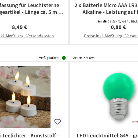
assung für Leuchtsterne
2 x Batterie Micro AAA LR3
eartikel - Länge ca. 5 m -
Alkaline - Leistung auf 
14 Fassung - weiß
CAMELION
Inhalt:
2 Stück
(0,40 € / 1 Stück
Regulärer Preis:
Regulärer Pr
8,49 €
0,80 €
nkl. MwSt. zzgl. Versandkosten
Preise inkl. MwSt. zzgl. Vers
Verfügbarkeit:
Artikel-Nr: 4074
 Teelichter - Kunststoff -
LED Leuchtmittel G45 - gr