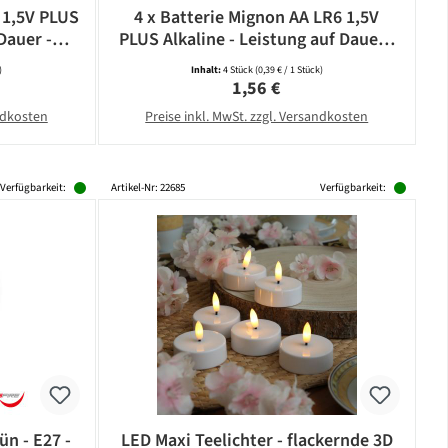
 1,5V PLUS
4 x Batterie Mignon AA LR6 1,5V
Dauer -
PLUS Alkaline - Leistung auf Dauer -
CAMELION
)
Inhalt:
4 Stück
(0,39 € / 1 Stück)
eis:
Regulärer Preis:
1,56 €
andkosten
Preise inkl. MwSt. zzgl. Versandkosten
Verfügbarkeit:
Artikel-Nr: 22685
Verfügbarkeit:
ün - E27 -
LED Maxi Teelichter - flackernde 3D