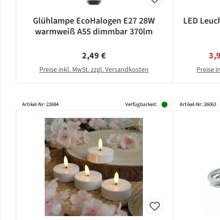
Glühlampe EcoHalogen E27 28W
LED Leuch
warmweiß A55 dimmbar 370lm
Regulärer Preis:
Ver
2,49 €
3,
Preise inkl. MwSt. zzgl. Versandkosten
Preise i
Artikel-Nr: 22684
Verfügbarkeit:
Artikel-Nr: 26063