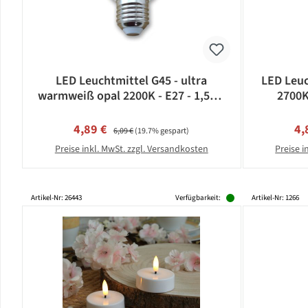
LED Leuchtmittel G45 - ultra
LED Leuc
warmweiß opal 2200K - E27 - 1,5W |
2700K
SATISFIRE
Verkaufspreis:
Regulärer Preis:
Ve
4,89 €
4,
6,09 €
(19.7% gespart)
Preise inkl. MwSt. zzgl. Versandkosten
Preise i
Artikel-Nr: 26443
Verfügbarkeit:
Artikel-Nr: 1266