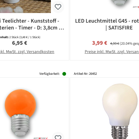
 Teelichter - Kunststoff -
LED Leuchtmittel G45 - rot
terien - Timer - D: 3,8cm -
| SATISFIRE
weiß - 2 Stück
Inhalt:
2 Stück
(3,48 € / 1 Stück)
Regulärer Preis:
Verkaufspreis:
Regulärer Preis:
6,95 €
3,99 €
4,99 €
(20.04% ges
nkl. MwSt. zzgl. Versandkosten
Preise inkl. MwSt. zzgl. Vers
Verfügbarkeit:
Artikel-Nr: 26452