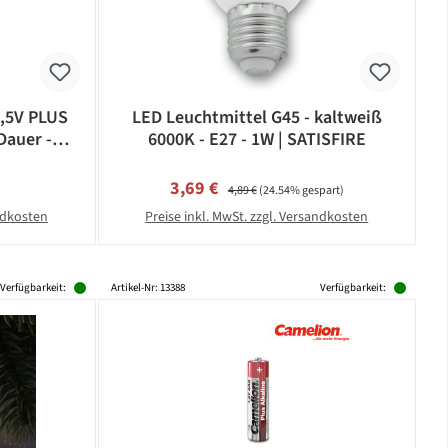
1,5V PLUS
LED Leuchtmittel G45 - kaltweiß
Dauer -
6000K - E27 - 1W | SATISFIRE
eis:
Verkaufspreis:
Regulärer Preis:
3,69 €
4,89 €
(24.54% gespart)
andkosten
Preise inkl. MwSt. zzgl. Versandkosten
Verfügbarkeit:
Artikel-Nr: 13388
Verfügbarkeit: