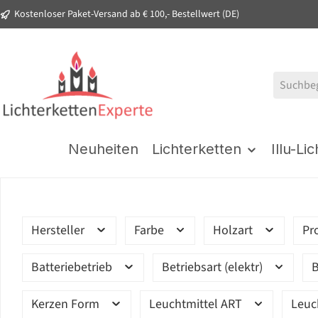
Kostenloser Paket-Versand ab € 100,- Bestellwert (DE)
springen
Zur Hauptnavigation springen
Neuheiten
Lichterketten
Illu-Li
Hersteller
Farbe
Holzart
Pr
Batteriebetrieb
Betriebsart (elektr)
B
Kerzen Form
Leuchtmittel ART
Leuc