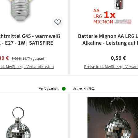
htmittel G45 - warmweiß
Batterie Mignon AA LR6 
 - E27 - 1W | SATISFIRE
Alkaline - Leistung auf 
CAMELION
rkaufspreis:
Regulärer Preis:
Regulärer Pr
89 €
0,59 €
6,09 €
(19.7% gespart)
nkl. MwSt. zzgl. Versandkosten
Preise inkl. MwSt. zzgl. Vers
Verfügbarkeit:
Artikel-Nr: 7801