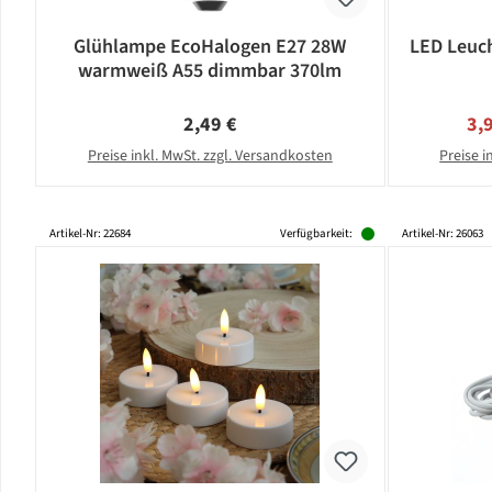
Glühlampe EcoHalogen E27 28W
LED Leuch
warmweiß A55 dimmbar 370lm
Regulärer Preis:
Ver
2,49 €
3,
Preise inkl. MwSt. zzgl. Versandkosten
Preise i
Artikel-Nr: 22684
Verfügbarkeit:
Artikel-Nr: 26063