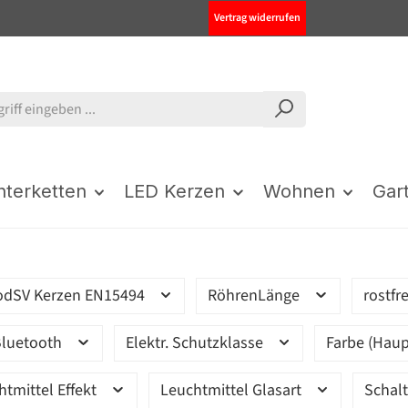
Vertrag widerrufen
chterketten
LED Kerzen
Wohnen
Gar
odSV Kerzen EN15494
RöhrenLänge
rostfr
luetooth
Elektr. Schutzklasse
Farbe (Haup
htmittel Effekt
Leuchtmittel Glasart
Schal