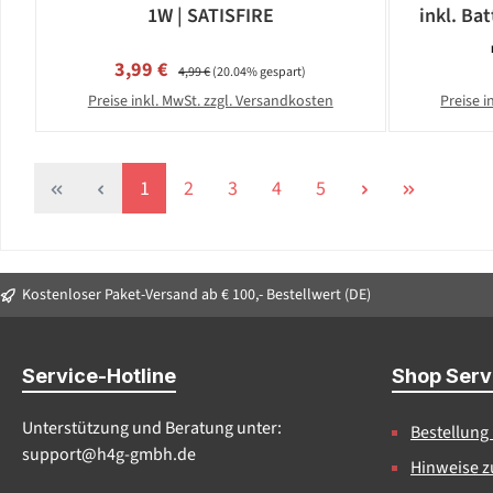
1W | SATISFIRE
inkl. Bat
Verkaufspreis:
Regulärer Preis:
3,99 €
4,99 €
(20.04% gespart)
Preise inkl. MwSt. zzgl. Versandkosten
Preise i
Seite
Seite
Seite
Seite
Seite
1
2
3
4
5
Kostenloser Paket-Versand ab € 100,- Bestellwert (DE)
Service-Hotline
Shop Serv
Unterstützung und Beratung unter:
Bestellung
support@h4g-gmbh.de
Hinweise z