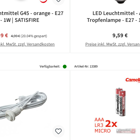
tmittel G45 - orange - E27
LED Leuchtmittel -
- 1W | SATISFIRE
Tropfenlampe - E27 - 
Warmweiß 2600K - 2
schlagfestes Polycar
kaufspreis:
Regulärer Preis:
Regulärer Pr
99 €
9,59 €
4,99 €
(20.04% gespart)
nkl. MwSt. zzgl. Versandkosten
Preise inkl. MwSt. zzgl. Vers
Verfügbarkeit:
Artikel-Nr: 13389