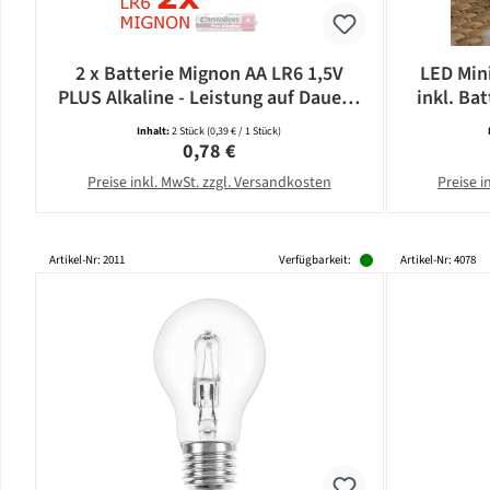
2 x Batterie Mignon AA LR6 1,5V
LED Mini
PLUS Alkaline - Leistung auf Dauer -
inkl. Bat
CAMELION
Inhalt:
2 Stück
(0,39 € / 1 Stück)
Regulärer Preis:
0,78 €
Preise inkl. MwSt. zzgl. Versandkosten
Preise i
Artikel-Nr: 2011
Verfügbarkeit:
Artikel-Nr: 4078