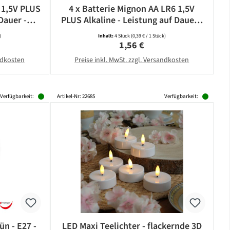
 1,5V PLUS
4 x Batterie Mignon AA LR6 1,5V
Dauer -
PLUS Alkaline - Leistung auf Dauer -
CAMELION
)
Inhalt:
4 Stück
(0,39 € / 1 Stück)
eis:
Regulärer Preis:
1,56 €
andkosten
Preise inkl. MwSt. zzgl. Versandkosten
Verfügbarkeit:
Artikel-Nr: 22685
Verfügbarkeit:
ün - E27 -
LED Maxi Teelichter - flackernde 3D