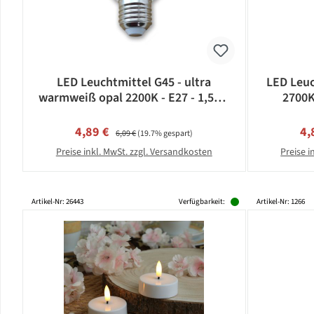
LED Leuchtmittel G45 - ultra
LED Leuc
warmweiß opal 2200K - E27 - 1,5W |
2700K
SATISFIRE
Verkaufspreis:
Regulärer Preis:
Ve
4,89 €
4,
6,09 €
(19.7% gespart)
Preise inkl. MwSt. zzgl. Versandkosten
Preise i
Artikel-Nr: 26443
Verfügbarkeit:
Artikel-Nr: 1266