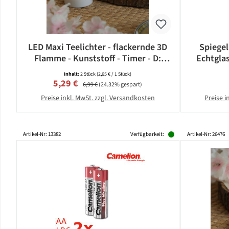
LED Maxi Teelichter - flackernde 3D
Spiegel
Flamme - Kunststoff - Timer - D:
Echtgla
5,8cm - weiß - 2er Set
Inhalt:
2 Stück
(2,65 € / 1 Stück)
Verkaufspreis:
Regulärer Preis:
5,29 €
6,99 €
(24.32% gespart)
Preise inkl. MwSt. zzgl. Versandkosten
Preise i
Artikel-Nr: 13382
Verfügbarkeit:
Artikel-Nr: 26476