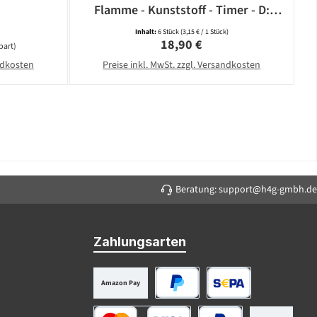
Flamme - Kunststoff - Timer - D:
5,8cm - weiß - 6er Set
Inhalt:
6 Stück
(3,15 € / 1 Stück)
Regulärer Preis:
18,90 €
part)
andkosten
Preise inkl. MwSt. zzgl. Versandkosten
Beratung: support@h4g-gmbh.de
Zahlungsarten
Amazon Pay
PayPal
SEPA Lastschrift