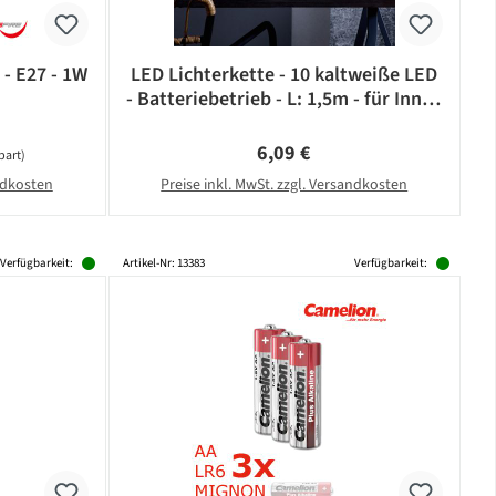
 - E27 - 1W
LED Lichterkette - 10 kaltweiße LED
- Batteriebetrieb - L: 1,5m - für Innen
- schwarzes Kabel
Regulärer Preis:
6,09 €
part)
andkosten
Preise inkl. MwSt. zzgl. Versandkosten
Verfügbarkeit:
Artikel-Nr: 13383
Verfügbarkeit: