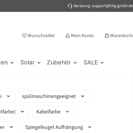
Beratung: support@h4g-gmbh.de
Wunschzettel
Mein Konto
Warenkorb
ten
Solar
Zubehör
SALE
ei
spülmaschinengeeignet
tfarbe)
Kabelfarbe
ter
Spiegelkugel Aufhängung