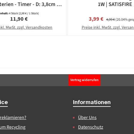
terien - Timer - D: 3,8cm -
1W | SATISFIRE
weiß - 4 Stück
Inhalt:
4 Stück
(2,98 € / 1 Stück)
Regulärer Preis:
Verkaufspreis:
Regulärer Preis:
11,90 €
3,99 €
4,99 €
(20.04% ges
nkl. MwSt. zzgl. Versandkosten
Preise inkl. MwSt. zzgl. Vers
Vertrag widerrufen
ice
Informationen
 reklamieren?
Über Uns
um Recycling
Datenschutz