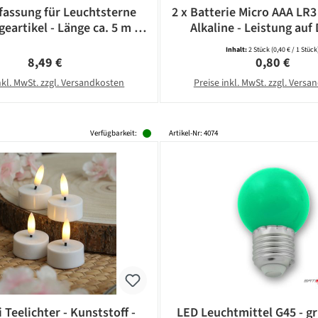
assung für Leuchtsterne
2 x Batterie Micro AAA LR3
eartikel - Länge ca. 5 m -
Alkaline - Leistung auf 
14 Fassung - weiß
CAMELION
Inhalt:
2 Stück
(0,40 € / 1 Stück
Regulärer Preis:
Regulärer Pr
8,49 €
0,80 €
nkl. MwSt. zzgl. Versandkosten
Preise inkl. MwSt. zzgl. Vers
Verfügbarkeit:
Artikel-Nr: 4074
 Teelichter - Kunststoff -
LED Leuchtmittel G45 - gr