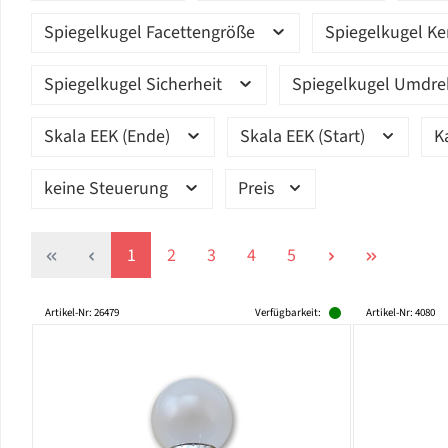
Spiegelkugel Facettengröße
Spiegelkugel K
Spiegelkugel Sicherheit
Spiegelkugel Umdr
Skala EEK (Ende)
Skala EEK (Start)
K
keine Steuerung
Preis
Seite
Seite
Seite
Seite
Seite
1
2
3
4
5
Artikel-Nr: 26479
Verfügbarkeit:
Artikel-Nr: 4080