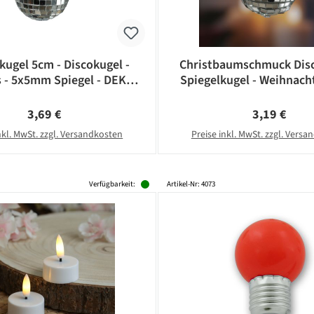
kugel 5cm - Discokugel -
Christbaumschmuck Disc
s - 5x5mm Spiegel - DEKO
Spiegelkugel - Weihnacht
Serie - silber
5x5mm Spiegel - D: 5cm 
Regulärer Preis:
Regulärer Pr
3,69 €
3,19 €
nkl. MwSt. zzgl. Versandkosten
Preise inkl. MwSt. zzgl. Vers
Verfügbarkeit:
Artikel-Nr: 4073