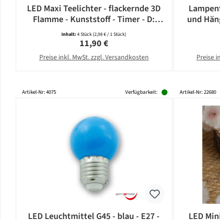
LED Maxi Teelichter - flackernde 3D
Lampenf
Flamme - Kunststoff - Timer - D:
und Häng
5,8cm - weiß - 4er Set
E
Inhalt:
4 Stück
(2,98 € / 1 Stück)
Regulärer Preis:
11,90 €
Preise inkl. MwSt. zzgl. Versandkosten
Preise i
Artikel-Nr: 4075
Verfügbarkeit:
Artikel-Nr: 22680
LED Leuchtmittel G45 - blau - E27 -
LED Mini