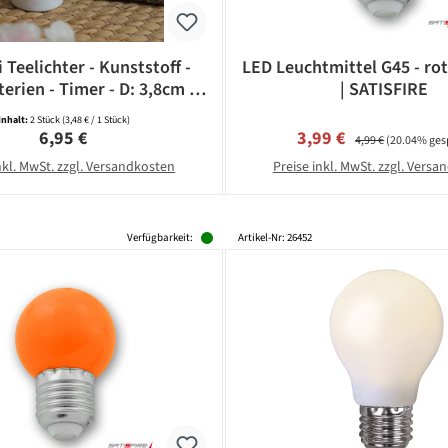
 Teelichter - Kunststoff -
LED Leuchtmittel G45 - rot
terien - Timer - D: 3,8cm -
| SATISFIRE
weiß - 2 Stück
Inhalt:
2 Stück
(3,48 € / 1 Stück)
Regulärer Preis:
Verkaufspreis:
Regulärer Preis:
6,95 €
3,99 €
4,99 €
(20.04% ges
nkl. MwSt. zzgl. Versandkosten
Preise inkl. MwSt. zzgl. Vers
Verfügbarkeit:
Artikel-Nr: 26452