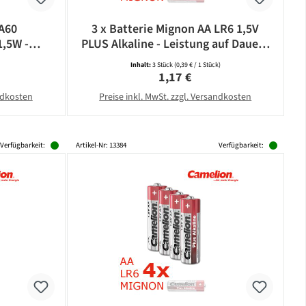
 A60
3 x Batterie Mignon AA LR6 1,5V
1,5W -
PLUS Alkaline - Leistung auf Dauer -
5lm -
CAMELION
Inhalt:
3 Stück
(0,39 € / 1 Stück)
bonat
eis:
Regulärer Preis:
1,17 €
andkosten
Preise inkl. MwSt. zzgl. Versandkosten
Verfügbarkeit:
Artikel-Nr: 13384
Verfügbarkeit: