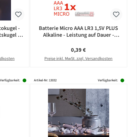
okugel -
Batterie Micro AAA LR3 1,5V PLUS
skugel -
Alkaline - Leistung auf Dauer -
- silber
CAMELION
eis:
Regulärer Preis:
0,39 €
andkosten
Preise inkl. MwSt. zzgl. Versandkosten
Verfügbarkeit:
Artikel-Nr: 13032
Verfügbarkeit: