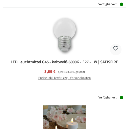
Verfügbarkeit:
LED Leuchtmittel G45 - kaltweiß 6000K - E27 - 1W | SATISFIRE
Verkaufspreis:
3,69 €
Regulärer Preis:
4,89 €
(24.54% gespart)
Preise inkl. MwSt. zzgl. Versandkosten
Verfügbarkeit: