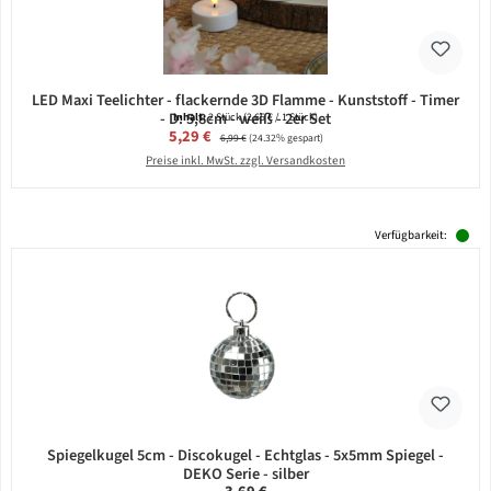
LED Maxi Teelichter - flackernde 3D Flamme - Kunststoff - Timer
- D: 5,8cm - weiß - 2er Set
Inhalt:
2 Stück
(2,65 € / 1 Stück)
Verkaufspreis:
5,29 €
Regulärer Preis:
6,99 €
(24.32% gespart)
Preise inkl. MwSt. zzgl. Versandkosten
Verfügbarkeit:
Spiegelkugel 5cm - Discokugel - Echtglas - 5x5mm Spiegel -
DEKO Serie - silber
Regulärer Preis: