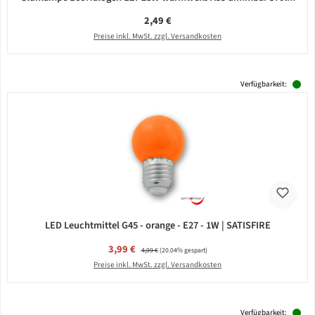
Regulärer Preis:
2,49 €
Preise inkl. MwSt. zzgl. Versandkosten
Verfügbarkeit:
LED Leuchtmittel G45 - orange - E27 - 1W | SATISFIRE
Verkaufspreis:
3,99 €
Regulärer Preis:
4,99 €
(20.04% gespart)
Preise inkl. MwSt. zzgl. Versandkosten
Verfügbarkeit: