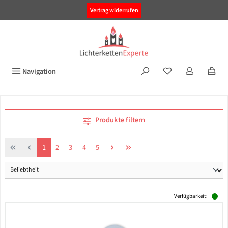
alt springen
Vertrag widerrufen
Navigation
Produkte filtern
Seite
Seite
Seite
Seite
Seite
1
2
3
4
5
Verfügbarkeit: