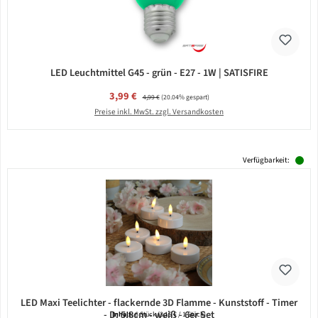
LED Leuchtmittel G45 - grün - E27 - 1W | SATISFIRE
Verkaufspreis:
3,99 €
Regulärer Preis:
4,99 €
(20.04% gespart)
Preise inkl. MwSt. zzgl. Versandkosten
Verfügbarkeit:
LED Maxi Teelichter - flackernde 3D Flamme - Kunststoff - Timer
- D: 5,8cm - weiß - 6er Set
Inhalt:
6 Stück
(3,15 € / 1 Stück)