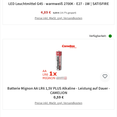
LED Leuchtmittel G45 - warmweiß 2700K - E27 - 1W | SATISFIRE
Verkaufspreis:
4,89 €
Regulärer Preis:
6,09 €
(19.7% gespart)
Preise inkl. MwSt. zzgl. Versandkosten
Verfügbarkeit:
Batterie Mignon AA LR6 1,5V PLUS Alkaline - Leistung auf Dauer -
CAMELION
Regulärer Preis:
0,59 €
Preise inkl. MwSt. zzgl. Versandkosten