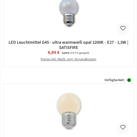
LED Leuchtmittel G45 - ultra warmweiß opal 2200K - E27 - 1,5W |
SATISFIRE
Verkaufspreis:
4,89 €
Regulärer Preis:
6,09 €
(19.7% gespart)
Preise inkl. MwSt. zzgl. Versandkosten
Verfügbarkeit: