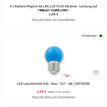
4 x Batterie Mignon AA LR6 1,5V PLUS Alkaline - Leistung auf
Dauer - CAMELION
Inhalt:
4 Stück
(0,39 € / 1 Stück)
Regulärer Preis:
1,56 €
Preise inkl. MwSt. zzgl. Versandkosten
Verfügbarkeit:
LED Leuchtmittel G45 - blau - E27 - 1W | SATISFIRE
Verkaufspreis:
3,99 €
Regulärer Preis:
4,99 €
(20.04% gespart)
Preise inkl. MwSt. zzgl. Versandkosten