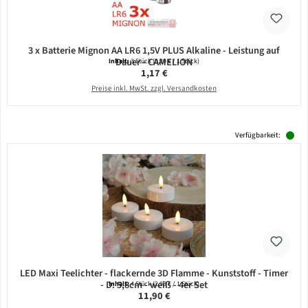
3 x Batterie Mignon AA LR6 1,5V PLUS Alkaline - Leistung auf
Dauer - CAMELION
Inhalt:
3 Stück
(0,39 € / 1 Stück)
Regulärer Preis:
1,17 €
Preise inkl. MwSt. zzgl. Versandkosten
Verfügbarkeit:
LED Maxi Teelichter - flackernde 3D Flamme - Kunststoff - Timer
- D: 5,8cm - weiß - 4er Set
Inhalt:
4 Stück
(2,98 € / 1 Stück)
Regulärer Preis:
11,90 €