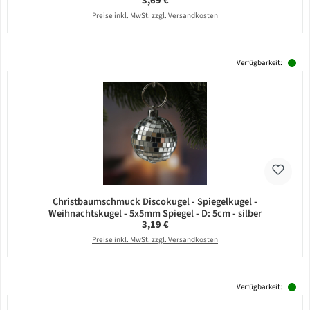
3,69 €
Preise inkl. MwSt. zzgl. Versandkosten
Verfügbarkeit:
Christbaumschmuck Discokugel - Spiegelkugel -
Weihnachtskugel - 5x5mm Spiegel - D: 5cm - silber
Regulärer Preis:
3,19 €
Preise inkl. MwSt. zzgl. Versandkosten
Verfügbarkeit: