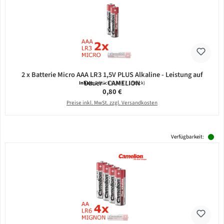
2 x Batterie Micro AAA LR3 1,5V PLUS Alkaline - Leistung auf
Dauer - CAMELION
Inhalt:
2 Stück
(0,40 € / 1 Stück)
Regulärer Preis:
0,80 €
Preise inkl. MwSt. zzgl. Versandkosten
Verfügbarkeit: