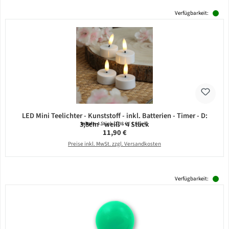
Verfügbarkeit:
LED Mini Teelichter - Kunststoff - inkl. Batterien - Timer - D:
3,8cm - weiß - 4 Stück
Inhalt:
4 Stück
(2,98 € / 1 Stück)
Regulärer Preis:
11,90 €
Preise inkl. MwSt. zzgl. Versandkosten
Verfügbarkeit: