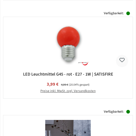
Verfügbarkeit:
LED Leuchtmittel G45 - rot - E27 - 1W | SATISFIRE
Verkaufspreis:
3,99 €
Regulärer Preis:
4,99 €
(20.04% gespart)
Preise inkl. MwSt. zzgl. Versandkosten
Verfügbarkeit: