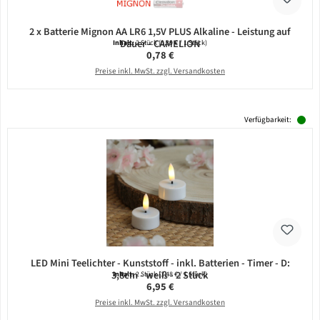
2 x Batterie Mignon AA LR6 1,5V PLUS Alkaline - Leistung auf
Dauer - CAMELION
Inhalt:
2 Stück
(0,39 € / 1 Stück)
Regulärer Preis:
0,78 €
Preise inkl. MwSt. zzgl. Versandkosten
Verfügbarkeit:
LED Mini Teelichter - Kunststoff - inkl. Batterien - Timer - D:
3,8cm - weiß - 2 Stück
Inhalt:
2 Stück
(3,48 € / 1 Stück)
Regulärer Preis:
6,95 €
Preise inkl. MwSt. zzgl. Versandkosten