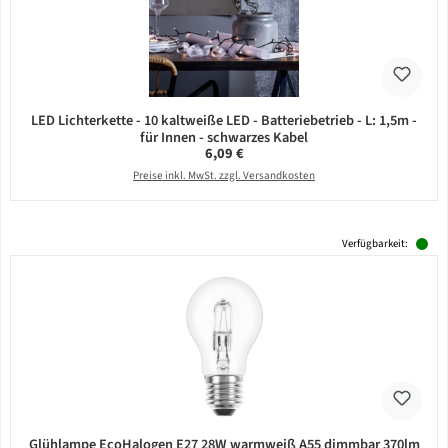
LED Lichterkette - 10 kaltweiße LED - Batteriebetrieb - L: 1,5m -
für Innen - schwarzes Kabel
Regulärer Preis:
6,09 €
Preise inkl. MwSt. zzgl. Versandkosten
Verfügbarkeit:
Glühlampe EcoHalogen E27 28W warmweiß A55 dimmbar 370lm