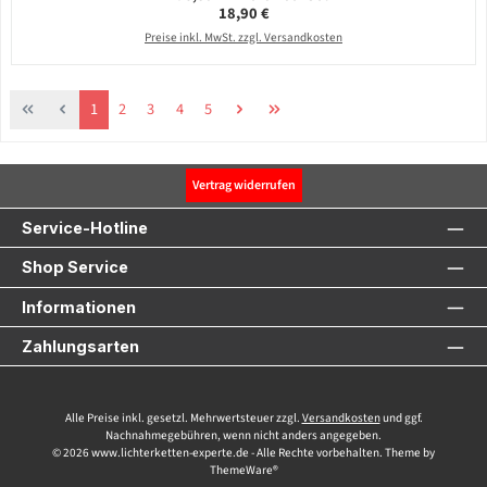
Regulärer Preis:
18,90 €
Preise inkl. MwSt. zzgl. Versandkosten
Seite
Seite
Seite
Seite
Seite
1
2
3
4
5
Vertrag widerrufen
Service-Hotline
Shop Service
Informationen
Zahlungsarten
Alle Preise inkl. gesetzl. Mehrwertsteuer zzgl.
Versandkosten
und ggf.
Nachnahmegebühren, wenn nicht anders angegeben.
© 2026 www.lichterketten-experte.de - Alle Rechte vorbehalten. Theme by
ThemeWare®