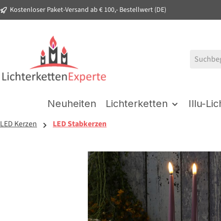
Kostenloser Paket-Versand ab € 100,- Bestellwert (DE)
springen
Zur Hauptnavigation springen
Neuheiten
Lichterketten
Illu-Li
LED Kerzen
LED Stabkerzen
Bildergalerie überspringen