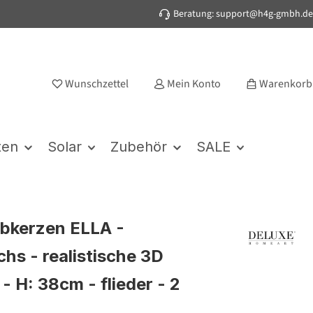
Beratung: support@h4g-gmbh.de
Wunschzettel
Mein Konto
Warenkorb
ten
Solar
Zubehör
SALE
bkerzen ELLA -
hs - realistische 3D
- H: 38cm - flieder - 2