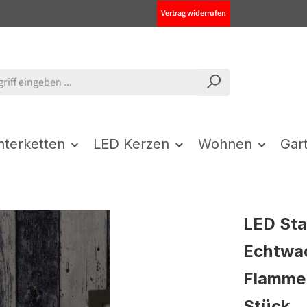
Vertrag widerrufen
chterketten
LED Kerzen
Wohnen
Gar
LED Sta
Echtwac
Flamme 
Stück