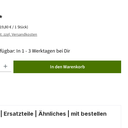
*
(19,80 € / 1 Stück)
St. zzgl. Versandkosten
fügbar: In 1 - 3 Werktagen bei Dir
ib den gewünschten Wert ein oder benutze die Schaltflächen um die Anzahl zu erhöhen od
In den Warenkorb
 Ersatzteile | Ähnliches | mit bestellen