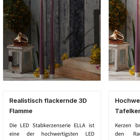
Realistisch flackernde 3D
Hochwer
Flamme
Tafelke
Die LED Stabkerzenserie ELLA ist
Kerzen br
eine der hochwertigsten LED
den Ra