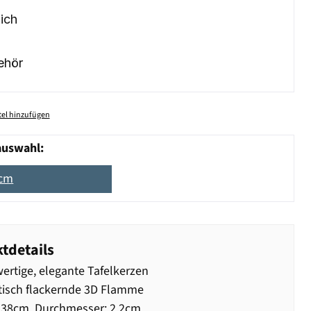
ich
ehör
el hinzufügen
auswahl:
8cm
tdetails
rtige, elegante Tafelkerzen
tisch flackernde 3D Flamme
 38cm, Durchmesser: 2,2cm