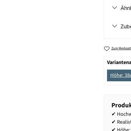
Ähnl
Zub
Zum Merkzett
Varianten
Höhe: 3
Produk
✔ Hochwe
✔ Realis
✔ Höhe: