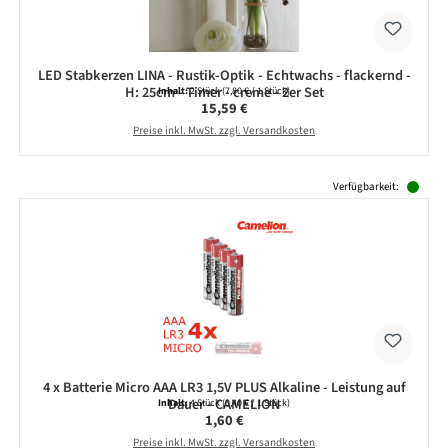
LED Stabkerzen LINA - Rustik-Optik - Echtwachs - flackernd -
H: 25cm - Timer - creme - 2er Set
Inhalt:
2 Stück
(7,80 € / 1 Stück)
Regulärer Preis:
15,59 €
Preise inkl. MwSt. zzgl. Versandkosten
Produktgalerie überspringen
Verfügbarkeit:
4 x Batterie Micro AAA LR3 1,5V PLUS Alkaline - Leistung auf
Dauer - CAMELION
Inhalt:
4 Stück
(0,40 € / 1 Stück)
Regulärer Preis:
1,60 €
Preise inkl. MwSt. zzgl. Versandkosten