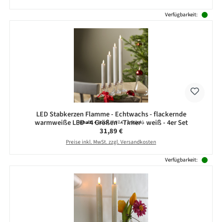
Verfügbarkeit:
LED Stabkerzen Flamme - Echtwachs - flackernde
warmweiße LED - 4 Größen - Timer - weiß - 4er Set
Inhalt:
4 Stück
(7,97 € / 1 Stück)
Regulärer Preis:
31,89 €
Preise inkl. MwSt. zzgl. Versandkosten
Verfügbarkeit: