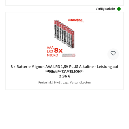
Verfügbarkeit:
8 x Batterie Mignon AAA LR3 1,5V PLUS Alkaline - Leistung auf
Dauer - CAMELION
Inhalt:
8 Stück
(0,37 € / 1 Stück)
Regulärer Preis:
2,96 €
Preise inkl. MwSt. zzgl. Versandkosten