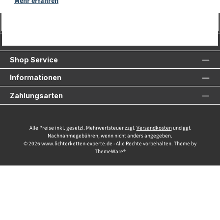
Mehr erfahren
Vertrag widerrufen
Service-Hotline
Shop Service
Informationen
Zahlungsarten
Alle Preise inkl. gesetzl. Mehrwertsteuer zzgl.
Versandkosten
und ggf.
Nachnahmegebühren, wenn nicht anders angegeben.
© 2026 www.lichterketten-experte.de - Alle Rechte vorbehalten. Theme by
ThemeWare®