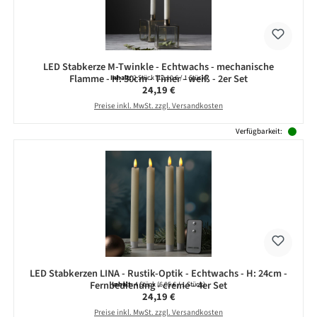
LED Stabkerze M-Twinkle - Echtwachs - mechanische
Flamme - H: 30cm - Timer - weiß - 2er Set
Inhalt:
2 Stück
(12,10 € / 1 Stück)
Regulärer Preis:
24,19 €
Preise inkl. MwSt. zzgl. Versandkosten
Verfügbarkeit:
LED Stabkerzen LINA - Rustik-Optik - Echtwachs - H: 24cm -
Fernbedienung - creme - 4er Set
Inhalt:
4 Stück
(6,05 € / 1 Stück)
Regulärer Preis:
24,19 €
Preise inkl. MwSt. zzgl. Versandkosten