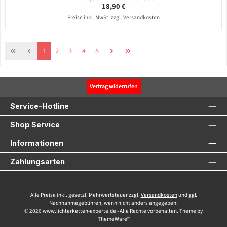
Regulärer Preis:
18,90 €
Preise inkl. MwSt. zzgl. Versandkosten
Seite
Seite
Seite
Seite
Seite
1
2
3
4
5
Vertrag widerrufen
Service-Hotline
Shop Service
Informationen
Zahlungsarten
Alle Preise inkl. gesetzl. Mehrwertsteuer zzgl.
Versandkosten
und ggf.
Nachnahmegebühren, wenn nicht anders angegeben.
© 2026 www.lichterketten-experte.de - Alle Rechte vorbehalten. Theme by
ThemeWare®