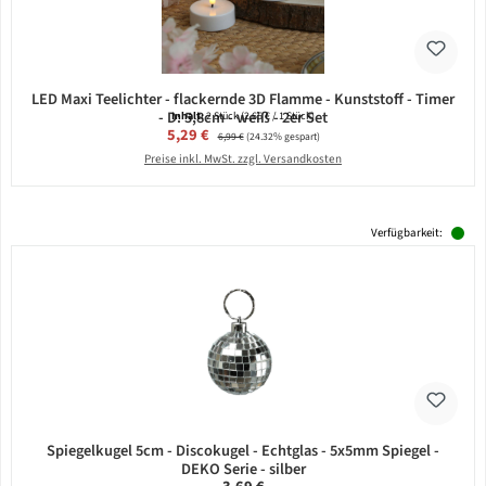
LED Maxi Teelichter - flackernde 3D Flamme - Kunststoff - Timer
- D: 5,8cm - weiß - 2er Set
Inhalt:
2 Stück
(2,65 € / 1 Stück)
Verkaufspreis:
5,29 €
Regulärer Preis:
6,99 €
(24.32% gespart)
Preise inkl. MwSt. zzgl. Versandkosten
Verfügbarkeit:
Spiegelkugel 5cm - Discokugel - Echtglas - 5x5mm Spiegel -
DEKO Serie - silber
Regulärer Preis: