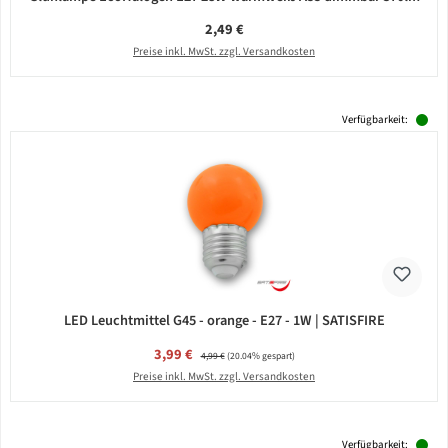
Regulärer Preis:
2,49 €
Preise inkl. MwSt. zzgl. Versandkosten
Verfügbarkeit:
LED Leuchtmittel G45 - orange - E27 - 1W | SATISFIRE
Verkaufspreis:
3,99 €
Regulärer Preis:
4,99 €
(20.04% gespart)
Preise inkl. MwSt. zzgl. Versandkosten
Verfügbarkeit: