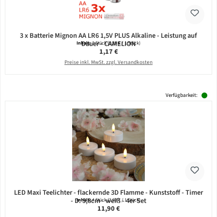
3 x Batterie Mignon AA LR6 1,5V PLUS Alkaline - Leistung auf
Dauer - CAMELION
Inhalt:
3 Stück
(0,39 € / 1 Stück)
Regulärer Preis:
1,17 €
Preise inkl. MwSt. zzgl. Versandkosten
Verfügbarkeit:
LED Maxi Teelichter - flackernde 3D Flamme - Kunststoff - Timer
- D: 5,8cm - weiß - 4er Set
Inhalt:
4 Stück
(2,98 € / 1 Stück)
Regulärer Preis:
11,90 €