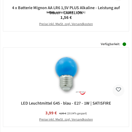
4 x Batterie Mignon AA LR6 1,5V PLUS Alkaline - Leistung auf
Dauer - CAMELION
Inhalt:
4 Stück
(0,39 € / 1 Stück)
Regulärer Preis:
1,56 €
Preise inkl. MwSt. zzgl. Versandkosten
Verfügbarkeit:
LED Leuchtmittel G45 - blau - E27 - 1W | SATISFIRE
Verkaufspreis:
3,99 €
Regulärer Preis:
4,99 €
(20.04% gespart)
Preise inkl. MwSt. zzgl. Versandkosten