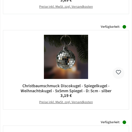
3,69 €
Preise inkl. MwSt. zzgl. Versandkosten
Verfügbarkeit:
Christbaumschmuck Discokugel - Spiegelkugel -
Weihnachtskugel - 5x5mm Spiegel - D: 5cm - silber
Regulärer Preis:
3,19 €
Preise inkl. MwSt. zzgl. Versandkosten
Verfügbarkeit: