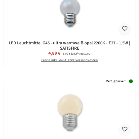
LED Leuchtmittel G45 - ultra warmweiß opal 2200K - E27 - 1,5W |
SATISFIRE
Verkaufspreis:
4,89 €
Regulärer Preis:
6,09 €
(19.7% gespart)
Preise inkl. MwSt. zzgl. Versandkosten
Verfügbarkeit: