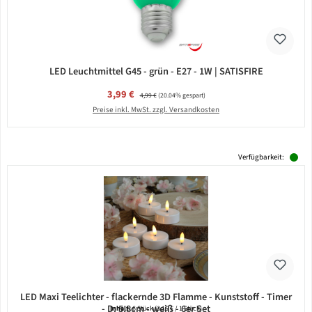
LED Leuchtmittel G45 - grün - E27 - 1W | SATISFIRE
Verkaufspreis:
3,99 €
Regulärer Preis:
4,99 €
(20.04% gespart)
Preise inkl. MwSt. zzgl. Versandkosten
Verfügbarkeit:
LED Maxi Teelichter - flackernde 3D Flamme - Kunststoff - Timer
- D: 5,8cm - weiß - 6er Set
Inhalt:
6 Stück
(3,15 € / 1 Stück)