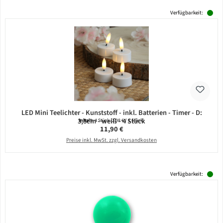
Verfügbarkeit:
LED Mini Teelichter - Kunststoff - inkl. Batterien - Timer - D:
3,8cm - weiß - 4 Stück
Inhalt:
4 Stück
(2,98 € / 1 Stück)
Regulärer Preis:
11,90 €
Preise inkl. MwSt. zzgl. Versandkosten
Verfügbarkeit: