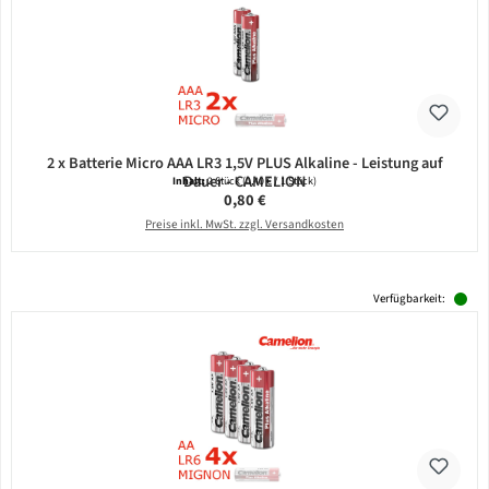
2 x Batterie Micro AAA LR3 1,5V PLUS Alkaline - Leistung auf
Dauer - CAMELION
Inhalt:
2 Stück
(0,40 € / 1 Stück)
Regulärer Preis:
0,80 €
Preise inkl. MwSt. zzgl. Versandkosten
Verfügbarkeit: