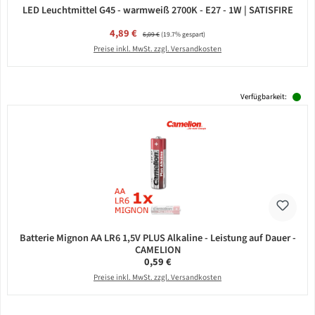
LED Leuchtmittel G45 - warmweiß 2700K - E27 - 1W | SATISFIRE
Verkaufspreis:
4,89 €
Regulärer Preis:
6,09 €
(19.7% gespart)
Preise inkl. MwSt. zzgl. Versandkosten
Verfügbarkeit:
Batterie Mignon AA LR6 1,5V PLUS Alkaline - Leistung auf Dauer -
CAMELION
Regulärer Preis:
0,59 €
Preise inkl. MwSt. zzgl. Versandkosten