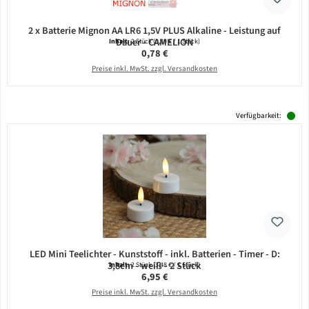
2 x Batterie Mignon AA LR6 1,5V PLUS Alkaline - Leistung auf
Dauer - CAMELION
Inhalt:
2 Stück
(0,39 € / 1 Stück)
Regulärer Preis:
0,78 €
Preise inkl. MwSt. zzgl. Versandkosten
Verfügbarkeit:
LED Mini Teelichter - Kunststoff - inkl. Batterien - Timer - D:
3,8cm - weiß - 2 Stück
Inhalt:
2 Stück
(3,48 € / 1 Stück)
Regulärer Preis:
6,95 €
Preise inkl. MwSt. zzgl. Versandkosten