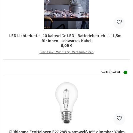
LED Lichterkette - 10 kaltweiße LED - Batteriebetrieb - L: 1,5m -
für Innen - schwarzes Kabel
Regulärer Preis:
6,09 €
Preise inkl. MwSt. zzgl. Versandkosten
Verfügbarkeit:
Glühlampe EcoHalogen E27 28W warmweiß A55 dimmbar 370lm