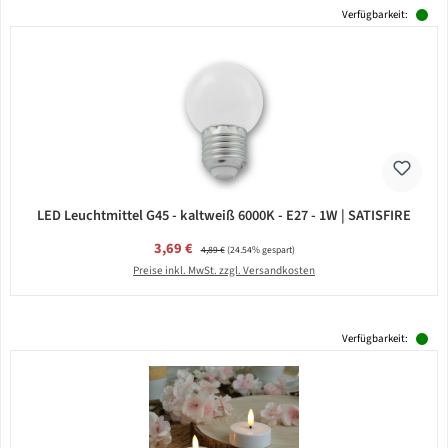
Verfügbarkeit:
LED Leuchtmittel G45 - kaltweiß 6000K - E27 - 1W | SATISFIRE
Verkaufspreis:
3,69 €
Regulärer Preis:
4,89 €
(24.54% gespart)
Preise inkl. MwSt. zzgl. Versandkosten
Verfügbarkeit: