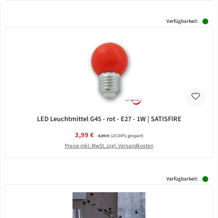
Verfügbarkeit:
LED Leuchtmittel G45 - rot - E27 - 1W | SATISFIRE
Verkaufspreis:
3,99 €
Regulärer Preis:
4,99 €
(20.04% gespart)
Preise inkl. MwSt. zzgl. Versandkosten
Verfügbarkeit: