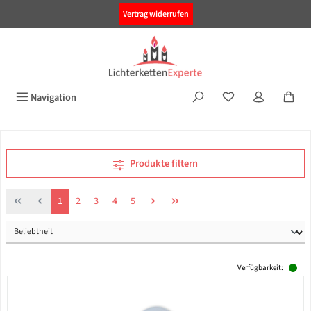
alt springen
Vertrag widerrufen
Navigation
Produkte filtern
Seite
Seite
Seite
Seite
Seite
1
2
3
4
5
Verfügbarkeit: