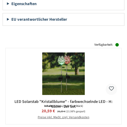
Eigenschaften
EU verantwortlicher Hersteller
Produktgalerie überspringen
Verfügbarkeit:
LED Solarstab "Kristallblume" - farbwechselnde LED - H:
65cm - 2er Set
Inhalt:
2 Stück
(10,30 € / 1 Stück)
Verkaufspreis:
20,59 €
Regulärer Preis:
26,39 €
(21.98% gespart)
Preise inkl. MwSt. zzgl. Versandkosten