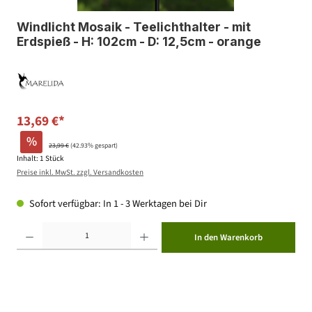
Windlicht Mosaik - Teelichthalter - mit
Erdspieß - H: 102cm - D: 12,5cm - orange
13,69 €*
%
23,99 €
(42.93% gespart)
Inhalt:
1 Stück
Preise inkl. MwSt. zzgl. Versandkosten
Sofort verfügbar: In 1 - 3 Werktagen bei Dir
Produkt Anzahl: Gib den gewünschten Wert ein oder benutze die Schaltflächen um die Anzahl zu erhöhen ode
In den Warenkorb