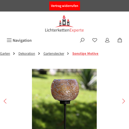
alt springen
Vertrag widerrufen
Navigation
Garten
Dekoration
Gartenstecker
Sonstige Motive
Bildergalerie überspringen