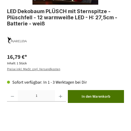
LED Dekobaum PLÜSCH mit Sternspitze -
Plüschfell - 12 warmweiße LED - H: 27,5cm -
Batterie - weiß
16,79 €*
Inhalt:
1 Stück
Preise inkl. MwSt. zzgl. Versandkosten
Sofort verfügbar: In 1 - 3 Werktagen bei Dir
Produkt Anzahl: Gib den gewünschten Wert ein oder benutze die Schaltflächen um die Anzahl zu erhöhen ode
In den Warenkorb