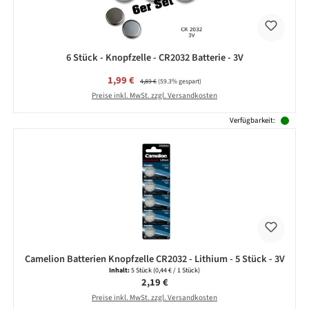
6 Stück - Knopfzelle - CR2032 Batterie - 3V
Verkaufspreis:
1,99 €
Regulärer Preis:
4,89 €
(59.3% gespart)
Preise inkl. MwSt. zzgl. Versandkosten
Verfügbarkeit:
Camelion Batterien Knopfzelle CR2032 - Lithium - 5 Stück - 3V
Inhalt:
5 Stück
(0,44 € / 1 Stück)
Regulärer Preis:
2,19 €
Preise inkl. MwSt. zzgl. Versandkosten