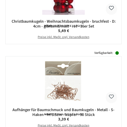
Christbaumkugeln - Weihnachtsbaumkugeln - bruchfest - D:
4cm - glänzend/matt - rot - 16er Set
Inhalt:
16 Stück
(0,34 € / 1 Stück)
Regulärer Preis:
5,49 €
Preise inkl. MwSt. zzgl. Versandkosten
Produktgalerie überspringen
Verfügbarkeit:
Aufhänger für Baumschmuck und Baumkugeln - Metall - S-
Haken - H: 3.5cm - kupfer - 50 Stück
Inhalt:
50 Stück
(0,07 € / 1 Stück)
Regulärer Preis:
3,39 €
Preise inkl. MwSt. zzgl. Versandkosten