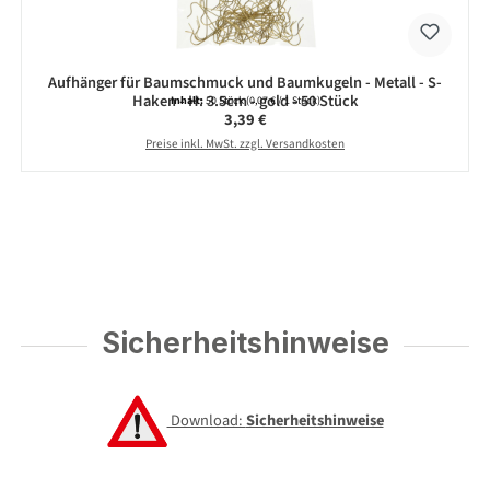
Aufhänger für Baumschmuck und Baumkugeln - Metall - S-
Haken - H: 3.5cm - gold - 50 Stück
Inhalt:
50 Stück
(0,07 € / 1 Stück)
Regulärer Preis:
3,39 €
Preise inkl. MwSt. zzgl. Versandkosten
Sicherheitshinweise
Download:
Sicherheitshinweise