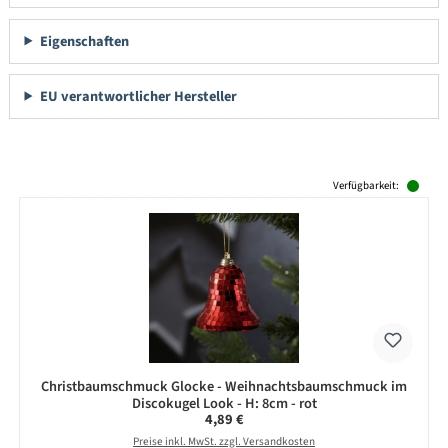
Eigenschaften
EU verantwortlicher Hersteller
Produktgalerie überspringen
Verfügbarkeit:
Christbaumschmuck Glocke - Weihnachtsbaumschmuck im
Discokugel Look - H: 8cm - rot
Regulärer Preis:
4,89 €
Preise inkl. MwSt. zzgl. Versandkosten