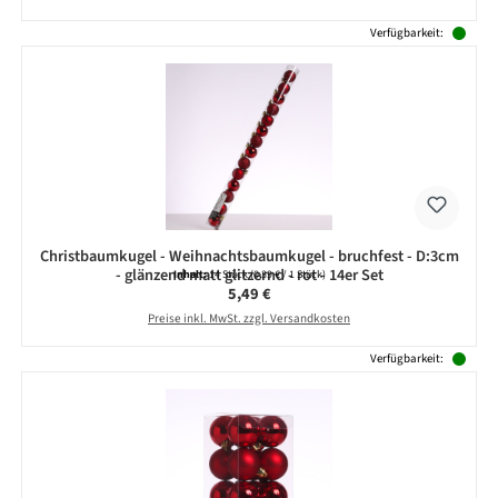
Verfügbarkeit:
Christbaumkugel - Weihnachtsbaumkugel - bruchfest - D:3cm
- glänzend matt glitzernd - rot - 14er Set
Inhalt:
14 Stück
(0,39 € / 1 Stück)
Regulärer Preis:
5,49 €
Preise inkl. MwSt. zzgl. Versandkosten
Verfügbarkeit: