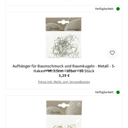
Verfügbarkeit:
Aufhänger für Baumschmuck und Baumkugeln - Metall - S-
Haken - H: 3.5cm - silber - 50 Stück
Inhalt:
50 Stück
(0,07 € / 1 Stück)
Regulärer Preis:
3,39 €
Preise inkl. MwSt. zzgl. Versandkosten
Verfügbarkeit: