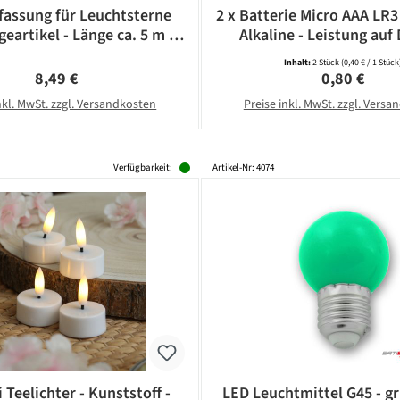
assung für Leuchtsterne
2 x Batterie Micro AAA LR3
eartikel - Länge ca. 5 m -
Alkaline - Leistung auf 
14 Fassung - weiß
CAMELION
Inhalt:
2 Stück
(0,40 € / 1 Stück
Regulärer Preis:
Regulärer Pr
8,49 €
0,80 €
nkl. MwSt. zzgl. Versandkosten
Preise inkl. MwSt. zzgl. Vers
Verfügbarkeit:
Artikel-Nr: 4074
 Teelichter - Kunststoff -
LED Leuchtmittel G45 - gr