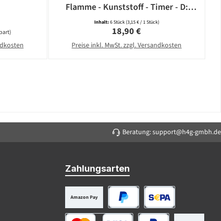
Flamme - Kunststoff - Timer - D:
5,8cm - weiß - 6er Set
Inhalt:
6 Stück
(3,15 € / 1 Stück)
Regulärer Preis:
18,90 €
part)
andkosten
Preise inkl. MwSt. zzgl. Versandkosten
Beratung: support@h4g-gmbh.de
Zahlungsarten
Amazon Pay
PayPal
SEPA Lastschrift