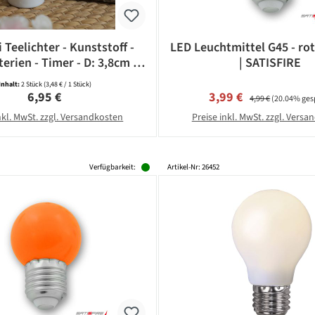
 Teelichter - Kunststoff -
LED Leuchtmittel G45 - rot
terien - Timer - D: 3,8cm -
| SATISFIRE
weiß - 2 Stück
Inhalt:
2 Stück
(3,48 € / 1 Stück)
Regulärer Preis:
Verkaufspreis:
Regulärer Preis:
6,95 €
3,99 €
4,99 €
(20.04% ges
nkl. MwSt. zzgl. Versandkosten
Preise inkl. MwSt. zzgl. Vers
Verfügbarkeit:
Artikel-Nr: 26452