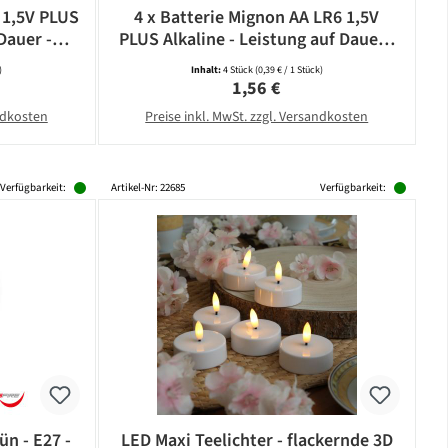
 1,5V PLUS
4 x Batterie Mignon AA LR6 1,5V
Dauer -
PLUS Alkaline - Leistung auf Dauer -
CAMELION
)
Inhalt:
4 Stück
(0,39 € / 1 Stück)
eis:
Regulärer Preis:
1,56 €
andkosten
Preise inkl. MwSt. zzgl. Versandkosten
Verfügbarkeit:
Artikel-Nr: 22685
Verfügbarkeit:
ün - E27 -
LED Maxi Teelichter - flackernde 3D