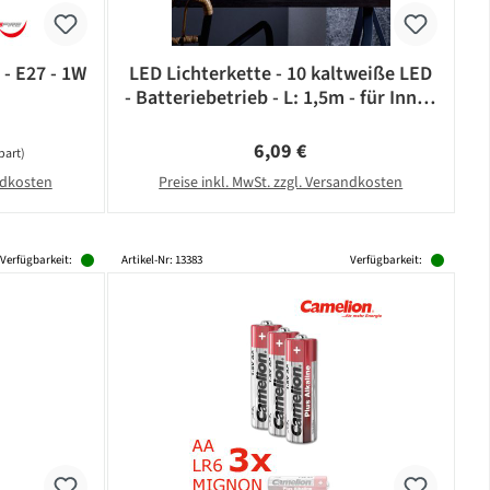
 - E27 - 1W
LED Lichterkette - 10 kaltweiße LED
- Batteriebetrieb - L: 1,5m - für Innen
- schwarzes Kabel
Regulärer Preis:
6,09 €
part)
andkosten
Preise inkl. MwSt. zzgl. Versandkosten
Verfügbarkeit:
Artikel-Nr: 13383
Verfügbarkeit: