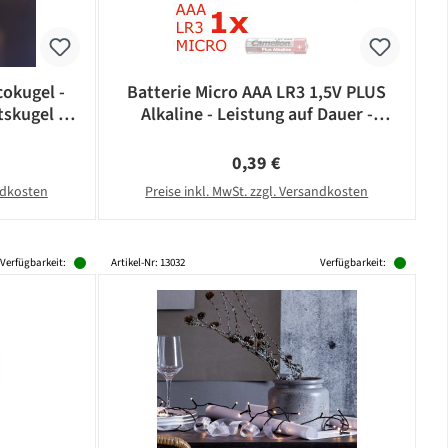
okugel -
Batterie Micro AAA LR3 1,5V PLUS
skugel -
Alkaline - Leistung auf Dauer -
- silber
CAMELION
eis:
Regulärer Preis:
0,39 €
andkosten
Preise inkl. MwSt. zzgl. Versandkosten
Verfügbarkeit:
Artikel-Nr: 13032
Verfügbarkeit: