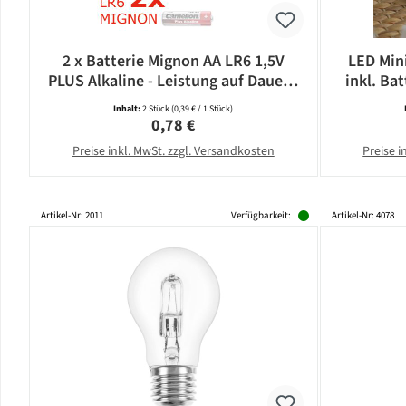
2 x Batterie Mignon AA LR6 1,5V
LED Mini
PLUS Alkaline - Leistung auf Dauer -
inkl. Bat
CAMELION
Inhalt:
2 Stück
(0,39 € / 1 Stück)
Regulärer Preis:
0,78 €
Preise inkl. MwSt. zzgl. Versandkosten
Preise i
Artikel-Nr: 2011
Verfügbarkeit:
Artikel-Nr: 4078