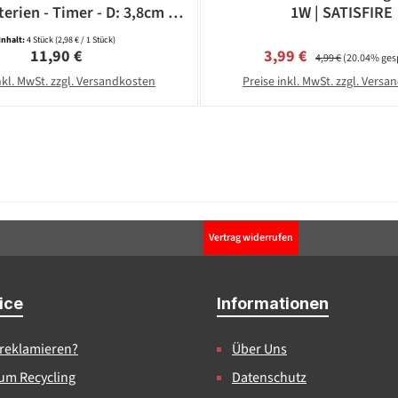
terien - Timer - D: 3,8cm -
1W | SATISFIRE
weiß - 4 Stück
Inhalt:
4 Stück
(2,98 € / 1 Stück)
Regulärer Preis:
Verkaufspreis:
Regulärer Preis:
11,90 €
3,99 €
4,99 €
(20.04% ges
nkl. MwSt. zzgl. Versandkosten
Preise inkl. MwSt. zzgl. Vers
Vertrag widerrufen
ice
Informationen
 reklamieren?
Über Uns
um Recycling
Datenschutz