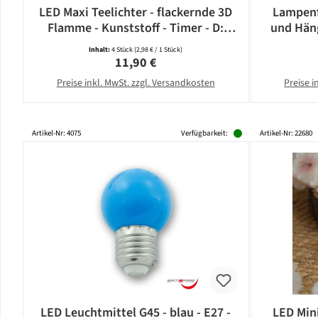
LED Maxi Teelichter - flackernde 3D
Lampenf
Flamme - Kunststoff - Timer - D:
und Häng
5,8cm - weiß - 4er Set
E
Inhalt:
4 Stück
(2,98 € / 1 Stück)
Regulärer Preis:
11,90 €
Preise inkl. MwSt. zzgl. Versandkosten
Preise i
Artikel-Nr: 4075
Verfügbarkeit:
Artikel-Nr: 22680
LED Leuchtmittel G45 - blau - E27 -
LED Mini