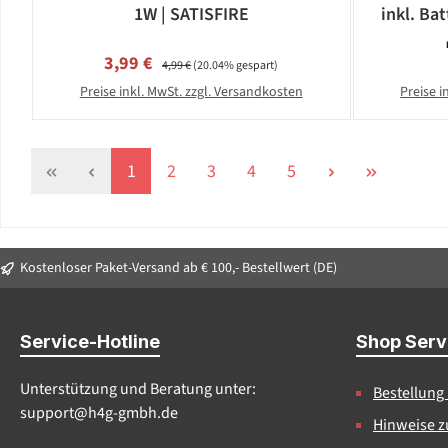
1W | SATISFIRE
inkl. Bat
Verkaufspreis:
Regulärer Preis:
3,99 €
4,99 €
(20.04% gespart)
Preise inkl. MwSt. zzgl. Versandkosten
Preise i
Seite
Seite
Seite
Seite
Seite
1
2
3
4
5
Kostenloser Paket-Versand ab € 100,- Bestellwert (DE)
Service-Hotline
Shop Serv
Unterstützung und Beratung unter:
Bestellung
support@h4g-gmbh.de
Hinweise z