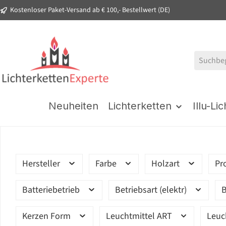
Kostenloser Paket-Versand ab € 100,- Bestellwert (DE)
springen
Zur Hauptnavigation springen
Neuheiten
Lichterketten
Illu-Li
Hersteller
Farbe
Holzart
Pr
Batteriebetrieb
Betriebsart (elektr)
B
Kerzen Form
Leuchtmittel ART
Leuc