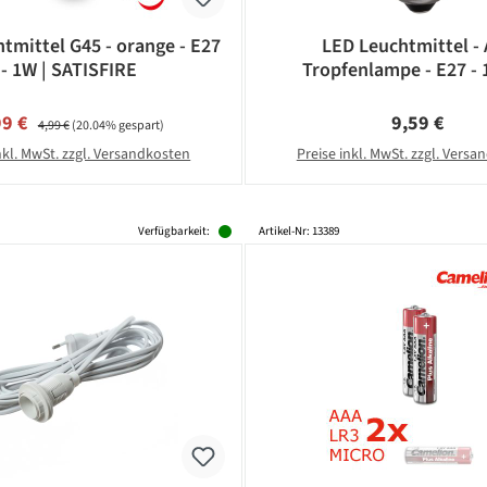
tmittel G45 - orange - E27
LED Leuchtmittel -
- 1W | SATISFIRE
Tropfenlampe - E27 - 
Warmweiß 2600K - 2
schlagfestes Polycar
kaufspreis:
Regulärer Preis:
Regulärer Pr
99 €
9,59 €
4,99 €
(20.04% gespart)
nkl. MwSt. zzgl. Versandkosten
Preise inkl. MwSt. zzgl. Vers
Verfügbarkeit:
Artikel-Nr: 13389