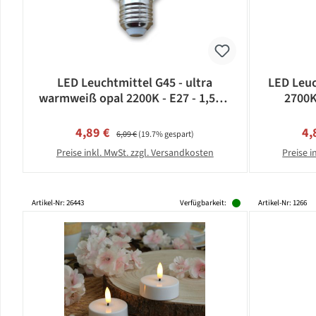
LED Leuchtmittel G45 - ultra
LED Leuc
warmweiß opal 2200K - E27 - 1,5W |
2700K
SATISFIRE
Verkaufspreis:
Regulärer Preis:
Ve
4,89 €
4,
6,09 €
(19.7% gespart)
Preise inkl. MwSt. zzgl. Versandkosten
Preise i
Artikel-Nr: 26443
Verfügbarkeit:
Artikel-Nr: 1266