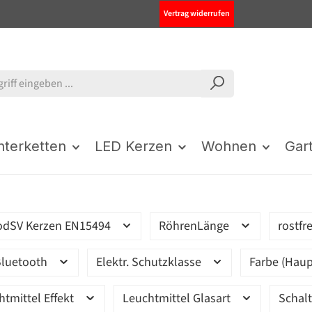
Vertrag widerrufen
chterketten
LED Kerzen
Wohnen
Gar
odSV Kerzen EN15494
RöhrenLänge
rostfr
luetooth
Elektr. Schutzklasse
Farbe (Haup
htmittel Effekt
Leuchtmittel Glasart
Schal