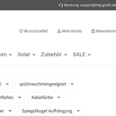
Beratung: support@h4g-gmbh.de
Wunschzettel
Mein Konto
Warenkorb
ten
Solar
Zubehör
SALE
ei
spülmaschinengeeignet
tfarbe)
Kabelfarbe
ter
Spiegelkugel Aufhängung