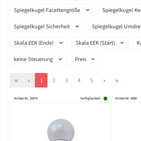
Spiegelkugel Facettengröße
Spiegelkugel K
Spiegelkugel Sicherheit
Spiegelkugel Umdr
Skala EEK (Ende)
Skala EEK (Start)
K
keine Steuerung
Preis
Seite
Seite
Seite
Seite
Seite
1
2
3
4
5
Artikel-Nr: 26479
Verfügbarkeit:
Artikel-Nr: 4080