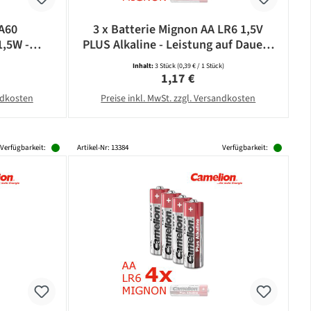
 A60
3 x Batterie Mignon AA LR6 1,5V
1,5W -
PLUS Alkaline - Leistung auf Dauer -
5lm -
CAMELION
Inhalt:
3 Stück
(0,39 € / 1 Stück)
bonat
eis:
Regulärer Preis:
1,17 €
andkosten
Preise inkl. MwSt. zzgl. Versandkosten
Verfügbarkeit:
Artikel-Nr: 13384
Verfügbarkeit: