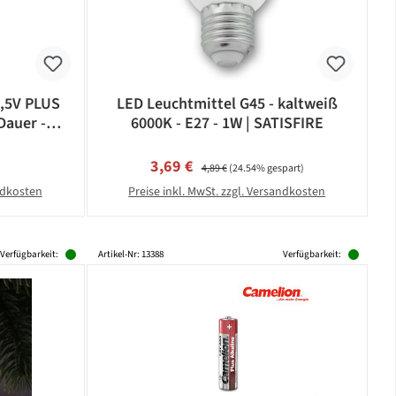
1,5V PLUS
LED Leuchtmittel G45 - kaltweiß
Dauer -
6000K - E27 - 1W | SATISFIRE
eis:
Verkaufspreis:
Regulärer Preis:
3,69 €
4,89 €
(24.54% gespart)
andkosten
Preise inkl. MwSt. zzgl. Versandkosten
Verfügbarkeit:
Artikel-Nr: 13388
Verfügbarkeit: