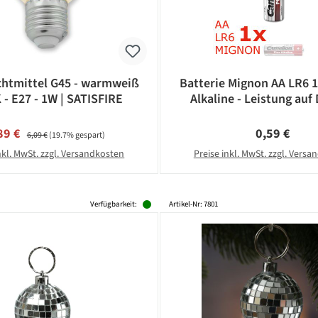
htmittel G45 - warmweiß
Batterie Mignon AA LR6 
 - E27 - 1W | SATISFIRE
Alkaline - Leistung auf 
CAMELION
rkaufspreis:
Regulärer Preis:
Regulärer Pr
89 €
0,59 €
6,09 €
(19.7% gespart)
nkl. MwSt. zzgl. Versandkosten
Preise inkl. MwSt. zzgl. Vers
Verfügbarkeit:
Artikel-Nr: 7801