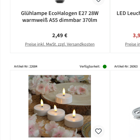
Glühlampe EcoHalogen E27 28W
LED Leuch
warmweiß A55 dimmbar 370lm
Regulärer Preis:
Ver
2,49 €
3,
Preise inkl. MwSt. zzgl. Versandkosten
Preise i
Artikel-Nr: 22684
Verfügbarkeit:
Artikel-Nr: 26063