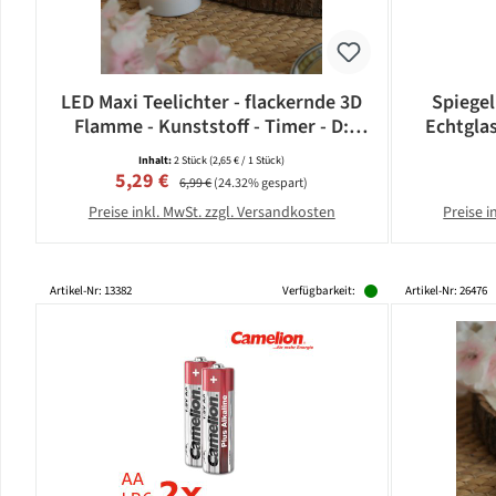
LED Maxi Teelichter - flackernde 3D
Spiegel
Flamme - Kunststoff - Timer - D:
Echtgla
5,8cm - weiß - 2er Set
Inhalt:
2 Stück
(2,65 € / 1 Stück)
Verkaufspreis:
Regulärer Preis:
5,29 €
6,99 €
(24.32% gespart)
Preise inkl. MwSt. zzgl. Versandkosten
Preise i
Artikel-Nr: 13382
Verfügbarkeit:
Artikel-Nr: 26476