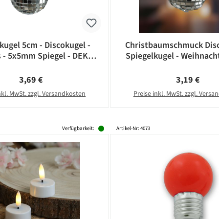
kugel 5cm - Discokugel -
Christbaumschmuck Disc
s - 5x5mm Spiegel - DEKO
Spiegelkugel - Weihnacht
Serie - silber
5x5mm Spiegel - D: 5cm 
Regulärer Preis:
Regulärer Pr
3,69 €
3,19 €
nkl. MwSt. zzgl. Versandkosten
Preise inkl. MwSt. zzgl. Vers
Verfügbarkeit:
Artikel-Nr: 4073