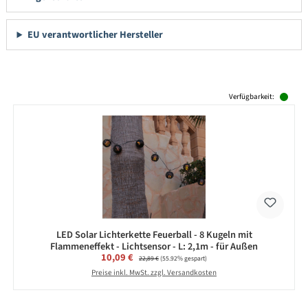
EU verantwortlicher Hersteller
Produktgalerie überspringen
Verfügbarkeit:
LED Solar Lichterkette Feuerball - 8 Kugeln mit
Flammeneffekt - Lichtsensor - L: 2,1m - für Außen
Verkaufspreis:
10,09 €
Regulärer Preis:
22,89 €
(55.92% gespart)
Preise inkl. MwSt. zzgl. Versandkosten