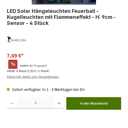
LED Solar Hängeleuchten Feuerball -
Kugelleuchten mit Flammeneffekt - H: 9cm -
Sensor - 4 Stück
7,69 €*
%
14,99 €
(48.7% gespart)
Inhalt:
4 Stück
(1,92 € / 1 Stück)
Preise inkl. MwSt. zzgl. Versandkosten
Sofort verfügbar: In 1 - 3 Werktagen bei Dir
Produkt Anzahl: Gib den gewünschten Wert ein oder benutze die Schaltflächen um die Anzahl zu erhöhen ode
In den Warenkorb