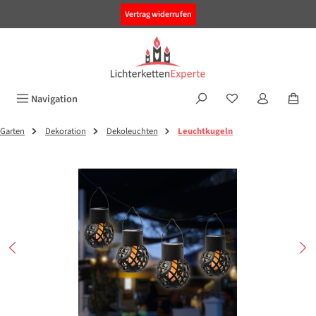
alt springen
Vertrag widerrufen
Navigation
Garten
Dekoration
Dekoleuchten
Leuchtkugeln
Bildergalerie überspringen