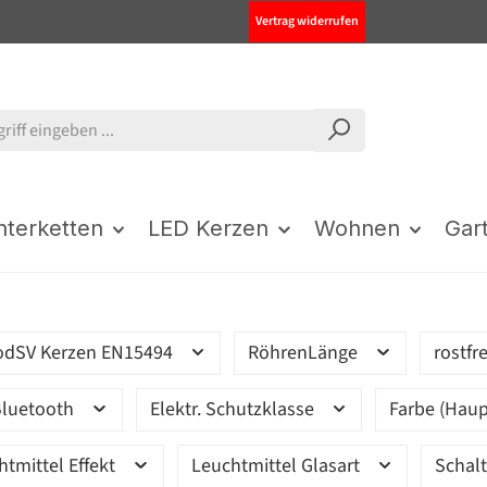
Vertrag widerrufen
chterketten
LED Kerzen
Wohnen
Gar
odSV Kerzen EN15494
RöhrenLänge
rostfr
luetooth
Elektr. Schutzklasse
Farbe (Haup
htmittel Effekt
Leuchtmittel Glasart
Schal