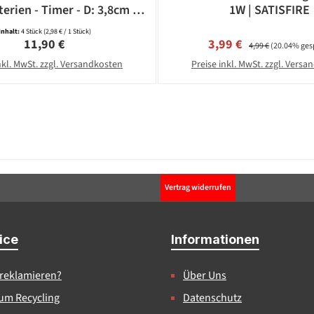
terien - Timer - D: 3,8cm -
1W | SATISFIRE
weiß - 4 Stück
Inhalt:
4 Stück
(2,98 € / 1 Stück)
Regulärer Preis:
Verkaufspreis:
Regulärer Preis:
11,90 €
3,99 €
4,99 €
(20.04% ges
nkl. MwSt. zzgl. Versandkosten
Preise inkl. MwSt. zzgl. Vers
Vertrag widerrufen
ice
Informationen
 reklamieren?
Über Uns
um Recycling
Datenschutz