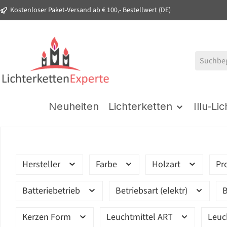
Kostenloser Paket-Versand ab € 100,- Bestellwert (DE)
springen
Zur Hauptnavigation springen
Neuheiten
Lichterketten
Illu-Li
Hersteller
Farbe
Holzart
Pr
Batteriebetrieb
Betriebsart (elektr)
B
Kerzen Form
Leuchtmittel ART
Leuc