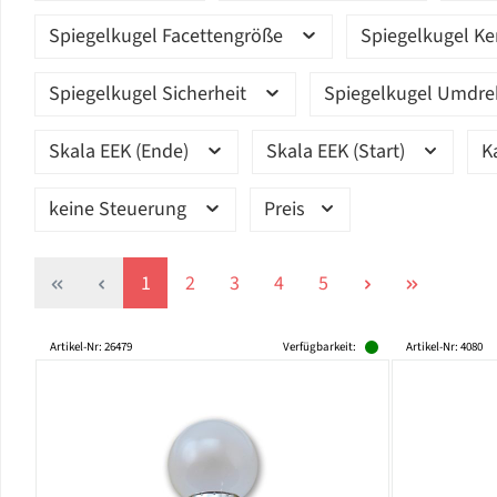
Spiegelkugel Facettengröße
Spiegelkugel K
Spiegelkugel Sicherheit
Spiegelkugel Umdr
Skala EEK (Ende)
Skala EEK (Start)
K
keine Steuerung
Preis
Seite
Seite
Seite
Seite
Seite
1
2
3
4
5
Artikel-Nr: 26479
Verfügbarkeit:
Artikel-Nr: 4080