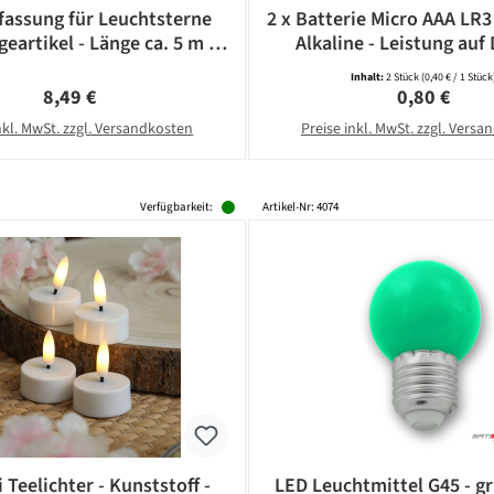
assung für Leuchtsterne
2 x Batterie Micro AAA LR3
eartikel - Länge ca. 5 m -
Alkaline - Leistung auf 
14 Fassung - weiß
CAMELION
Inhalt:
2 Stück
(0,40 € / 1 Stück
Regulärer Preis:
Regulärer Pr
8,49 €
0,80 €
nkl. MwSt. zzgl. Versandkosten
Preise inkl. MwSt. zzgl. Vers
Verfügbarkeit:
Artikel-Nr: 4074
 Teelichter - Kunststoff -
LED Leuchtmittel G45 - gr