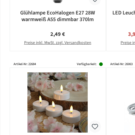
Glühlampe EcoHalogen E27 28W
LED Leuch
warmweiß A55 dimmbar 370lm
Regulärer Preis:
Ver
2,49 €
3,
Preise inkl. MwSt. zzgl. Versandkosten
Preise i
Artikel-Nr: 22684
Verfügbarkeit:
Artikel-Nr: 26063