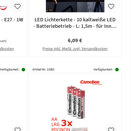
 - E27 - 1W
LED Lichterkette - 10 kaltweiße LED
- Batteriebetrieb - L: 1,5m - für Innen
- schwarzes Kabel
Regulärer Preis:
6,09 €
part)
andkosten
Preise inkl. MwSt. zzgl. Versandkosten
Verfügbarkeit:
Artikel-Nr: 13383
Verfügbarkeit: