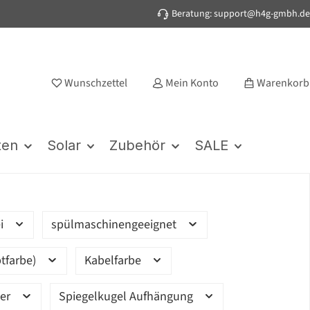
Beratung: support@h4g-gmbh.de
Wunschzettel
Mein Konto
Warenkorb
ten
Solar
Zubehör
SALE
ei
spülmaschinengeeignet
tfarbe)
Kabelfarbe
ter
Spiegelkugel Aufhängung