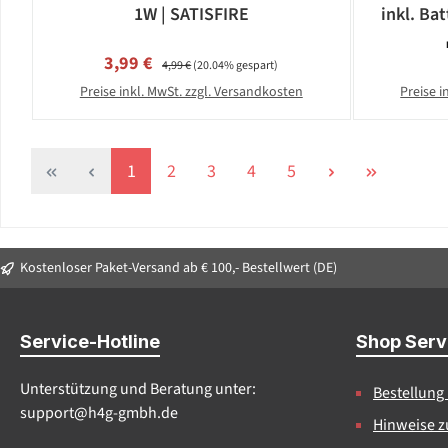
1W | SATISFIRE
inkl. Bat
Verkaufspreis:
Regulärer Preis:
3,99 €
4,99 €
(20.04% gespart)
Preise inkl. MwSt. zzgl. Versandkosten
Preise i
Seite
Seite
Seite
Seite
Seite
1
2
3
4
5
Kostenloser Paket-Versand ab € 100,- Bestellwert (DE)
Service-Hotline
Shop Serv
Unterstützung und Beratung unter:
Bestellung
support@h4g-gmbh.de
Hinweise z