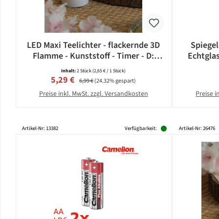
LED Maxi Teelichter - flackernde 3D
Spiegel
Flamme - Kunststoff - Timer - D:
Echtgla
5,8cm - weiß - 2er Set
Inhalt:
2 Stück
(2,65 € / 1 Stück)
Verkaufspreis:
Regulärer Preis:
5,29 €
6,99 €
(24.32% gespart)
Preise inkl. MwSt. zzgl. Versandkosten
Preise i
Artikel-Nr: 13382
Verfügbarkeit:
Artikel-Nr: 26476