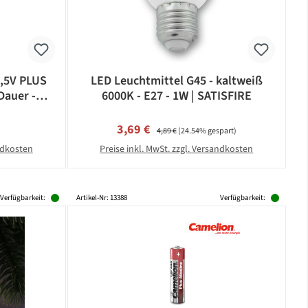
1,5V PLUS
LED Leuchtmittel G45 - kaltweiß
Dauer -
6000K - E27 - 1W | SATISFIRE
eis:
Verkaufspreis:
Regulärer Preis:
3,69 €
4,89 €
(24.54% gespart)
andkosten
Preise inkl. MwSt. zzgl. Versandkosten
Verfügbarkeit:
Artikel-Nr: 13388
Verfügbarkeit: