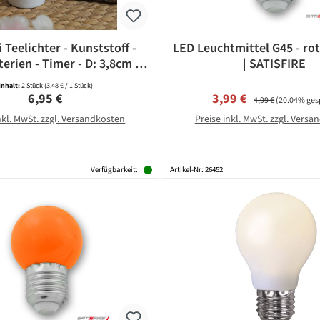
 Teelichter - Kunststoff -
LED Leuchtmittel G45 - rot
terien - Timer - D: 3,8cm -
| SATISFIRE
weiß - 2 Stück
Inhalt:
2 Stück
(3,48 € / 1 Stück)
Regulärer Preis:
Verkaufspreis:
Regulärer Preis:
6,95 €
3,99 €
4,99 €
(20.04% ges
nkl. MwSt. zzgl. Versandkosten
Preise inkl. MwSt. zzgl. Vers
Verfügbarkeit:
Artikel-Nr: 26452