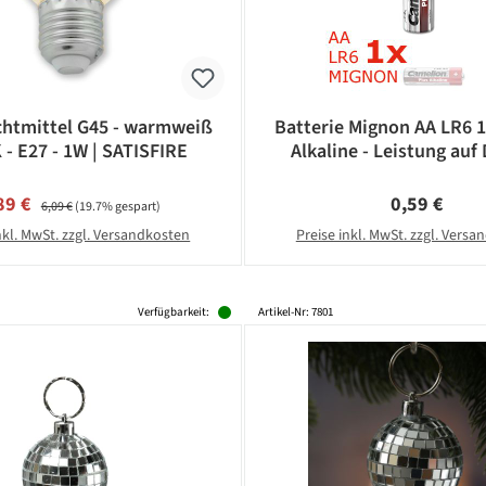
htmittel G45 - warmweiß
Batterie Mignon AA LR6 
 - E27 - 1W | SATISFIRE
Alkaline - Leistung auf 
CAMELION
rkaufspreis:
Regulärer Preis:
Regulärer Pr
89 €
0,59 €
6,09 €
(19.7% gespart)
nkl. MwSt. zzgl. Versandkosten
Preise inkl. MwSt. zzgl. Vers
Verfügbarkeit:
Artikel-Nr: 7801