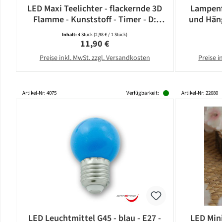
LED Maxi Teelichter - flackernde 3D
Lampenf
Flamme - Kunststoff - Timer - D:
und Häng
5,8cm - weiß - 4er Set
E
Inhalt:
4 Stück
(2,98 € / 1 Stück)
Regulärer Preis:
11,90 €
Preise inkl. MwSt. zzgl. Versandkosten
Preise i
Artikel-Nr: 4075
Verfügbarkeit:
Artikel-Nr: 22680
LED Leuchtmittel G45 - blau - E27 -
LED Mini