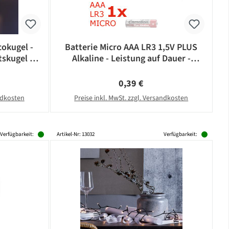
okugel -
Batterie Micro AAA LR3 1,5V PLUS
skugel -
Alkaline - Leistung auf Dauer -
- silber
CAMELION
eis:
Regulärer Preis:
0,39 €
andkosten
Preise inkl. MwSt. zzgl. Versandkosten
Verfügbarkeit:
Artikel-Nr: 13032
Verfügbarkeit: