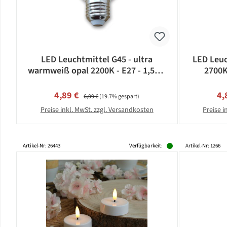
LED Leuchtmittel G45 - ultra
LED Leuc
warmweiß opal 2200K - E27 - 1,5W |
2700K
SATISFIRE
Verkaufspreis:
Regulärer Preis:
Ve
4,89 €
4,
6,09 €
(19.7% gespart)
Preise inkl. MwSt. zzgl. Versandkosten
Preise i
Artikel-Nr: 26443
Verfügbarkeit:
Artikel-Nr: 1266