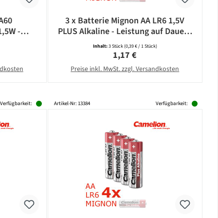
 A60
3 x Batterie Mignon AA LR6 1,5V
1,5W -
PLUS Alkaline - Leistung auf Dauer -
5lm -
CAMELION
Inhalt:
3 Stück
(0,39 € / 1 Stück)
bonat
eis:
Regulärer Preis:
1,17 €
andkosten
Preise inkl. MwSt. zzgl. Versandkosten
Verfügbarkeit:
Artikel-Nr: 13384
Verfügbarkeit: