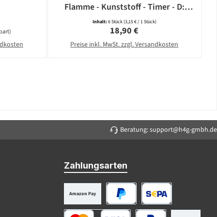
Flamme - Kunststoff - Timer - D:
5,8cm - weiß - 6er Set
Inhalt:
6 Stück
(3,15 € / 1 Stück)
Regulärer Preis:
18,90 €
part)
andkosten
Preise inkl. MwSt. zzgl. Versandkosten
Beratung: support@h4g-gmbh.de
Zahlungsarten
Amazon Pay
PayPal
SEPA Lastschrift