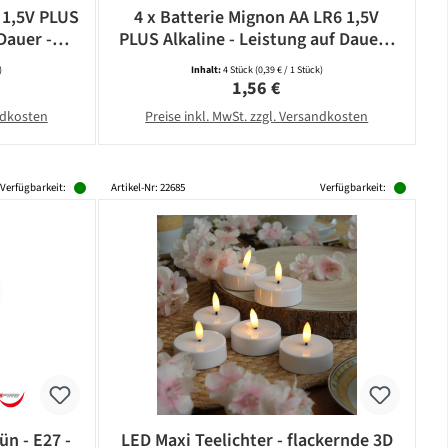
 1,5V PLUS
4 x Batterie Mignon AA LR6 1,5V
Dauer -
PLUS Alkaline - Leistung auf Dauer -
CAMELION
)
Inhalt:
4 Stück
(0,39 € / 1 Stück)
eis:
Regulärer Preis:
1,56 €
andkosten
Preise inkl. MwSt. zzgl. Versandkosten
Verfügbarkeit:
Artikel-Nr: 22685
Verfügbarkeit:
ün - E27 -
LED Maxi Teelichter - flackernde 3D