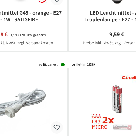
tmittel G45 - orange - E27
LED Leuchtmittel -
- 1W | SATISFIRE
Tropfenlampe - E27 - 
Warmweiß 2600K - 2
schlagfestes Polycar
kaufspreis:
Regulärer Preis:
Regulärer Pr
99 €
9,59 €
4,99 €
(20.04% gespart)
nkl. MwSt. zzgl. Versandkosten
Preise inkl. MwSt. zzgl. Vers
Verfügbarkeit:
Artikel-Nr: 13389