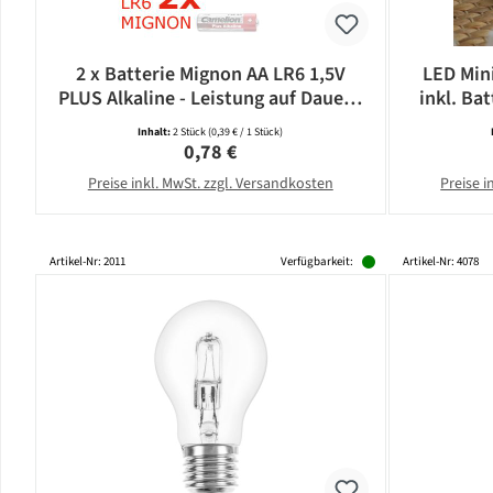
2 x Batterie Mignon AA LR6 1,5V
LED Mini
PLUS Alkaline - Leistung auf Dauer -
inkl. Bat
CAMELION
Inhalt:
2 Stück
(0,39 € / 1 Stück)
Regulärer Preis:
0,78 €
Preise inkl. MwSt. zzgl. Versandkosten
Preise i
Artikel-Nr: 2011
Verfügbarkeit:
Artikel-Nr: 4078