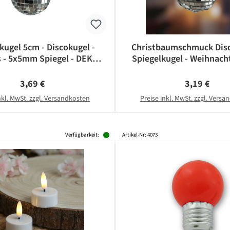
kugel 5cm - Discokugel -
Christbaumschmuck Disc
s - 5x5mm Spiegel - DEKO
Spiegelkugel - Weihnacht
Serie - silber
5x5mm Spiegel - D: 5cm 
Regulärer Preis:
Regulärer Pr
3,69 €
3,19 €
nkl. MwSt. zzgl. Versandkosten
Preise inkl. MwSt. zzgl. Vers
Verfügbarkeit:
Artikel-Nr: 4073