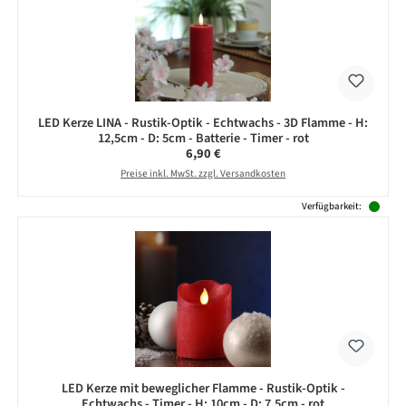
LED Kerze LINA - Rustik-Optik - Echtwachs - 3D Flamme - H:
12,5cm - D: 5cm - Batterie - Timer - rot
Regulärer Preis:
6,90 €
Preise inkl. MwSt. zzgl. Versandkosten
Verfügbarkeit:
LED Kerze mit beweglicher Flamme - Rustik-Optik -
Echtwachs - Timer - H: 10cm - D: 7,5cm - rot