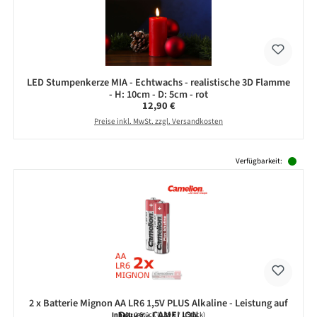
LED Stumpenkerze MIA - Echtwachs - realistische 3D Flamme
- H: 10cm - D: 5cm - rot
Regulärer Preis:
12,90 €
Preise inkl. MwSt. zzgl. Versandkosten
Produktgalerie überspringen
Verfügbarkeit:
2 x Batterie Mignon AA LR6 1,5V PLUS Alkaline - Leistung auf
Dauer - CAMELION
Inhalt:
2 Stück
(0,39 € / 1 Stück)