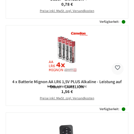
Regulärer Preis:
0,78 €
Preise inkl. MwSt. zzgl. Versandkosten
Verfügbarkeit:
4 x Batterie Mignon AA LR6 1,5V PLUS Alkaline - Leistung auf
Dauer - CAMELION
Inhalt:
4 Stück
(0,39 € / 1 Stück)
Regulärer Preis:
1,56 €
Preise inkl. MwSt. zzgl. Versandkosten
Verfügbarkeit: