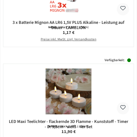
3 x Batterie Mignon AA LR6 1,5V PLUS Alkaline - Leistung auf
Dauer - CAMELION
Inhalt:
3 Stück
(0,39 € / 1 Stück)
Regulärer Preis:
1,17 €
Preise inkl. MwSt. zzgl. Versandkosten
Verfügbarkeit:
LED Maxi Teelichter - flackernde 3D Flamme - Kunststoff - Timer
- D: 5,8cm - weiß - 4er Set
Inhalt:
4 Stück
(2,98 € / 1 Stück)
Regulärer Preis:
11,90 €