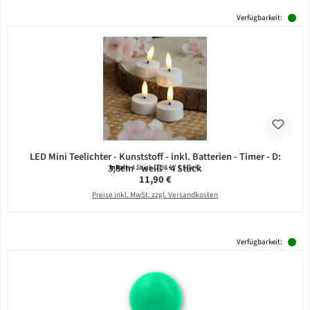
Verfügbarkeit:
LED Mini Teelichter - Kunststoff - inkl. Batterien - Timer - D:
3,8cm - weiß - 4 Stück
Inhalt:
4 Stück
(2,98 € / 1 Stück)
Regulärer Preis:
11,90 €
Preise inkl. MwSt. zzgl. Versandkosten
Verfügbarkeit: