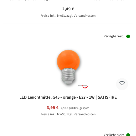
Regulärer Preis:
2,49 €
Preise inkl. MwSt. zzgl. Versandkosten
Verfügbarkeit:
LED Leuchtmittel G45 - orange - E27 - 1W | SATISFIRE
Verkaufspreis:
3,99 €
Regulärer Preis:
4,99 €
(20.04% gespart)
Preise inkl. MwSt. zzgl. Versandkosten
Verfügbarkeit: