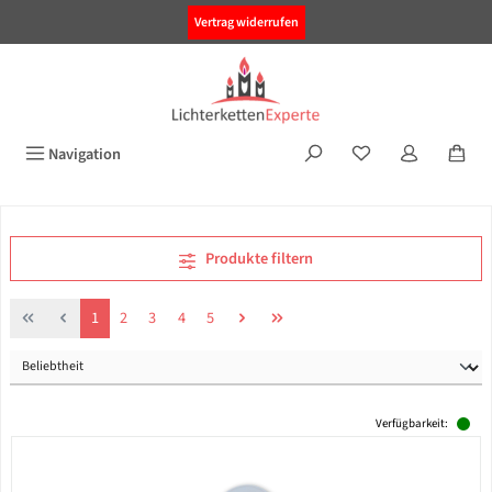
alt springen
Vertrag widerrufen
Navigation
Produkte filtern
Seite
Seite
Seite
Seite
Seite
1
2
3
4
5
Verfügbarkeit: