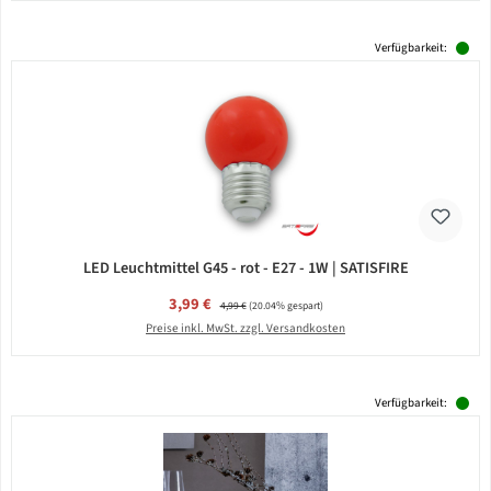
Verfügbarkeit:
LED Leuchtmittel G45 - rot - E27 - 1W | SATISFIRE
Verkaufspreis:
3,99 €
Regulärer Preis:
4,99 €
(20.04% gespart)
Preise inkl. MwSt. zzgl. Versandkosten
Verfügbarkeit: