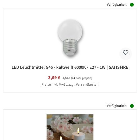
Verfügbarkeit:
LED Leuchtmittel G45 - kaltweiß 6000K - E27 - 1W | SATISFIRE
Verkaufspreis:
3,69 €
Regulärer Preis:
4,89 €
(24.54% gespart)
Preise inkl. MwSt. zzgl. Versandkosten
Verfügbarkeit: