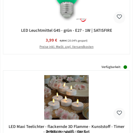
LED Leuchtmittel G45 - grün - E27 - 1W | SATISFIRE
Verkaufspreis:
3,99 €
Regulärer Preis:
4,99 €
(20.04% gespart)
Preise inkl. MwSt. zzgl. Versandkosten
Verfügbarkeit:
LED Maxi Teelichter - flackernde 3D Flamme - Kunststoff - Timer
- D: 5,8cm - weiß - 6er Set
Inhalt:
6 Stück
(3,15 € / 1 Stück)