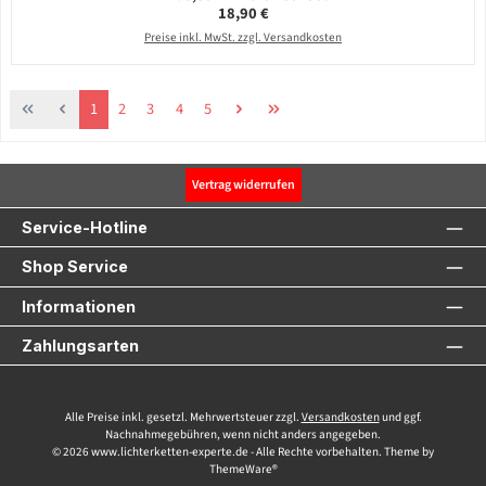
Regulärer Preis:
18,90 €
Preise inkl. MwSt. zzgl. Versandkosten
Seite
Seite
Seite
Seite
Seite
1
2
3
4
5
Vertrag widerrufen
Service-Hotline
Shop Service
Informationen
Zahlungsarten
Alle Preise inkl. gesetzl. Mehrwertsteuer zzgl.
Versandkosten
und ggf.
Nachnahmegebühren, wenn nicht anders angegeben.
© 2026 www.lichterketten-experte.de - Alle Rechte vorbehalten. Theme by
ThemeWare®