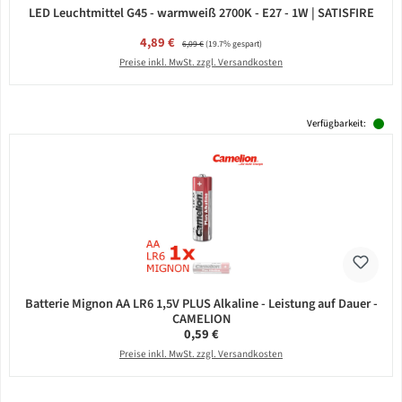
LED Leuchtmittel G45 - warmweiß 2700K - E27 - 1W | SATISFIRE
Verkaufspreis:
4,89 €
Regulärer Preis:
6,09 €
(19.7% gespart)
Preise inkl. MwSt. zzgl. Versandkosten
Verfügbarkeit:
Batterie Mignon AA LR6 1,5V PLUS Alkaline - Leistung auf Dauer -
CAMELION
Regulärer Preis:
0,59 €
Preise inkl. MwSt. zzgl. Versandkosten