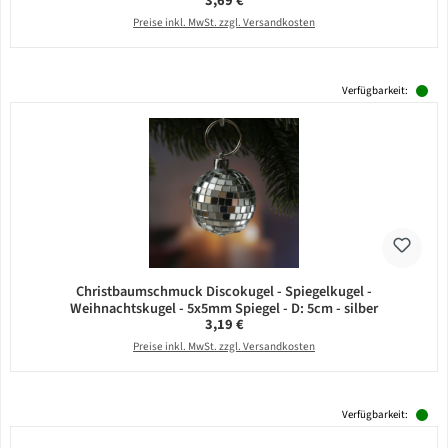
3,69 €
Preise inkl. MwSt. zzgl. Versandkosten
Verfügbarkeit:
Christbaumschmuck Discokugel - Spiegelkugel -
Weihnachtskugel - 5x5mm Spiegel - D: 5cm - silber
Regulärer Preis:
3,19 €
Preise inkl. MwSt. zzgl. Versandkosten
Verfügbarkeit: