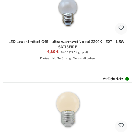
LED Leuchtmittel G45 - ultra warmweiß opal 2200K - E27 - 1,5W |
SATISFIRE
Verkaufspreis:
4,89 €
Regulärer Preis:
6,09 €
(19.7% gespart)
Preise inkl. MwSt. zzgl. Versandkosten
Verfügbarkeit: