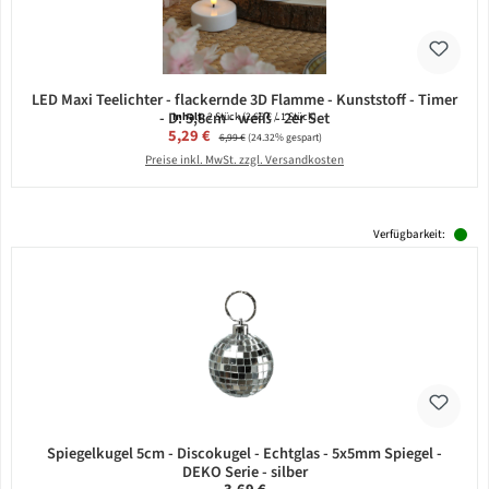
LED Maxi Teelichter - flackernde 3D Flamme - Kunststoff - Timer
- D: 5,8cm - weiß - 2er Set
Inhalt:
2 Stück
(2,65 € / 1 Stück)
Verkaufspreis:
5,29 €
Regulärer Preis:
6,99 €
(24.32% gespart)
Preise inkl. MwSt. zzgl. Versandkosten
Verfügbarkeit:
Spiegelkugel 5cm - Discokugel - Echtglas - 5x5mm Spiegel -
DEKO Serie - silber
Regulärer Preis: