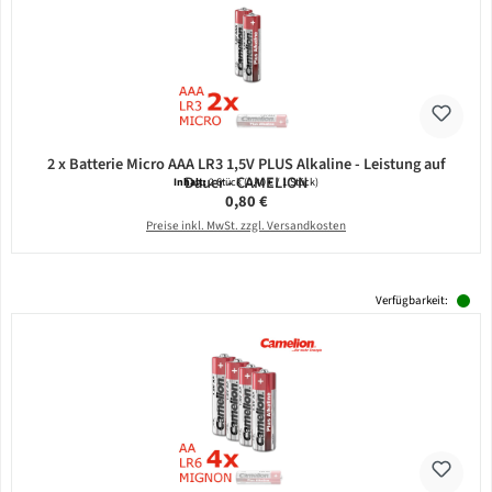
2 x Batterie Micro AAA LR3 1,5V PLUS Alkaline - Leistung auf
Dauer - CAMELION
Inhalt:
2 Stück
(0,40 € / 1 Stück)
Regulärer Preis:
0,80 €
Preise inkl. MwSt. zzgl. Versandkosten
Verfügbarkeit: