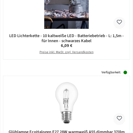
LED Lichterkette - 10 kaltweiße LED - Batteriebetrieb - L: 1,5m -
für Innen - schwarzes Kabel
Regulärer Preis:
6,09 €
Preise inkl. MwSt. zzgl. Versandkosten
Verfügbarkeit:
Glühlampe EcoHalogen E27 28W warmweiß A55 dimmbar 370lm