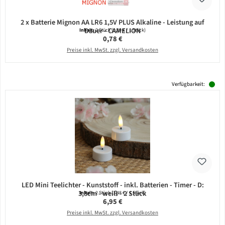
2 x Batterie Mignon AA LR6 1,5V PLUS Alkaline - Leistung auf
Dauer - CAMELION
Inhalt:
2 Stück
(0,39 € / 1 Stück)
Regulärer Preis:
0,78 €
Preise inkl. MwSt. zzgl. Versandkosten
Verfügbarkeit:
LED Mini Teelichter - Kunststoff - inkl. Batterien - Timer - D:
3,8cm - weiß - 2 Stück
Inhalt:
2 Stück
(3,48 € / 1 Stück)
Regulärer Preis:
6,95 €
Preise inkl. MwSt. zzgl. Versandkosten