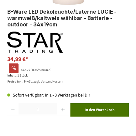
B-Ware LED Dekoleuchte/Laterne LUCIE -
warmweiß/kaltweis wählbar - Batterie -
outdoor - 34x19cm
34,99 €*
%
67,41 €
(48.09% gespart)
Inhalt:
1 Stück
Preise inkl. MwSt. zzgl. Versandkosten
Sofort verfügbar: In 1 - 3 Werktagen bei Dir
Produkt Anzahl: Gib den gewünschten Wert ein oder benutze die Schaltflächen um die Anzahl zu erhöhen ode
In den Warenkorb