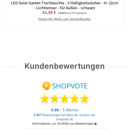
LED Solar Garten Tischleuchte - 3 Helligkeitsstufen - H: 22cm
- Lichtsensor - für Außen - schwarz
Verkaufspreis:
52,39 €
Regulärer Preis:
71,49 €
(26.72% gespart)
Preise inkl. MwSt. zzgl. Versandkosten
Kundenbewertungen