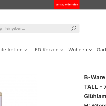
Vertrag widerrufen
chterketten
LED Kerzen
Wohnen
Gar
B-Ware 
TALL - 
Glühlam
H: 63cm