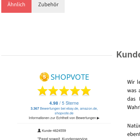
Ähnlich
Zubehör
Kunde
Wir 
was 
das 
Wahrh
Natü
eben