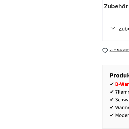
Zubehör |
Zub
Zum Merkzett
Produk
✔
B-War
✔ 7flamm
✔ Schwa
✔ Warmw
✔ Moder