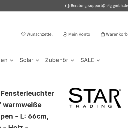
Beratung: support@h4g-gmbh.de
Wunschzettel
Mein Konto
Warenkorb
ten
Solar
Zubehör
SALE
Fensterleuchter
7 warmweiße
pen - L: 66cm,
 - Holz -