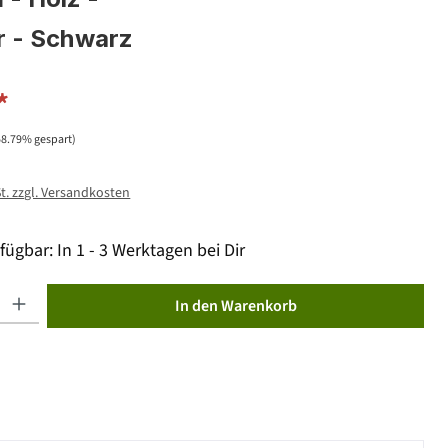
r - Schwarz
*
58.79% gespart)
St. zzgl. Versandkosten
fügbar: In 1 - 3 Werktagen bei Dir
ib den gewünschten Wert ein oder benutze die Schaltflächen um die Anzahl zu erhöhen od
In den Warenkorb