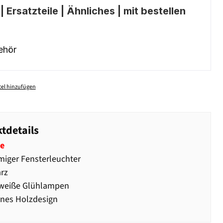
 Ersatzteile | Ähnliches | mit bestellen
ehör
el hinzufügen
tdetails
e
iger Fensterleuchter
rz
eiße Glühlampen
nes Holzdesign