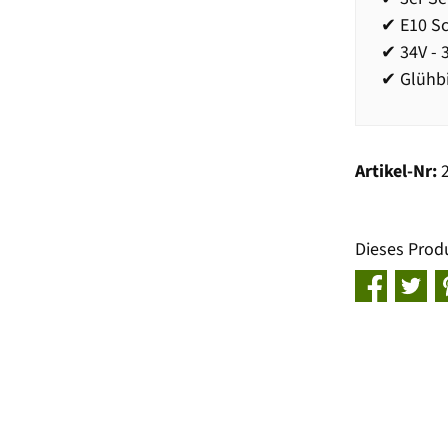
✔ E10 S
✔ 34V - 
✔ Glühb
Artikel-Nr:
Dieses Prod