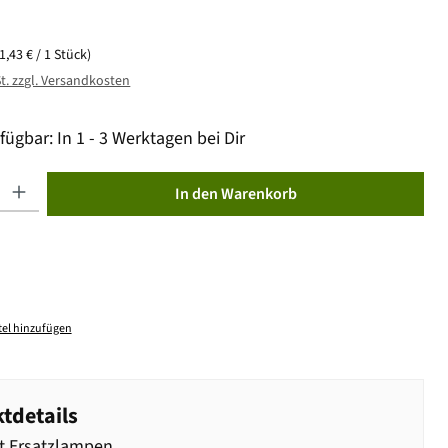
(1,43 € / 1 Stück)
St. zzgl. Versandkosten
fügbar: In 1 - 3 Werktagen bei Dir
ib den gewünschten Wert ein oder benutze die Schaltflächen um die Anzahl zu erhöhen od
In den Warenkorb
el hinzufügen
tdetails
t Ersatzlampen