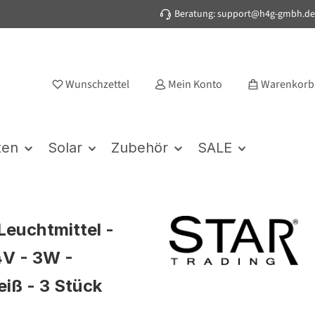
Beratung: support@h4g-gmbh.de
Wunschzettel
Mein Konto
Warenkorb
ten
Solar
Zubehör
SALE
Leuchtmittel -
4V - 3W -
ß - 3 Stück