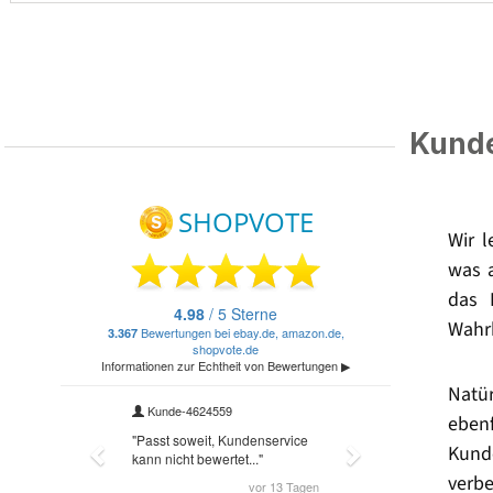
Kunde
Wir 
was 
das 
Wahrh
Natü
eben
Kund
verbe