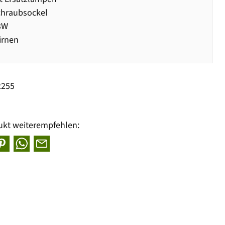
chraubsockel
3W
irnen
2255
ukt weiterempfehlen: