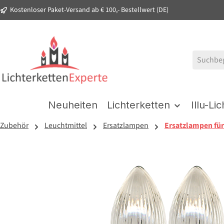
Kostenloser Paket-Versand ab € 100,- Bestellwert (DE)
springen
Zur Hauptnavigation springen
Neuheiten
Lichterketten
Illu-Li
Zubehör
Leuchtmittel
Ersatzlampen
Ersatzlampen für
Bildergalerie überspringen