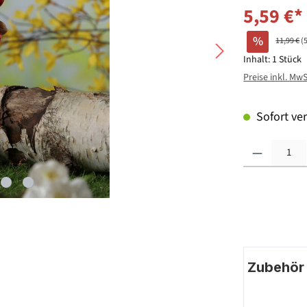
5,59 €*
%
11,99 €
(
Inhalt:
1 Stück
Preise inkl. Mw
Sofort ver
Produkt Anzahl: G
Zubehör |