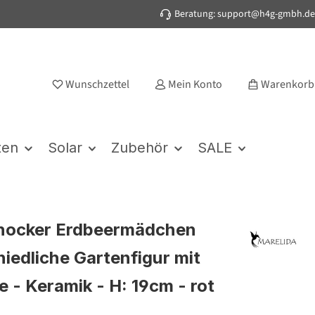
Beratung: support@h4g-gmbh.de
Wunschzettel
Mein Konto
Warenkorb
ten
Solar
Zubehör
SALE
hocker Erdbeermädchen
niedliche Gartenfigur mit
e - Keramik - H: 19cm - rot