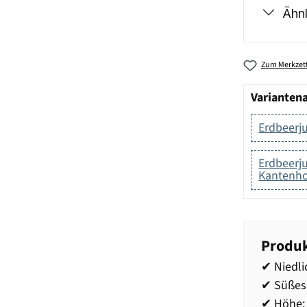
Ähnl
Zum Merkzett
Varianten
Erdbeerju
Erdbeerju
Kantenho
Produk
✔ Niedli
✔ Süßes
✔ Höhe: