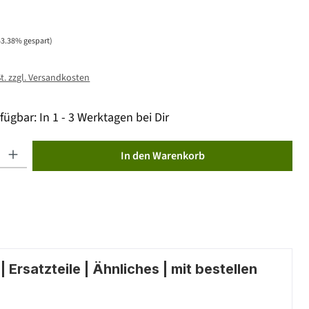
53.38% gespart)
St. zzgl. Versandkosten
fügbar: In 1 - 3 Werktagen bei Dir
ib den gewünschten Wert ein oder benutze die Schaltflächen um die Anzahl zu erhöhen od
In den Warenkorb
 Ersatzteile | Ähnliches | mit bestellen