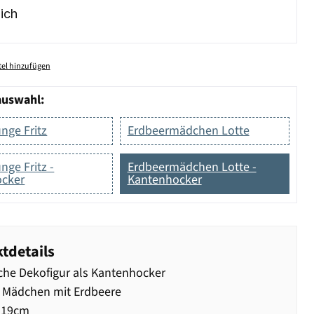
ich
el hinzufügen
auswahl:
nge Fritz
Erdbeermädchen Lotte
nge Fritz -
Erdbeermädchen Lotte -
cker
Kantenhocker
tdetails
che Dekofigur als Kantenhocker
 Mädchen mit Erdbeere
 19cm