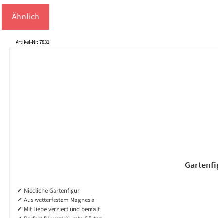
Ähnlich
Produktgalerie überspringen
Artikel-Nr: 7831
Gartenfig
✔ Niedliche Gartenfigur
✔ Aus wetterfestem Magnesia
✔ Mit Liebe verziert und bemalt