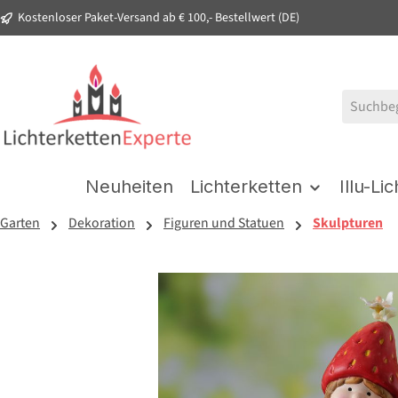
Kostenloser Paket-Versand ab € 100,- Bestellwert (DE)
springen
Zur Hauptnavigation springen
Neuheiten
Lichterketten
Illu-Li
Garten
Dekoration
Figuren und Statuen
Skulpturen
Bildergalerie überspringen