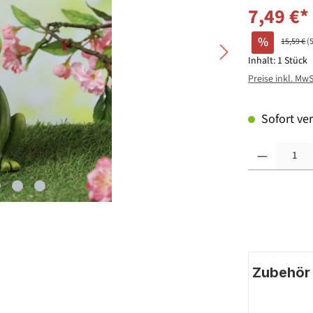
7,49 €*
%
15,59 €
(
Inhalt:
1 Stück
Preise inkl. Mw
Sofort ver
Produkt Anzahl: G
Zubehör |