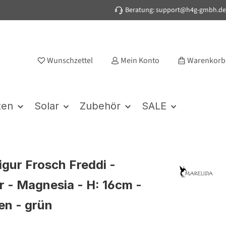
Beratung: support@h4g-gmbh.de
Wunschzettel
Mein Konto
Warenkorb
ten
Solar
Zubehör
SALE
igur Frosch Freddi -
ur - Magnesia - H: 16cm -
en - grün