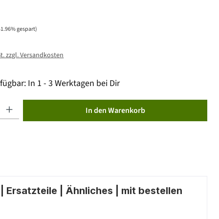
51.96% gespart)
St. zzgl. Versandkosten
fügbar: In 1 - 3 Werktagen bei Dir
ib den gewünschten Wert ein oder benutze die Schaltflächen um die Anzahl zu erhöhen od
In den Warenkorb
 Ersatzteile | Ähnliches | mit bestellen