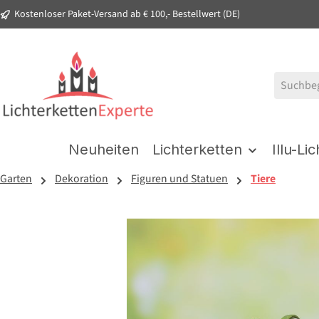
Kostenloser Paket-Versand ab € 100,- Bestellwert (DE)
springen
Zur Hauptnavigation springen
Neuheiten
Lichterketten
Illu-Li
Garten
Dekoration
Figuren und Statuen
Tiere
Bildergalerie überspringen