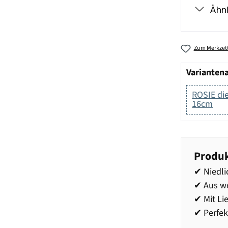
Ähnl
Zum Merkzett
Varianten
ROSIE di
16cm
Produk
✔ Niedli
✔ Aus w
✔ Mit Li
✔ Perfek