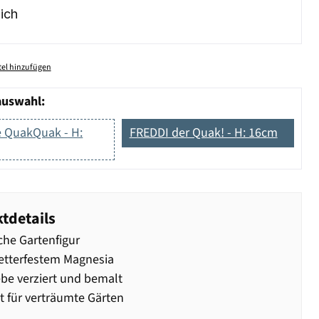
ich
el hinzufügen
auswahl:
e QuakQuak - H:
FREDDI der Quak! - H: 16cm
tdetails
che Gartenfigur
etterfestem Magnesia
ebe verziert und bemalt
t für verträumte Gärten