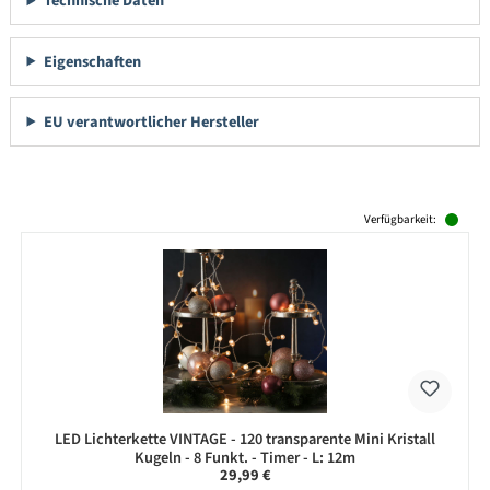
Technische Daten
Eigenschaften
EU verantwortlicher Hersteller
Produktgalerie überspringen
Verfügbarkeit:
LED Lichterkette VINTAGE - 120 transparente Mini Kristall
Kugeln - 8 Funkt. - Timer - L: 12m
Regulärer Preis:
29,99 €