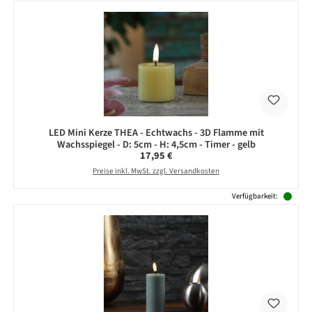
LED Mini Kerze THEA - Echtwachs - 3D Flamme mit
Wachsspiegel - D: 5cm - H: 4,5cm - Timer - gelb
Regulärer Preis:
17,95 €
Preise inkl. MwSt. zzgl. Versandkosten
Verfügbarkeit: