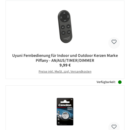
Uyuni Fernbedienung für Indoor und Outdoor Kerzen Marke
Piffany - AN/AUS/TIMER/DIMMER
Regulärer Preis:
9,99 €
Preise inkl. MwSt. zzgl. Versandkosten
Verfügbarkeit: