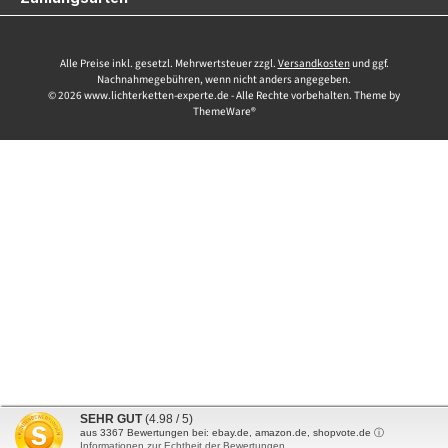
Alle Preise inkl. gesetzl. Mehrwertsteuer zzgl.
Versandkosten
und ggf.
Nachnahmegebühren, wenn nicht anders angegeben.
© 2026 www.lichterketten-experte.de - Alle Rechte vorbehalten. Theme by
ThemeWare®
SEHR GUT
(4.98 / 5)
aus
3367
Bewertungen bei: ebay.de, amazon.de, shopvote.de ⓘ
Informationen zur Echtheit der Bewertungen