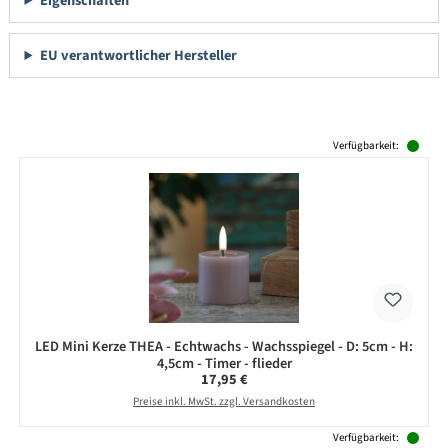
Eigenschaften
EU verantwortlicher Hersteller
Produktgalerie überspringen
Verfügbarkeit:
LED Mini Kerze THEA - Echtwachs - Wachsspiegel - D: 5cm - H:
4,5cm - Timer - flieder
Regulärer Preis:
17,95 €
Preise inkl. MwSt. zzgl. Versandkosten
Verfügbarkeit: