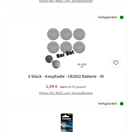
Preise inkl. MwSt. zzgl. Versandkosten
Produktgalerie überspringen
Verfügbarkeit:
6 Stück - Knopfzelle - CR2032 Batterie - 3V
Verkaufspreis:
1,99 €
Regulärer Preis:
4,89 €
(59.3% gespart)
Preise inkl. MwSt. zzgl. Versandkosten
Verfügbarkeit: