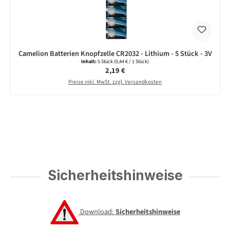
Camelion Batterien Knopfzelle CR2032 - Lithium - 5 Stück - 3V
Inhalt:
5 Stück
(0,44 € / 1 Stück)
Regulärer Preis:
2,19 €
Preise inkl. MwSt. zzgl. Versandkosten
Sicherheitshinweise
Download:
Sicherheitshinweise