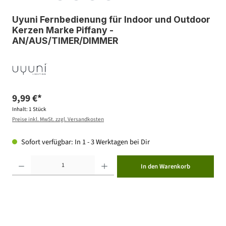
Uyuni Fernbedienung für Indoor und Outdoor
Kerzen Marke Piffany -
AN/AUS/TIMER/DIMMER
9,99 €*
Inhalt:
1 Stück
Preise inkl. MwSt. zzgl. Versandkosten
Sofort verfügbar: In 1 - 3 Werktagen bei Dir
Produkt Anzahl: Gib den gewünschten Wert ein oder benutze die Schaltflächen um die Anzahl zu erhöhen ode
In den Warenkorb