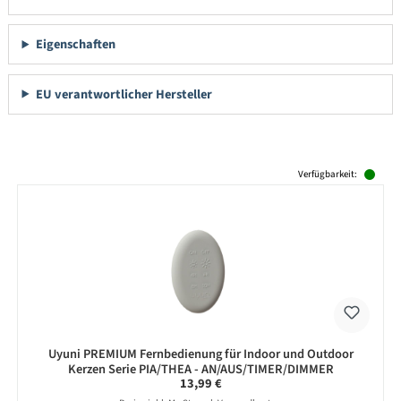
Eigenschaften
EU verantwortlicher Hersteller
Produktgalerie überspringen
Verfügbarkeit:
Uyuni PREMIUM Fernbedienung für Indoor und Outdoor
Kerzen Serie PIA/THEA - AN/AUS/TIMER/DIMMER
Regulärer Preis:
13,99 €