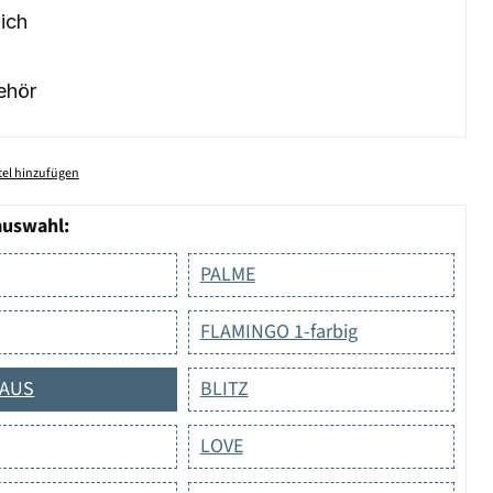
ich
ehör
el hinzufügen
auswahl:
PALME
FLAMINGO 1-farbig
MAUS
BLITZ
LOVE