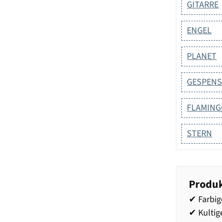
GITARRE
ENGEL
PLANET
GESPEN
FLAMINGO
STERN
Produk
✔ Farbig
✔ Kultig