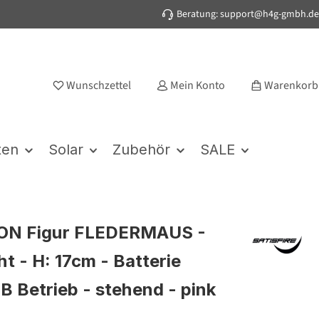
Beratung: support@h4g-gmbh.de
Wunschzettel
Mein Konto
Warenkorb
ten
Solar
Zubehör
SALE
ON Figur FLEDERMAUS -
t - H: 17cm - Batterie
B Betrieb - stehend - pink