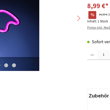
8,99 €*
%
14,39 €
(
Inhalt:
1 Stück
Preise inkl. Mw
Sofort ver
Produkt Anzahl: G
Zubehör |