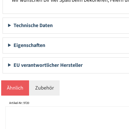
Wir wünschen Dir viel Spaß beim Dekorieren, Feiern 
Technische Daten
Eigenschaften
EU verantwortlicher Hersteller
Ähnlich
Zubehör
Produktgalerie überspringen
Artikel-Nr: 9720