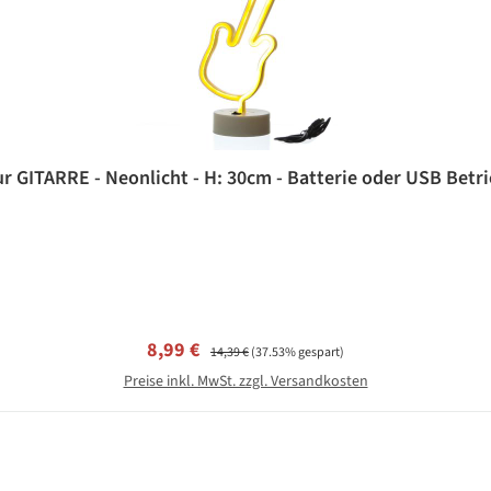
r GITARRE - Neonlicht - H: 30cm - Batterie oder USB Betr
Verkaufspreis:
Regulärer Preis:
8,99 €
14,39 €
(37.53% gespart)
Preise inkl. MwSt. zzgl. Versandkosten