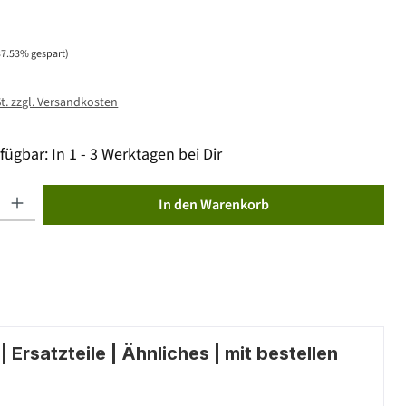
37.53% gespart)
St. zzgl. Versandkosten
fügbar: In 1 - 3 Werktagen bei Dir
ib den gewünschten Wert ein oder benutze die Schaltflächen um die Anzahl zu erhöhen od
In den Warenkorb
 Ersatzteile | Ähnliches | mit bestellen