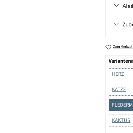
Ähnl
Zub
Zum Merkzett
Varianten
HERZ
KATZE
FLEDER
KAKTUS