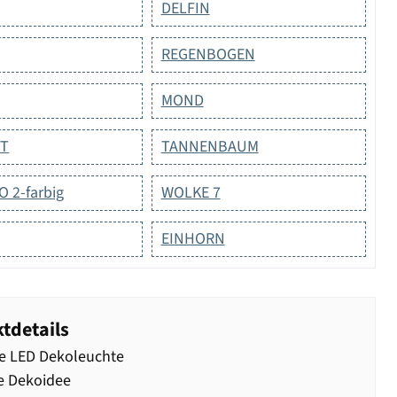
DELFIN
REGENBOGEN
MOND
ST
TANNENBAUM
 2-farbig
WOLKE 7
EINHORN
tdetails
e LED Dekoleuchte
e Dekoidee