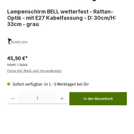
Lampenschirm BELL wetterfest - Rattan-
Optik - mit E27 Kabelfassung - D: 30cm/H:
33cm - grau
45,90 €*
Inhalt:
1 Stück
Preise inkl. MwSt. zzgl. Versandkosten
Sofort verfügbar: In 1 - 3 Werktagen bei Dir
Produkt Anzahl: Gib den gewünschten Wert ein oder benutze die Schaltflächen um die Anzahl zu erhöhen ode
In den Warenkorb