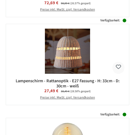
Verkaufspreis:
72,69 €
Regulärer Preis:
98,99 €
(26.57% gespart)
Preise inkl. MwSt. zzgl. Versandkosten
Verfügbarkeit:
Lampenschirm - Rattanoptik - E27 Fassung - H: 33cm - D:
30cm - weiß
Verkaufspreis:
27,49 €
Regulärer Preis:
38,49 €
(28.58% gespart)
Preise inkl. MwSt. zzgl. Versandkosten
Produktgalerie überspringen
Verfügbarkeit: