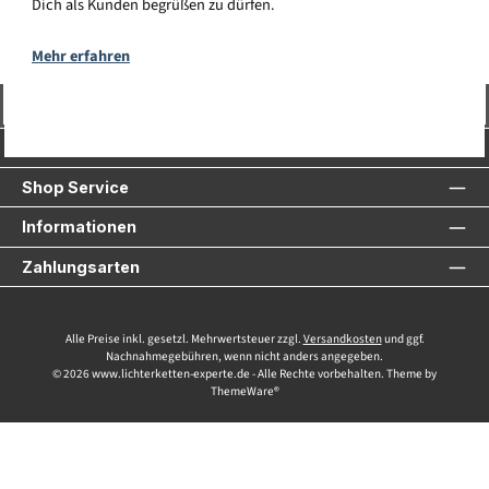
Dich als Kunden begrüßen zu dürfen.
Mehr erfahren
Vertrag widerrufen
Service-Hotline
Shop Service
Informationen
Zahlungsarten
Alle Preise inkl. gesetzl. Mehrwertsteuer zzgl.
Versandkosten
und ggf.
Nachnahmegebühren, wenn nicht anders angegeben.
© 2026 www.lichterketten-experte.de - Alle Rechte vorbehalten. Theme by
ThemeWare®