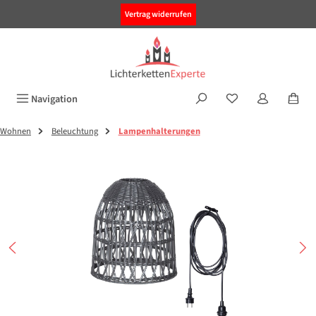
alt springen
Vertrag widerrufen
Navigation
Wohnen
Beleuchtung
Lampenhalterungen
Bildergalerie überspringen