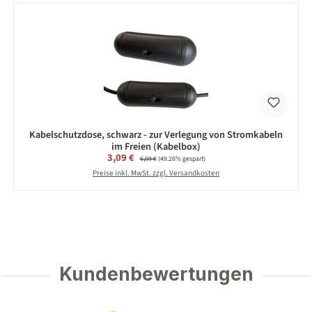
Kabelschutzdose, schwarz - zur Verlegung von Stromkabeln
im Freien (Kabelbox)
Verkaufspreis:
3,09 €
Regulärer Preis:
6,09 €
(49.26% gespart)
Preise inkl. MwSt. zzgl. Versandkosten
Kundenbewertungen