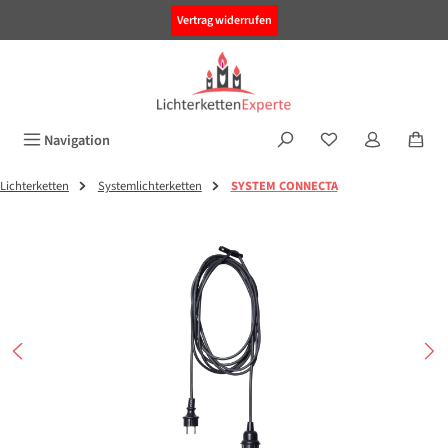
alt springen
Vertrag widerrufen
Navigation
Lichterketten
Systemlichterketten
SYSTEM CONNECTA
Bildergalerie überspringen