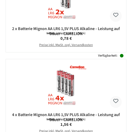
2 x Batterie Mignon AA LR6 1,5V PLUS Alkaline - Leistung auf
Dauer - CAMELION
Inhalt:
2 Stück
(0,39 € / 1 Stück)
Regulärer Preis:
0,78 €
Preise inkl. MwSt. zzgl. Versandkosten
Verfügbarkeit:
4 x Batterie Mignon AA LR6 1,5V PLUS Alkaline - Leistung auf
Dauer - CAMELION
Inhalt:
4 Stück
(0,39 € / 1 Stück)
Regulärer Preis:
1,56 €
Preise inkl. MwSt. zzgl. Versandkosten