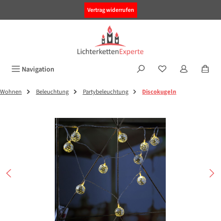
alt springen
Vertrag widerrufen
Navigation
Wohnen
Beleuchtung
Partybeleuchtung
Discokugeln
Bildergalerie überspringen