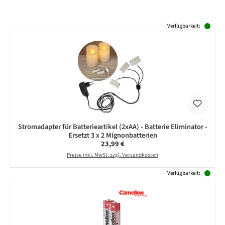
Produktgalerie überspringen
Verfügbarkeit:
Stromadapter für Batterieartikel (2xAA) - Batterie Eliminator -
Ersetzt 3 x 2 Mignonbatterien
Regulärer Preis:
23,99 €
Preise inkl. MwSt. zzgl. Versandkosten
Verfügbarkeit: