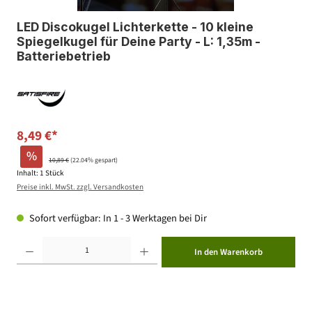
LED Discokugel Lichterkette - 10 kleine
Spiegelkugel für Deine Party - L: 1,35m -
Batteriebetrieb
8,49 €*
%
10,89 €
(22.04% gespart)
Inhalt:
1 Stück
Preise inkl. MwSt. zzgl. Versandkosten
Sofort verfügbar: In 1 - 3 Werktagen bei Dir
Produkt Anzahl: Gib den gewünschten Wert ein oder benutze die Schaltflächen um die Anzahl zu erhöhen ode
In den Warenkorb