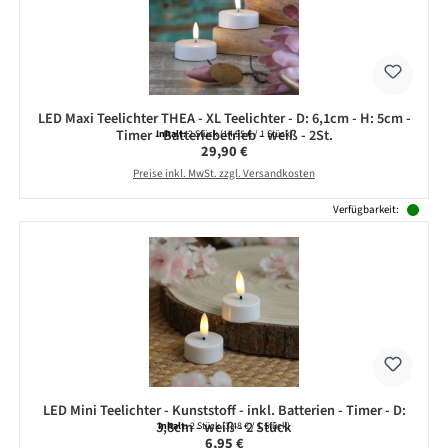
LED Maxi Teelichter THEA - XL Teelichter - D: 6,1cm - H: 5cm -
Timer - Batteriebetrieb - weiß - 2St.
Inhalt:
2 Stück
(14,95 € / 1 Stück)
Regulärer Preis:
29,90 €
Preise inkl. MwSt. zzgl. Versandkosten
Verfügbarkeit:
LED Mini Teelichter - Kunststoff - inkl. Batterien - Timer - D:
3,8cm - weiß - 2 Stück
Inhalt:
2 Stück
(3,48 € / 1 Stück)
Regulärer Preis:
6,95 €