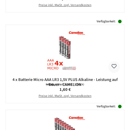
Preise inkl. MwSt. zzgl. Versandkosten
Produktgalerie überspringen
Verfügbarkeit:
4 x Batterie Micro AAA LR3 1,5V PLUS Alkaline - Leistung auf
Dauer - CAMELION
Inhalt:
4 Stück
(0,40 € / 1 Stück)
Regulärer Preis:
1,60 €
Preise inkl. MwSt. zzgl. Versandkosten
Verfügbarkeit: