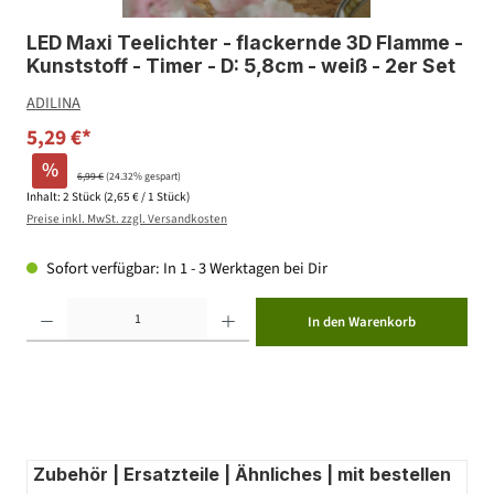
LED Maxi Teelichter - flackernde 3D Flamme -
Kunststoff - Timer - D: 5,8cm - weiß - 2er Set
ADILINA
5,29 €*
%
6,99 €
(24.32% gespart)
Inhalt:
2 Stück
(2,65 € / 1 Stück)
Preise inkl. MwSt. zzgl. Versandkosten
Sofort verfügbar: In 1 - 3 Werktagen bei Dir
Produkt Anzahl: Gib den gewünschten Wert ein oder benutze die Schaltflächen um die Anzahl zu erhöhen ode
In den Warenkorb
Zubehör | Ersatzteile | Ähnliches | mit bestellen