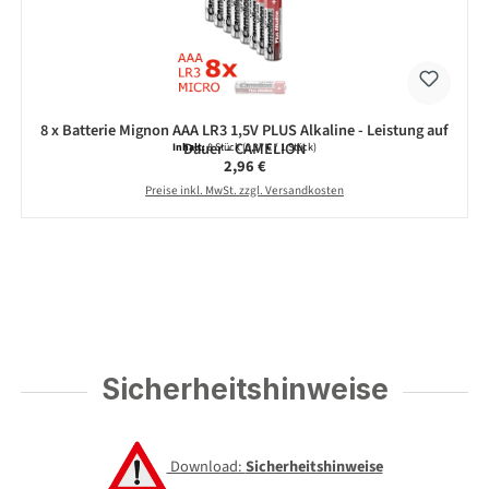
8 x Batterie Mignon AAA LR3 1,5V PLUS Alkaline - Leistung auf
Dauer - CAMELION
Inhalt:
8 Stück
(0,37 € / 1 Stück)
Regulärer Preis:
2,96 €
Preise inkl. MwSt. zzgl. Versandkosten
Sicherheitshinweise
Download:
Sicherheitshinweise