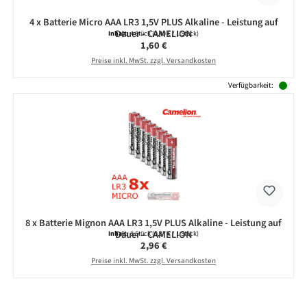
4 x Batterie Micro AAA LR3 1,5V PLUS Alkaline - Leistung auf
Dauer - CAMELION
Inhalt:
4 Stück
(0,40 € / 1 Stück)
Regulärer Preis:
1,60 €
Preise inkl. MwSt. zzgl. Versandkosten
Verfügbarkeit:
8 x Batterie Mignon AAA LR3 1,5V PLUS Alkaline - Leistung auf
Dauer - CAMELION
Inhalt:
8 Stück
(0,37 € / 1 Stück)
Regulärer Preis:
2,96 €
Preise inkl. MwSt. zzgl. Versandkosten