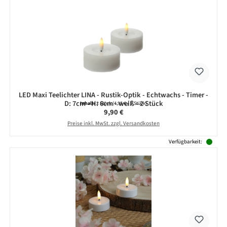
LED Maxi Teelichter LINA - Rustik-Optik - Echtwachs - Timer -
D: 7cm - H: 6cm - weiß - 2 Stück
Inhalt:
2 Stück
(4,95 € / 1 Stück)
Regulärer Preis:
9,90 €
Preise inkl. MwSt. zzgl. Versandkosten
Verfügbarkeit: