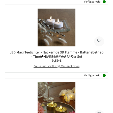
Produktgalerie überspringen
Verfügbarkeit:
LED Maxi Teelichter - flackernde 3D Flamme - Batteriebetrieb
- Timer - D: 5,8cm - weiß - 2er Set
Inhalt:
2 Stück
(4,80 € / 1 Stück)
Regulärer Preis:
9,59 €
Preise inkl. MwSt. zzgl. Versandkosten
Verfügbarkeit: