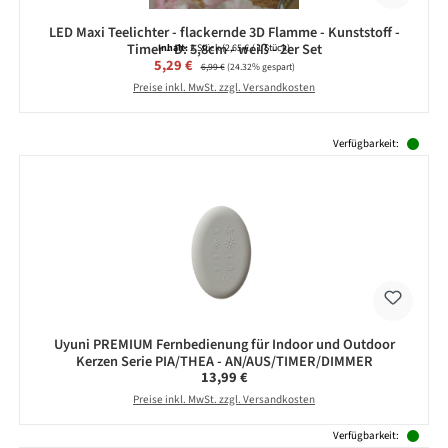
LED Maxi Teelichter - flackernde 3D Flamme - Kunststoff -
Timer - D: 5,8cm - weiß - 2er Set
Inhalt:
2 Stück
(2,65 € / 1 Stück)
Verkaufspreis:
5,29 €
Regulärer Preis:
6,99 €
(24.32% gespart)
Preise inkl. MwSt. zzgl. Versandkosten
Produktgalerie überspringen
Verfügbarkeit:
Uyuni PREMIUM Fernbedienung für Indoor und Outdoor
Kerzen Serie PIA/THEA - AN/AUS/TIMER/DIMMER
Regulärer Preis:
13,99 €
Preise inkl. MwSt. zzgl. Versandkosten
Verfügbarkeit: