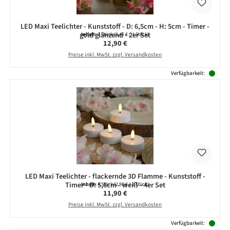
LED Maxi Teelichter - Kunststoff - D: 6,5cm - H: 5cm - Timer -
gold glänzend - 2er Set
Inhalt:
2 Stück
(6,45 € / 1 Stück)
Regulärer Preis:
12,90 €
Preise inkl. MwSt. zzgl. Versandkosten
Verfügbarkeit:
LED Maxi Teelichter - flackernde 3D Flamme - Kunststoff -
Timer - D: 5,8cm - weiß - 4er Set
Inhalt:
4 Stück
(2,98 € / 1 Stück)
Regulärer Preis:
11,90 €
Preise inkl. MwSt. zzgl. Versandkosten
Verfügbarkeit: