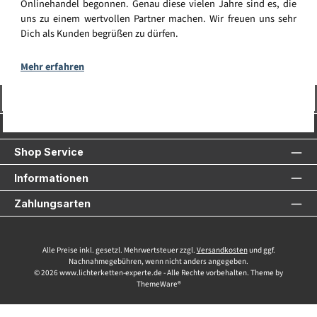
Onlinehandel begonnen. Genau diese vielen Jahre sind es, die
uns zu einem wertvollen Partner machen. Wir freuen uns sehr
Dich als Kunden begrüßen zu dürfen.
Mehr erfahren
Vertrag widerrufen
Service-Hotline
Shop Service
Informationen
Zahlungsarten
Alle Preise inkl. gesetzl. Mehrwertsteuer zzgl.
Versandkosten
und ggf.
Nachnahmegebühren, wenn nicht anders angegeben.
© 2026 www.lichterketten-experte.de - Alle Rechte vorbehalten. Theme by
ThemeWare®