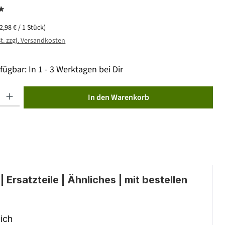
*
(2,98 € / 1 Stück)
St. zzgl. Versandkosten
fügbar: In 1 - 3 Werktagen bei Dir
ib den gewünschten Wert ein oder benutze die Schaltflächen um die Anzahl zu erhöhen od
In den Warenkorb
 Ersatzteile | Ähnliches | mit bestellen
ich