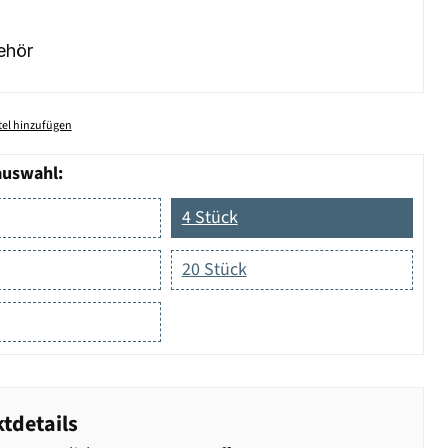
ehör
el hinzufügen
auswahl:
4 Stück
20 Stück
tdetails