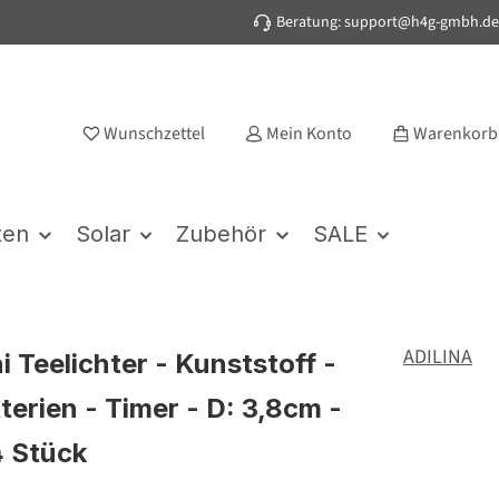
Beratung: support@h4g-gmbh.de
Wunschzettel
Mein Konto
Warenkorb
ten
Solar
Zubehör
SALE
ADILINA
i Teelichter - Kunststoff -
tterien - Timer - D: 3,8cm -
4 Stück