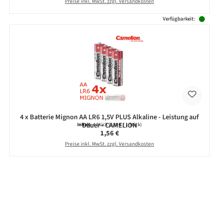
Preise inkl. MwSt. zzgl. Versandkosten
Verfügbarkeit:
4 x Batterie Mignon AA LR6 1,5V PLUS Alkaline - Leistung auf
Dauer - CAMELION
Inhalt:
4 Stück
(0,39 € / 1 Stück)
Regulärer Preis:
1,56 €
Preise inkl. MwSt. zzgl. Versandkosten