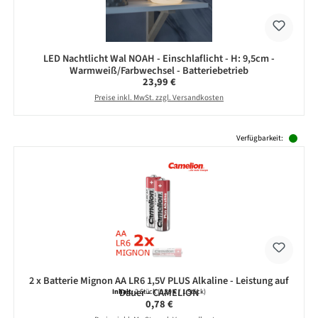
LED Nachtlicht Wal NOAH - Einschlaflicht - H: 9,5cm -
Warmweiß/Farbwechsel - Batteriebetrieb
Regulärer Preis:
23,99 €
Preise inkl. MwSt. zzgl. Versandkosten
Produktgalerie überspringen
Verfügbarkeit:
2 x Batterie Mignon AA LR6 1,5V PLUS Alkaline - Leistung auf
Dauer - CAMELION
Inhalt:
2 Stück
(0,39 € / 1 Stück)
Regulärer Preis:
0,78 €