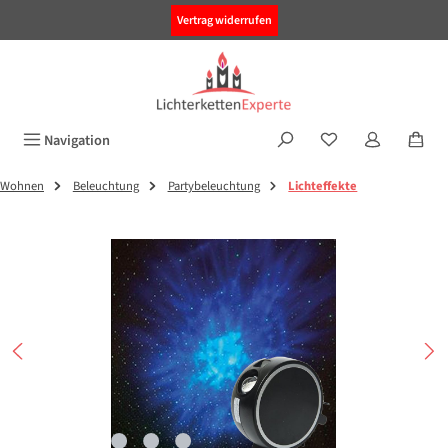
alt springen
Vertrag widerrufen
Navigation
Wohnen
Beleuchtung
Partybeleuchtung
Lichteffekte
Bildergalerie überspringen