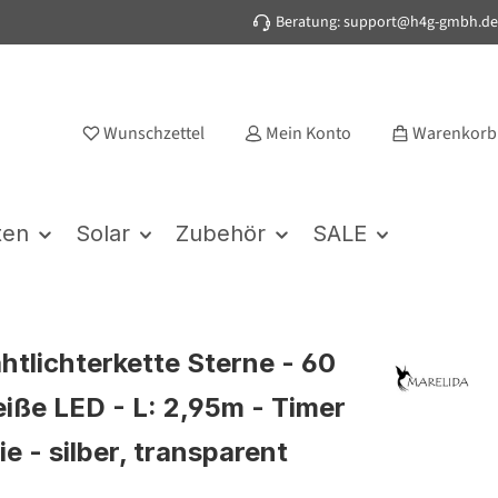
Beratung: support@h4g-gmbh.de
Wunschzettel
Mein Konto
Warenkorb
ten
Solar
Zubehör
SALE
htlichterkette Sterne - 60
ße LED - L: 2,95m - Timer
ie - silber, transparent