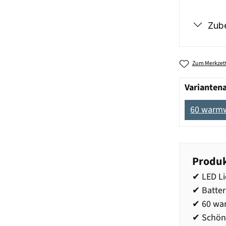
Zub
Zum Merkzett
Varianten
60 warm
Produk
✔ LED Li
✔ Batter
✔ 60 war
✔ Schöne