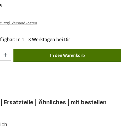
*
St. zzgl. Versandkosten
fügbar: In 1 - 3 Werktagen bei Dir
ib den gewünschten Wert ein oder benutze die Schaltflächen um die Anzahl zu erhöhen od
In den Warenkorb
 Ersatzteile | Ähnliches | mit bestellen
ich