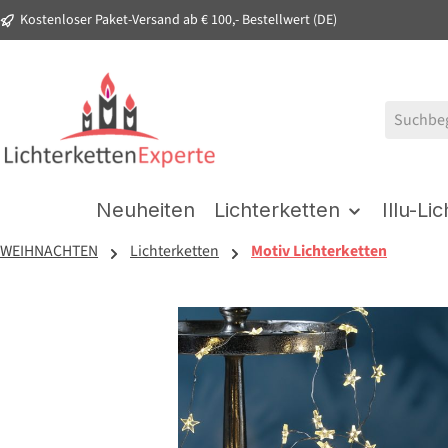
Kostenloser Paket-Versand ab € 100,- Bestellwert (DE)
springen
Zur Hauptnavigation springen
Neuheiten
Lichterketten
Illu-Li
WEIHNACHTEN
Lichterketten
Motiv Lichterketten
Bildergalerie überspringen