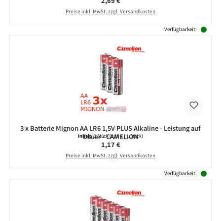
Regulärer Preis:
2,69 €
Preise inkl. MwSt. zzgl. Versandkosten
Verfügbarkeit:
3 x Batterie Mignon AA LR6 1,5V PLUS Alkaline - Leistung auf
Dauer - CAMELION
Inhalt:
3 Stück
(0,39 € / 1 Stück)
Regulärer Preis:
1,17 €
Preise inkl. MwSt. zzgl. Versandkosten
Verfügbarkeit: