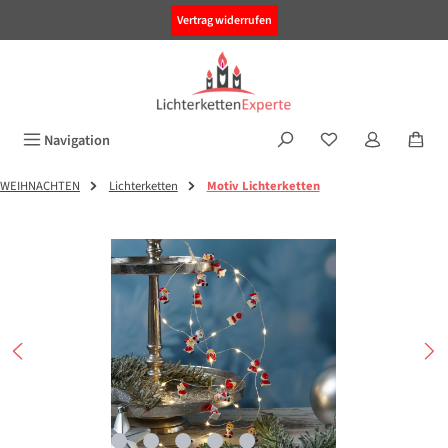
alt springen
Vertrag widerrufen
Navigation
WEIHNACHTEN
Lichterketten
Motiv Lichterketten
Bildergalerie überspringen