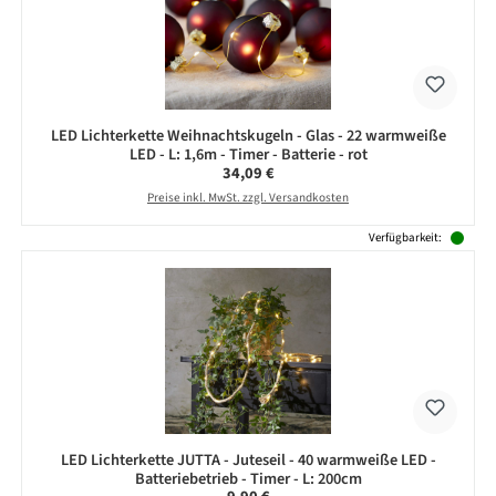
LED Lichterkette Weihnachtskugeln - Glas - 22 warmweiße
LED - L: 1,6m - Timer - Batterie - rot
Regulärer Preis:
34,09 €
Preise inkl. MwSt. zzgl. Versandkosten
Verfügbarkeit:
LED Lichterkette JUTTA - Juteseil - 40 warmweiße LED -
Batteriebetrieb - Timer - L: 200cm
Regulärer Preis: