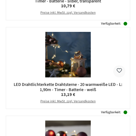
Timer - Batterie - silber, transparent
Regulärer Preis:
10,79 €
Preise inkl. MwSt. zzgl. Versandkosten
Verfügbarkeit:
LED Drahtlichterkette Drahtsterne - 20 warmweiße LED - L:
1,90m - Timer - Batterie - weiß
Regulärer Preis:
13,19 €
Preise inkl. MwSt. zzgl. Versandkosten
Verfügbarkeit: