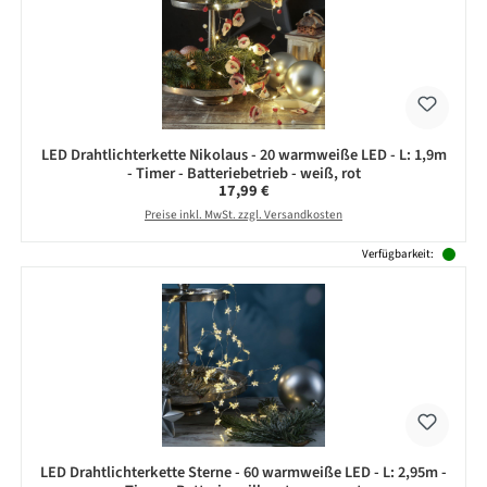
LED Drahtlichterkette Nikolaus - 20 warmweiße LED - L: 1,9m
- Timer - Batteriebetrieb - weiß, rot
Regulärer Preis:
17,99 €
Preise inkl. MwSt. zzgl. Versandkosten
Verfügbarkeit:
LED Drahtlichterkette Sterne - 60 warmweiße LED - L: 2,95m -