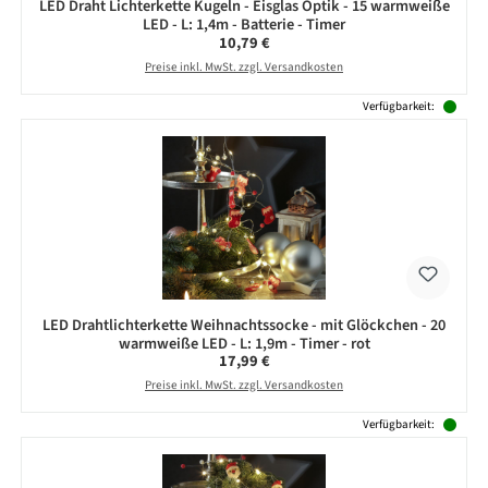
LED Draht Lichterkette Kugeln - Eisglas Optik - 15 warmweiße
LED - L: 1,4m - Batterie - Timer
Regulärer Preis:
10,79 €
Preise inkl. MwSt. zzgl. Versandkosten
Verfügbarkeit:
LED Drahtlichterkette Weihnachtssocke - mit Glöckchen - 20
warmweiße LED - L: 1,9m - Timer - rot
Regulärer Preis:
17,99 €
Preise inkl. MwSt. zzgl. Versandkosten
Verfügbarkeit: