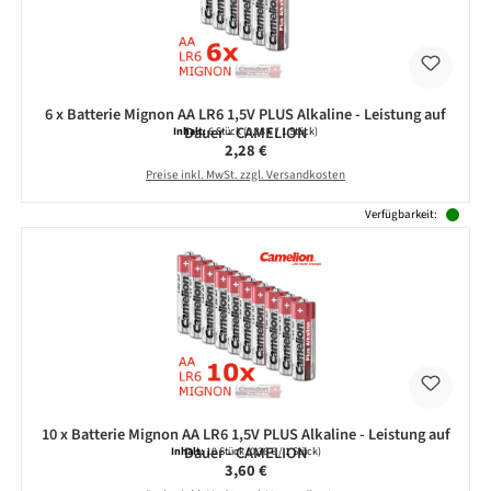
6 x Batterie Mignon AA LR6 1,5V PLUS Alkaline - Leistung auf
Dauer - CAMELION
Inhalt:
6 Stück
(0,38 € / 1 Stück)
Regulärer Preis:
2,28 €
Preise inkl. MwSt. zzgl. Versandkosten
Verfügbarkeit:
10 x Batterie Mignon AA LR6 1,5V PLUS Alkaline - Leistung auf
Dauer - CAMELION
Inhalt:
10 Stück
(0,36 € / 1 Stück)
Regulärer Preis:
3,60 €