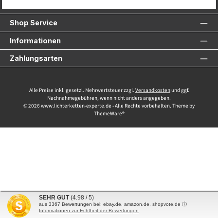
Service-Hotline
Shop Service
Informationen
Zahlungsarten
Alle Preise inkl. gesetzl. Mehrwertsteuer zzgl.
Versandkosten
und ggf.
Nachnahmegebühren, wenn nicht anders angegeben.
© 2026 www.lichterketten-experte.de - Alle Rechte vorbehalten. Theme by
ThemeWare®
SEHR GUT
(4.98 / 5)
aus
3367
Bewertungen bei: ebay.de, amazon.de, shopvote.de ⓘ
Informationen zur Echtheit der Bewertungen