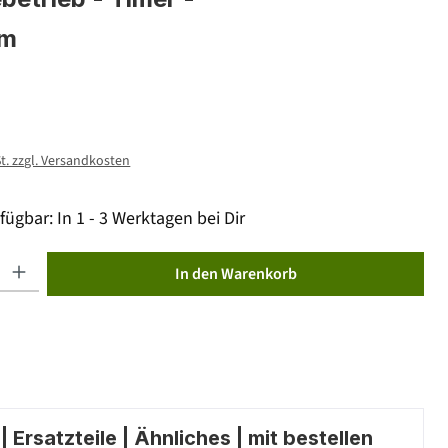
cm
St. zzgl. Versandkosten
fügbar: In 1 - 3 Werktagen bei Dir
ib den gewünschten Wert ein oder benutze die Schaltflächen um die Anzahl zu erhöhen od
In den Warenkorb
 Ersatzteile | Ähnliches | mit bestellen