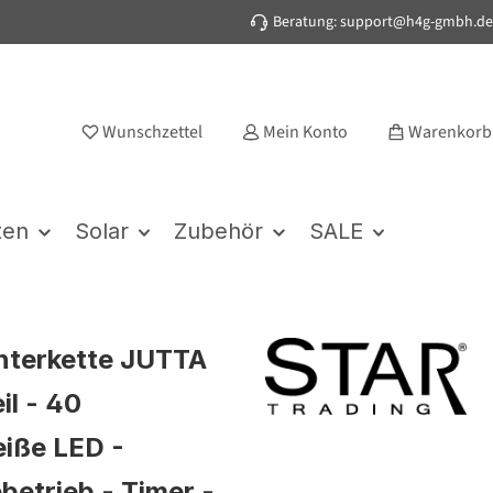
Beratung: support@h4g-gmbh.de
Wunschzettel
Mein Konto
Warenkorb
ten
Solar
Zubehör
SALE
hterkette JUTTA
il - 40
iße LED -
betrieb - Timer -