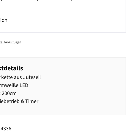
ich
el hinzufügen
tdetails
rkette aus Juteseil
rmweiße LED
: 200cm
iebetrieb & Timer
14336