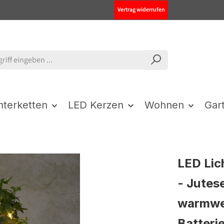
Vertrag widerrufen
chterketten
LED Kerzen
Wohnen
Gar
LED Lic
- Jutese
warmwe
Batterie