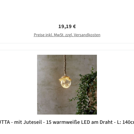
Regulärer Preis:
19,19 €
Preise inkl. MwSt. zzgl. Versandkosten
TTA - mit Juteseil - 15 warmweiße LED am Draht - L: 140cm