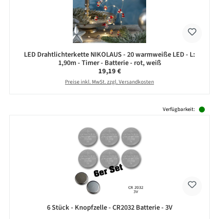
LED Drahtlichterkette NIKOLAUS - 20 warmweiße LED - L:
1,90m - Timer - Batterie - rot, weiß
Regulärer Preis:
19,19 €
Preise inkl. MwSt. zzgl. Versandkosten
Produktgalerie überspringen
Verfügbarkeit:
6 Stück - Knopfzelle - CR2032 Batterie - 3V