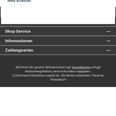
Mehr erfahren
Vertrag widerrufen
Service-Hotline
Shop Service
Informationen
Zahlungsarten
Alle Preise inkl. gesetzl. Mehrwertsteuer zzgl.
Versandkosten
und ggf.
Nachnahmegebühren, wenn nicht anders angegeben.
© 2026 www.lichterketten-experte.de - Alle Rechte vorbehalten. Theme by
ThemeWare®