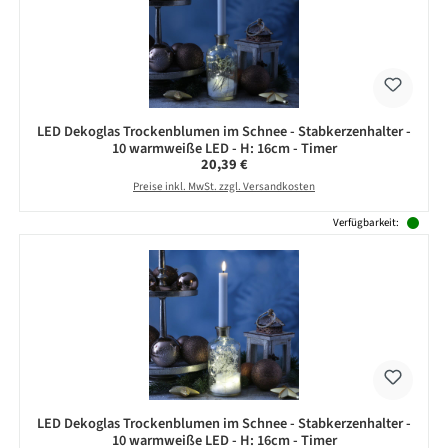
LED Dekoglas Trockenblumen im Schnee - Stabkerzenhalter -
10 warmweiße LED - H: 16cm - Timer
Regulärer Preis:
20,39 €
Preise inkl. MwSt. zzgl. Versandkosten
Verfügbarkeit:
LED Dekoglas Trockenblumen im Schnee - Stabkerzenhalter -
10 warmweiße LED - H: 16cm - Timer