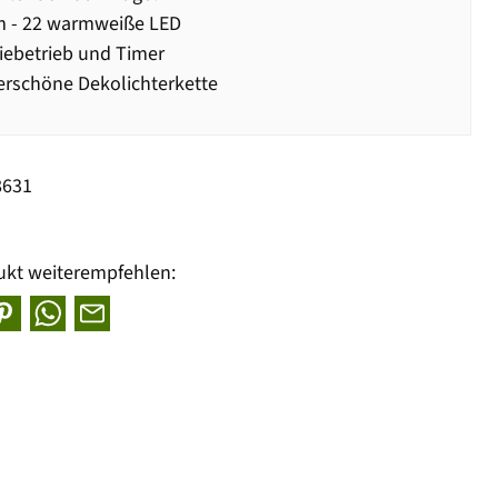
m - 22 warmweiße LED
iebetrieb und Timer
rschöne Dekolichterkette
8631
ukt weiterempfehlen: