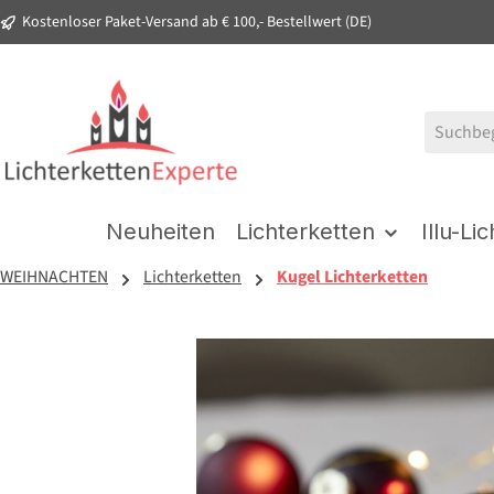
Kostenloser Paket-Versand ab € 100,- Bestellwert (DE)
springen
Zur Hauptnavigation springen
Neuheiten
Lichterketten
Illu-Li
WEIHNACHTEN
Lichterketten
Kugel Lichterketten
Bildergalerie überspringen