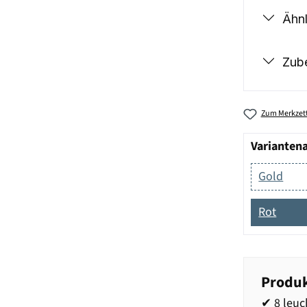
Ähnl
Zub
Zum Merkzett
Varianten
Gold
Rot
Produk
✔ 8 leu