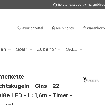
Beratung: support@h4g-gmbh.de
Wunschzettel
Mein Konto
Warenkorb
ten
Solar
Zubehör
SALE
hterkette
htskugeln - Glas - 22
ße LED - L: 1,6m - Timer -
 - rot