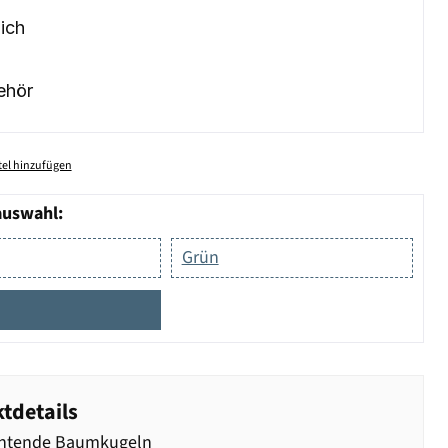
ich
ehör
el hinzufügen
auswahl:
Grün
tdetails
chtende Baumkugeln