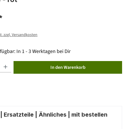
*
St. zzgl. Versandkosten
fügbar: In 1 - 3 Werktagen bei Dir
ib den gewünschten Wert ein oder benutze die Schaltflächen um die Anzahl zu erhöhen od
In den Warenkorb
 Ersatzteile | Ähnliches | mit bestellen