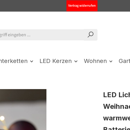
Vertrag widerrufen
chterketten
LED Kerzen
Wohnen
Gar
LED Lic
Weihnac
warmwei
Batterie