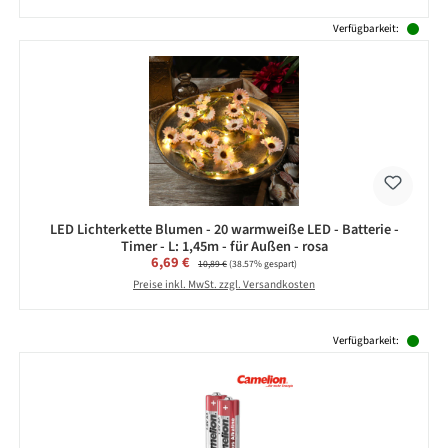
Verfügbarkeit:
LED Lichterkette Blumen - 20 warmweiße LED - Batterie -
Timer - L: 1,45m - für Außen - rosa
Verkaufspreis:
6,69 €
Regulärer Preis:
10,89 €
(38.57% gespart)
Preise inkl. MwSt. zzgl. Versandkosten
Produktgalerie überspringen
Verfügbarkeit: