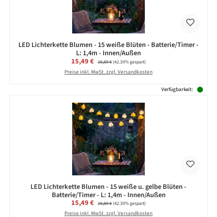
LED Lichterkette Blumen - 15 weiße Blüten - Batterie/Timer -
L: 1,4m - Innen/Außen
Verkaufspreis:
15,49 €
Regulärer Preis:
26,89 €
(42.39% gespart)
Preise inkl. MwSt. zzgl. Versandkosten
Verfügbarkeit:
LED Lichterkette Blumen - 15 weiße u. gelbe Blüten -
Batterie/Timer - L: 1,4m - Innen/Außen
Verkaufspreis:
15,49 €
Regulärer Preis:
26,89 €
(42.39% gespart)
Preise inkl. MwSt. zzgl. Versandkosten