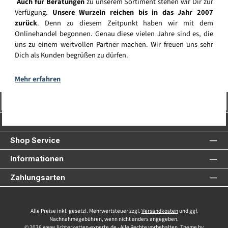
Auch für Beratungen
zu unserem Sortiment stehen wir Dir zur
Verfügung.
Unsere Wurzeln reichen bis in das Jahr 2007
zurück
. Denn zu diesem Zeitpunkt haben wir mit dem
Onlinehandel begonnen. Genau diese vielen Jahre sind es, die
uns zu einem wertvollen Partner machen. Wir freuen uns sehr
Dich als Kunden begrüßen zu dürfen.
Mehr erfahren
Vertrag widerrufen
Service-Hotline
Shop Service
Informationen
Zahlungsarten
Alle Preise inkl. gesetzl. Mehrwertsteuer zzgl.
Versandkosten
und ggf.
Nachnahmegebühren, wenn nicht anders angegeben.
© 2026 www.lichterketten-experte.de - Alle Rechte vorbehalten. Theme by