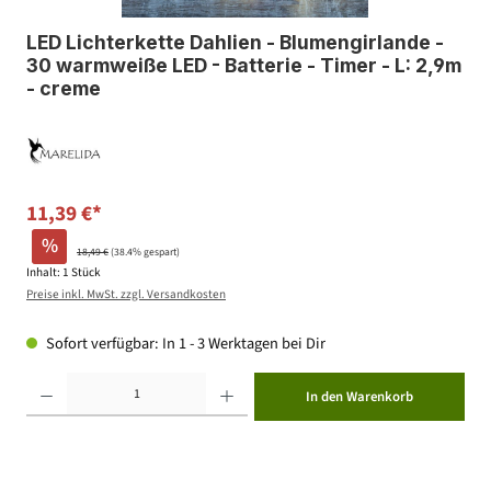
LED Lichterkette Dahlien - Blumengirlande -
30 warmweiße LED - Batterie - Timer - L: 2,9m
- creme
11,39 €*
%
18,49 €
(38.4% gespart)
Inhalt:
1 Stück
Preise inkl. MwSt. zzgl. Versandkosten
Sofort verfügbar: In 1 - 3 Werktagen bei Dir
Produkt Anzahl: Gib den gewünschten Wert ein oder benutze die Schaltflächen um die Anzahl zu erhöhen ode
In den Warenkorb