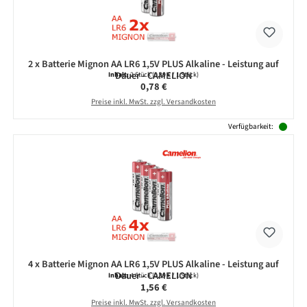
2 x Batterie Mignon AA LR6 1,5V PLUS Alkaline - Leistung auf
Dauer - CAMELION
Inhalt:
2 Stück
(0,39 € / 1 Stück)
Regulärer Preis:
0,78 €
Preise inkl. MwSt. zzgl. Versandkosten
Verfügbarkeit:
4 x Batterie Mignon AA LR6 1,5V PLUS Alkaline - Leistung auf
Dauer - CAMELION
Inhalt:
4 Stück
(0,39 € / 1 Stück)
Regulärer Preis:
1,56 €
Preise inkl. MwSt. zzgl. Versandkosten