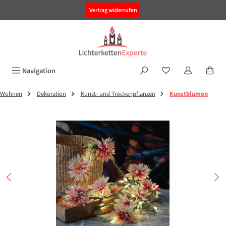
alt springen
Vertrag widerrufen
Navigation
Wohnen
Dekoration
Kunst- und Trockenpflanzen
Kunstblumen
Bildergalerie überspringen