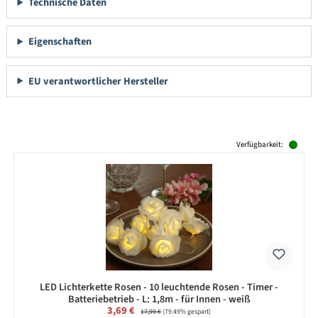
Technische Daten
Eigenschaften
EU verantwortlicher Hersteller
Produktgalerie überspringen
Verfügbarkeit:
LED Lichterkette Rosen - 10 leuchtende Rosen - Timer -
Batteriebetrieb - L: 1,8m - für Innen - weiß
Verkaufspreis:
3,69 €
Regulärer Preis:
17,99 €
(79.49% gespart)