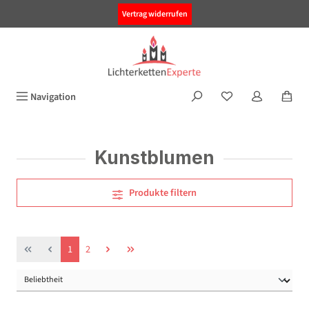
alt springen
Vertrag widerrufen
Navigation
Kunstblumen
Produkte filtern
Seite
Seite
1
2