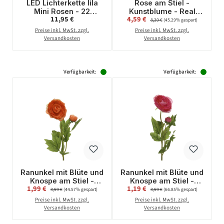
LED Lichterkette lila
Rose am Stiel -
Mini Rosen - 22
Kunstblume - Real
Regulärer Preis:
Verkaufspreis:
11,95 €
4,59 €
Regulärer Preis:
warmweiße LED -
Touch Oberfläche - H:
8,39 €
(45.29% gespart)
Batteriebetrieb - Timer
66cm - beige/creme
Preise inkl. MwSt. zzgl.
Preise inkl. MwSt. zzgl.
L: 2,1m - für Innen
Versandkosten
Versandkosten
Verfügbarkeit:
Verfügbarkeit:
Ranunkel mit Blüte und
Ranunkel mit Blüte und
Knospe am Stiel -
Knospe am Stiel -
Verkaufspreis:
Verkaufspreis:
1,99 €
Regulärer Preis:
1,19 €
Regulärer Preis:
Kunstblume - H: 57cm
Kunstblume - H: 57cm
3,59 €
(44.57% gespart)
3,59 €
(66.85% gespart)
- orange
- rot
Preise inkl. MwSt. zzgl.
Preise inkl. MwSt. zzgl.
Versandkosten
Versandkosten