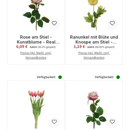
Rose am Stiel -
Ranunkel mit Blüte und
Kunstblume - Real
Knospe am Stiel -
Verkaufspreis:
Verkaufspreis:
6,09 €
Regulärer Preis:
1,19 €
Regulärer Preis:
Touch Oberfläche - H:
Kunstblume - H: 57cm
9,59 €
(36.5% gespart)
3,59 €
(66.85% gespart)
68cm - creme
- gelb
Preise inkl. MwSt. zzgl.
Preise inkl. MwSt. zzgl.
Versandkosten
Versandkosten
Verfügbarkeit:
Verfügbarkeit: