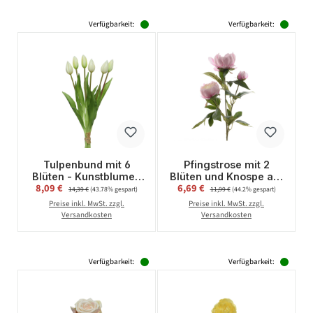
Verfügbarkeit:
Verfügbarkeit:
Tulpenbund mit 6
Pfingstrose mit 2
Blüten - Kunstblumen
Blüten und Knospe am
Verkaufspreis:
Verkaufspreis:
8,09 €
Regulärer Preis:
6,69 €
Regulärer Preis:
- H: 40cm - weiß
Stiel - Kunstblume - H:
14,39 €
(43.78% gespart)
11,99 €
(44.2% gespart)
75cm - rosa
Preise inkl. MwSt. zzgl.
Preise inkl. MwSt. zzgl.
Versandkosten
Versandkosten
Verfügbarkeit:
Verfügbarkeit: