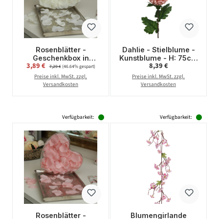
Rosenblätter -
Dahlie - Stielblume -
Geschenkbox in
Kunstblume - H: 75cm
Verkaufspreis:
Regulärer Preis:
3,89 €
Regulärer Preis:
8,39 €
Herzform -
- rosa
7,29 €
(46.64% gespart)
Kunstblätter -
Preise inkl. MwSt. zzgl.
Preise inkl. MwSt. zzgl.
schwimmend - 150
Versandkosten
Versandkosten
Stück - weiß
Verfügbarkeit:
Verfügbarkeit:
Rosenblätter -
Blumengirlande