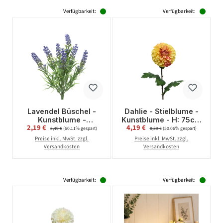
Verfügbarkeit:
Verfügbarkeit:
Lavendel Büschel -
Dahlie - Stielblume -
Kunstblume -
Kunstblume - H: 75cm
Verkaufspreis:
Verkaufspreis:
2,19 €
Regulärer Preis:
4,19 €
Regulärer Preis:
Kunstpflanze - H:
- gelb
5,49 €
(60.11% gespart)
8,39 €
(50.06% gespart)
34cm - violett
Preise inkl. MwSt. zzgl.
Preise inkl. MwSt. zzgl.
Versandkosten
Versandkosten
Verfügbarkeit:
Verfügbarkeit: