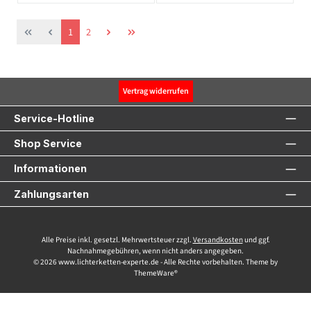
Seite
Seite
1
2
Vertrag widerrufen
Service-Hotline
Shop Service
Informationen
Zahlungsarten
Alle Preise inkl. gesetzl. Mehrwertsteuer zzgl.
Versandkosten
und ggf.
Nachnahmegebühren, wenn nicht anders angegeben.
© 2026 www.lichterketten-experte.de - Alle Rechte vorbehalten. Theme by
ThemeWare®