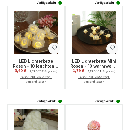
Verfügbarkeit:
Verfügbarkeit:
LED Lichterkette
LED Lichterkette Mini
Rosen - 10 leuchtende
Rosen - 10 warmweiße
Verkaufspreis:
Verkaufspreis:
3,69 €
Regulärer Preis:
1,79 €
Regulärer Preis:
Rosen - Timer -
LED - Batteriebetrieb -
17,99 €
(79.49% gespart)
18,09 €
(90.11% gespart)
Batteriebetrieb - L:
L: 90cm - für Innen -
Preise inkl. MwSt. zzgl.
Preise inkl. MwSt. zzgl.
1,8m - für Innen - weiß
weiß
Versandkosten
Versandkosten
Verfügbarkeit:
Verfügbarkeit: