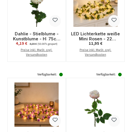
Dahlie - Stielblume -
LED Lichterkette weiße
Kunstblume - H: 75cm
Mini Rosen - 22
Verkaufspreis:
Regulärer Preis:
4,19 €
Regulärer Preis:
11,95 €
- creme
warmweiße LED -
8,39 €
(50.06% gespart)
Batteriebetrieb - Timer
Preise inkl. MwSt. zzgl.
Preise inkl. MwSt. zzgl.
L: 2,1m - für Innen
Versandkosten
Versandkosten
Verfügbarkeit:
Verfügbarkeit: