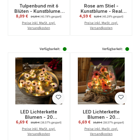
Tulpenbund mit 6
Rose am Stiel -
Blüten - Kunstblumen
Kunstblume - Real
Verkaufspreis:
Verkaufspreis:
8,09 €
Regulärer Preis:
4,59 €
Regulärer Preis:
- H: 40cm - rosa
Touch Oberfläche - H:
14,39 €
(43.78% gespart)
8,39 €
(45.29% gespart)
66cm - rosa
Preise inkl. MwSt. zzgl.
Preise inkl. MwSt. zzgl.
Versandkosten
Versandkosten
Verfügbarkeit:
Verfügbarkeit:
LED Lichterkette
LED Lichterkette
Blumen - 20
Blumen - 20
Verkaufspreis:
Verkaufspreis:
6,69 €
Regulärer Preis:
6,69 €
Regulärer Preis:
warmweiße LED -
warmweiße LED -
10,89 €
(38.57% gespart)
10,89 €
(38.57% gespart)
Batterie - Timer - L:
Batterie - Timer - L:
Preise inkl. MwSt. zzgl.
Preise inkl. MwSt. zzgl.
1,45m - für Außen -
1,45m - für Außen -
Versandkosten
Versandkosten
rosa
pink