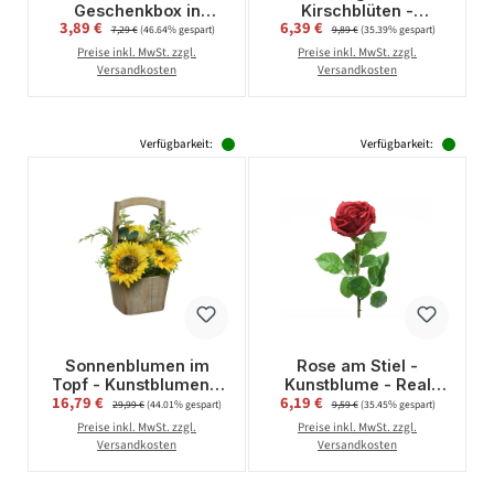
Geschenkbox in
Kirschblüten -
Verkaufspreis:
Verkaufspreis:
3,89 €
Regulärer Preis:
6,39 €
Regulärer Preis:
Herzform -
Kunstblüten - L: 1,8m -
7,29 €
(46.64% gespart)
9,89 €
(35.39% gespart)
Kunstblätter -
rosa
Preise inkl. MwSt. zzgl.
Preise inkl. MwSt. zzgl.
schwimmend - 150
Versandkosten
Versandkosten
Stück - rosa
Verfügbarkeit:
Verfügbarkeit:
Sonnenblumen im
Rose am Stiel -
Topf - Kunstblumen -
Kunstblume - Real
Verkaufspreis:
Verkaufspreis:
16,79 €
Regulärer Preis:
6,19 €
Regulärer Preis:
Dekoblumen - H: 31cm
Touch Oberfläche - H:
29,99 €
(44.01% gespart)
9,59 €
(35.45% gespart)
- gelb
68cm - rot
Preise inkl. MwSt. zzgl.
Preise inkl. MwSt. zzgl.
Versandkosten
Versandkosten