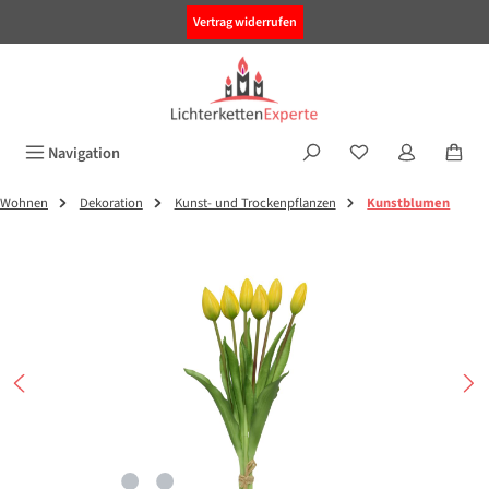
alt springen
Vertrag widerrufen
Navigation
Wohnen
Dekoration
Kunst- und Trockenpflanzen
Kunstblumen
Bildergalerie überspringen