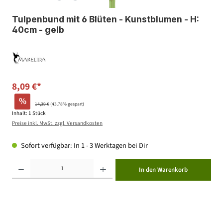
Tulpenbund mit 6 Blüten - Kunstblumen - H:
40cm - gelb
8,09 €*
%
14,39 €
(43.78% gespart)
Inhalt:
1 Stück
Preise inkl. MwSt. zzgl. Versandkosten
Sofort verfügbar: In 1 - 3 Werktagen bei Dir
Produkt Anzahl: Gib den gewünschten Wert ein oder benutze die Schaltflächen um die Anzahl zu erhöhen ode
In den Warenkorb