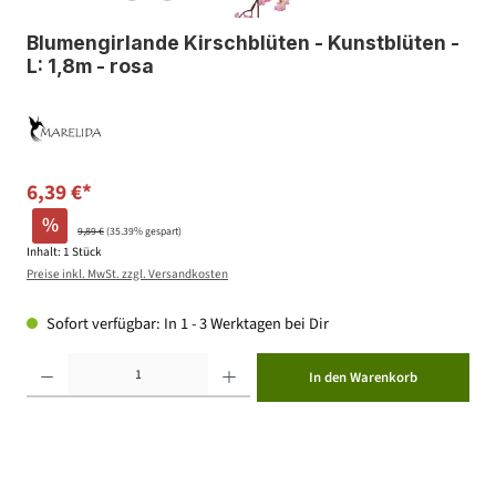
Blumengirlande Kirschblüten - Kunstblüten -
L: 1,8m - rosa
6,39 €*
%
9,89 €
(35.39% gespart)
Inhalt:
1 Stück
Preise inkl. MwSt. zzgl. Versandkosten
Sofort verfügbar: In 1 - 3 Werktagen bei Dir
Produkt Anzahl: Gib den gewünschten Wert ein oder benutze die Schaltflächen um die Anzahl zu erhöhen ode
In den Warenkorb