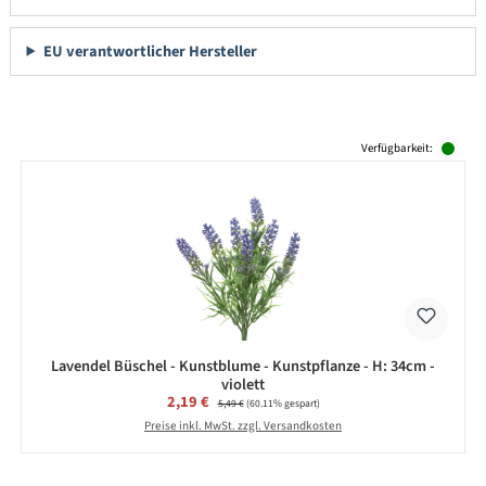
EU verantwortlicher Hersteller
Produktgalerie überspringen
Verfügbarkeit:
Lavendel Büschel - Kunstblume - Kunstpflanze - H: 34cm -
violett
Verkaufspreis:
2,19 €
Regulärer Preis:
5,49 €
(60.11% gespart)
Preise inkl. MwSt. zzgl. Versandkosten