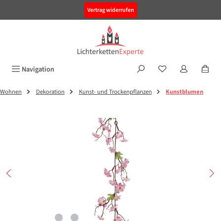
alt springen
Vertrag widerrufen
Navigation
Wohnen
Dekoration
Kunst- und Trockenpflanzen
Kunstblumen
Bildergalerie überspringen