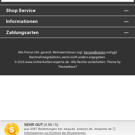
Shop Service
Informationen
Zahlungsarten
Alle Preise inkl. gesetzl. Mehrwertsteuer zzgl.
Versandkosten
und ggf.
Nachnahmegebühren, wenn nicht anders angegeben.
© 2026 www.lichterketten-experte.de - Alle Rechte vorbehalten. Theme by
ThemeWare®
SEHR GUT
(4.98 / 5)
aus
3367
Bewertungen bei: ebay.de, amazon.de, shopvote.de ⓘ
Informationen zur Echtheit der Bewertungen